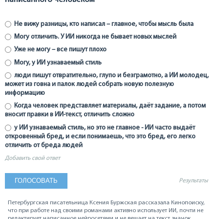
Не вижу разницы, кто написал – главное, чтобы мысль была
Могу отличить. У ИИ никогда не бывает новых мыслей
Уже не могу – все пишут плохо
Могу, у ИИ узнаваемый стиль
люди пишут отвратительно, глупо и безграмотно, а ИИ молодец,
может из говна и палок людей собрать новую полезную
информацию
Когда человек представляет материалы, даёт задание, а потом
вносит правки в ИИ-текст, отличить сложно
у ИИ узнаваемый стиль, но это не главное - ИИ часто выдаёт
откровенный бред, и если понимаешь, что это бред, его легко
отличить от бреда людей
Добавить свой ответ
Результаты
Петербургская писательница Ксения Буржская рассказала Кинопоиску,
что при работе над своими романами активно использует ИИ, почти не
редактирует написанное нейросетями и не вешает на текст значок