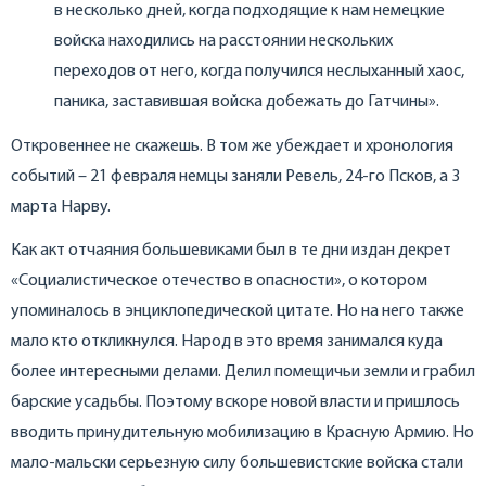
в несколько дней, когда подходящие к нам немецкие
войска находились на расстоянии нескольких
переходов от него, когда получился неслыханный хаос,
паника, заставившая войска добежать до Гатчины».
Откровеннее не скажешь. В том же убеждает и хронология
событий – 21 февраля немцы заняли Ревель, 24-го Псков, а 3
марта Нарву.
Как акт отчаяния большевиками был в те дни издан декрет
«Социалистическое отечество в опасности», о котором
упоминалось в энциклопедической цитате. Но на него также
мало кто откликнулся. Народ в это время занимался куда
более интересными делами. Делил помещичьи земли и грабил
барские усадьбы. Поэтому вскоре новой власти и пришлось
вводить принудительную мобилизацию в Красную Армию. Но
мало-мальски серьезную силу большевистские войска стали