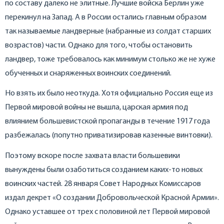
по составу далеко не элитные. Лучшие войска Берлин уже
перекинул на Запад. А в России остались главным образом
так называемые ландверные (набранные из солдат старших
возрастов) части. Однако для того, чтобы остановить
ландвер, тоже требовалось как минимум столько же не хуже
обученных и снаряженных воинских соединений.
Но взять их было неоткуда. Хотя официально Россия еще из
Первой мировой войны не вышла, царская армия под
влиянием большевистской пропаганды в течение 1917 года
разбежалась (попутно приватизировав казенные винтовки).
Поэтому вскоре после захвата власти большевики
вынуждены были озаботиться созданием каких-то новых
воинских частей. 28 января Совет Народных Комиссаров
издал декрет «О создании Добровольческой Красной Армии».
Однако уставшее от трех с половиной лет Первой мировой