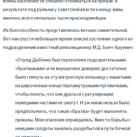
войны население не спешило откликаться на призыв. В
результате под ружьем у советской власти к концу зимы
имелось всего несколько тысяч красноармейцев.
Их боеспособность представлялась весьма сомнительной.
Вот как спустя небольшое время описал состояние одного из
подразделений известный революционер М.Д. Бонч-Бруевич:
«Отряд Дыбенко был переполнен подозрительными
«братишками» и не внушал мне доверия: достаточно
было глянуть на эту матросскую вольницу с нашитыми
на широченные клеши перламутровыми пуговичками,
чтобы понять, что они драться с регулярными
немецкими частями не смогут. И уж никак нельзя было
предположить, что такая «братва» будет выполнять
приказы. Мои опасения оправдались. Вместо борьбы с
немцами солдаты занялись раздобытой в пути бочкой