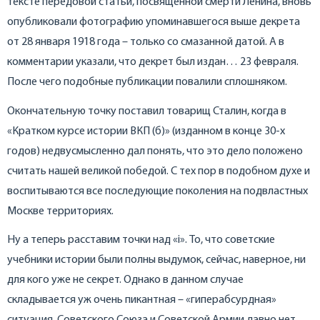
тексте передовой статьи, посвященной смерти Ленина, вновь
опубликовали фотографию упоминавшегося выше декрета
от 28 января 1918 года – только со смазанной датой. А в
комментарии указали, что декрет был издан… 23 февраля.
После чего подобные публикации повалили сплошняком.
Окончательную точку поставил товарищ Сталин, когда в
«Кратком курсе истории ВКП (б)» (изданном в конце 30-х
годов) недвусмысленно дал понять, что это дело положено
считать нашей великой победой. С тех пор в подобном духе и
воспитываются все последующие поколения на подвластных
Москве территориях.
Ну а теперь расставим точки над «i». То, что советские
учебники истории были полны выдумок, сейчас, наверное, ни
для кого уже не секрет. Однако в данном случае
складывается уж очень пикантная – «гиперабсурдная»