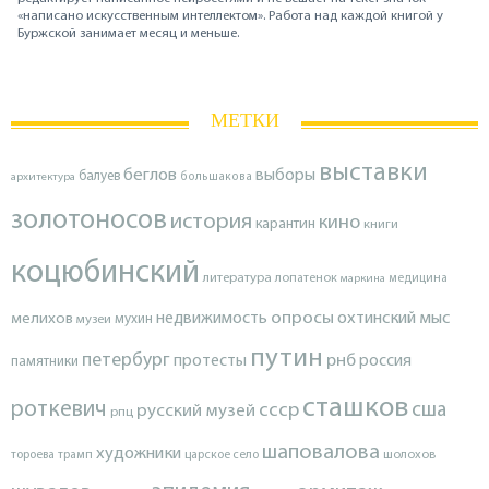
«написано искусственным интеллектом». Работа над каждой книгой у
Буржской занимает месяц и меньше.
МЕТКИ
выставки
беглов
выборы
балуев
архитектура
большакова
золотоносов
история
кино
карантин
книги
коцюбинский
литература
лопатенок
маркина
медицина
опросы
недвижимость
охтинский мыс
мелихов
мухин
музеи
путин
петербург
протесты
рнб
россия
памятники
сташков
роткевич
ссср
сша
русский музей
рпц
шаповалова
художники
тороева
трамп
царское село
шолохов