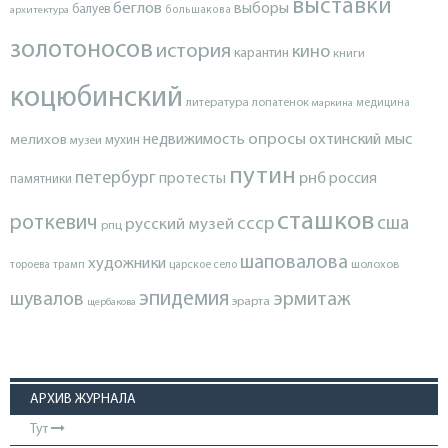
выставки
беглов
выборы
балуев
архитектура
большакова
золотоносов
история
кино
карантин
книги
коцюбинский
литература
лопатенок
маркина
медицина
опросы
недвижимость
охтинский мыс
мелихов
мухин
музеи
путин
петербург
протесты
рнб
россия
памятники
сташков
роткевич
ссср
сша
русский музей
рпц
шаповалова
художники
тороева
трамп
царское село
шолохов
эпидемия
шувалов
эрмитаж
эрарта
щербакова
АРХИВ ЖУРНАЛА
Тут