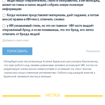
люди пишут отвратительно, глупо и безграмотно, а ИИ молодец,
может из говна и палок людей собрать новую полезную
информацию
Когда человек представляет материалы, даёт задание, а потом
вносит правки в ИИ-текст, отличить сложно
у ИИ узнаваемый стиль, но это не главное - ИИ часто выдаёт
откровенный бред, и если понимаешь, что это бред, его легко
отличить от бреда людей
Добавить свой ответ
Результаты
Петербургская писательница Ксения Буржская рассказала Кинопоиску,
что при работе над своими романами активно использует ИИ, почти не
редактирует написанное нейросетями и не вешает на текст значок
«написано искусственным интеллектом». Работа над каждой книгой у
Буржской занимает месяц и меньше.
МЕТКИ