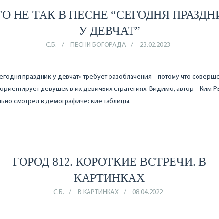
ТО НЕ ТАК В ПЕСНЕ “СЕГОДНЯ ПРАЗДН
У ДЕВЧАТ”
С.Б.
ПЕСНИ БОГОРАДА
23.02.2023
егодня праздник у девчат» требует разоблачения – потому что соверш
ориентирует девушек в их девичьих стратегиях. Видимо, автор – Ким Р
льно смотрел в демографические таблицы.
ГОРОД 812. КОРОТКИЕ ВСТРЕЧИ. В
КАРТИНКАХ
С.Б.
В КАРТИНКАХ
08.04.2022