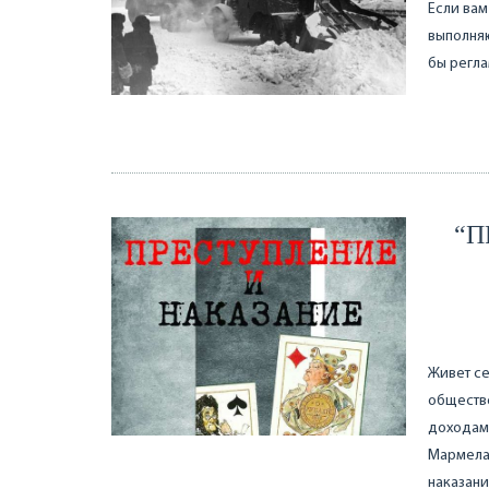
Если вам
выполняю
бы регла
“П
Живет се
обществ
доходами
Мармелад
наказани