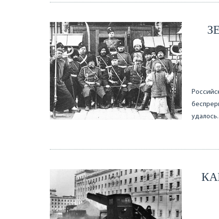
З
Российск
беспреры
удалось.
КА