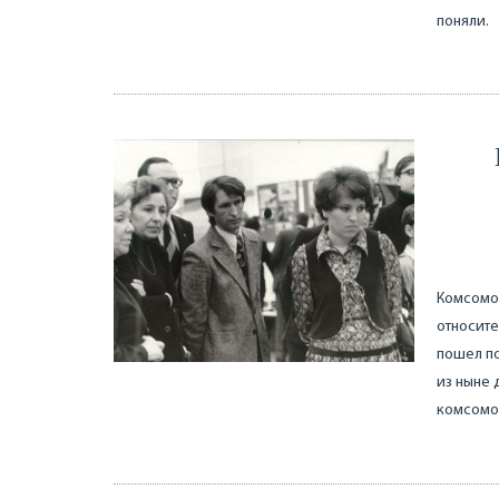
поняли.
Комсомол
относите
пошел по
из ныне 
комсомол