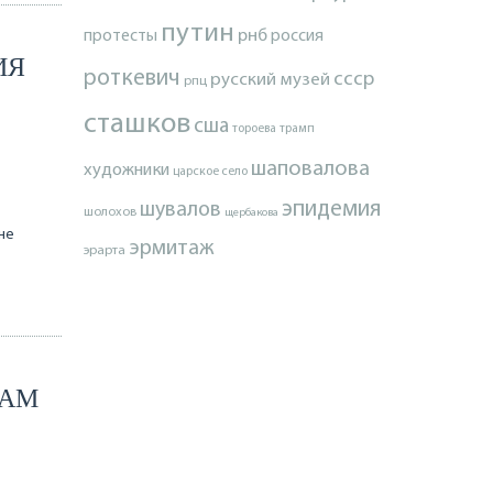
путин
протесты
рнб
россия
ИЯ
роткевич
ссср
русский музей
рпц
сташков
сша
тороева
трамп
шаповалова
художники
царское село
эпидемия
шувалов
шолохов
щербакова
не
эрмитаж
эрарта
ЛАМ