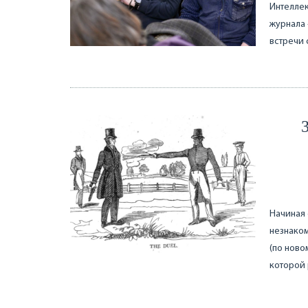
Интеллек
журнала 
встречи 
Начиная 
незнаком
(по ново
которой 