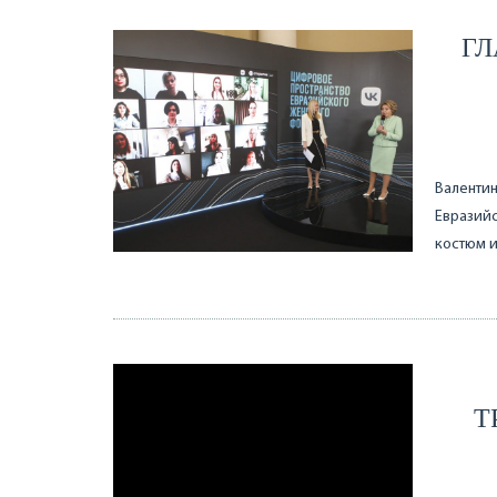
ГЛ
Валентин
Евразийс
костюм и
Т