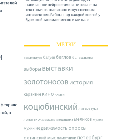
итателей
написанное нейросетями и не вешает на
текст значок «написано искусственным
я
интеллектом». Работа над каждой книгой у
Буржской занимает месяц и меньше.
МЕТКИ
И
беглов
балуев
архитектура
большакова
выставки
выборы
золотоносов
история
кино
карантин
книги
в феврале
коцюбинский
литература
той, в
мелихов
лопатенок
музеи
маркина
медицина
опросы
недвижимость
мухин
петербург
охтинский мыс
памятники