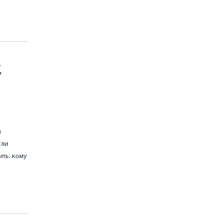
,
я
сли
ть: кому