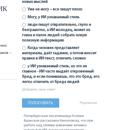
новых мыслей
ИК
Уже не могу – все пишут плохо
Могу, у ИИ узнаваемый стиль
люди пишут отвратительно, глупо и
безграмотно, а ИИ молодец, может из
говна и палок людей собрать новую
полезную информацию
енно
Когда человек представляет
ыжов –
материалы, даёт задание, а потом вносит
правки в ИИ-текст, отличить сложно
у ИИ узнаваемый стиль, но это не
главное - ИИ часто выдаёт откровенный
бред, и если понимаешь, что это бред, его
легко отличить от бреда людей
Добавить свой ответ
Результаты
Петербургская писательница Ксения
Буржская рассказала Кинопоиску, что при
работе над своими романами активно
использует ИИ, почти не редактирует