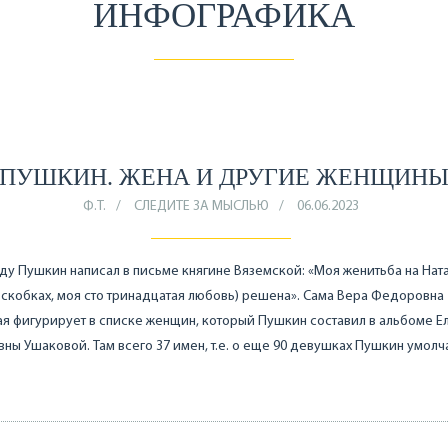
ИНФОГРАФИКА
ПУШКИН. ЖЕНА И ДРУГИЕ ЖЕНЩИН
Ф.Т.
СЛЕДИТЕ ЗА МЫСЛЬЮ
06.06.2023
оду Пушкин написал в письме княгине Вяземской: «Моя женитьба на Ната
 скобках, моя сто тринадцатая любовь) решена». Сама Вера Федоровна
я фигурирует в списке женщин, который Пушкин составил в альбоме Е
ны Ушаковой. Там всего 37 имен, т.е. о еще 90 девушках Пушкин умолч