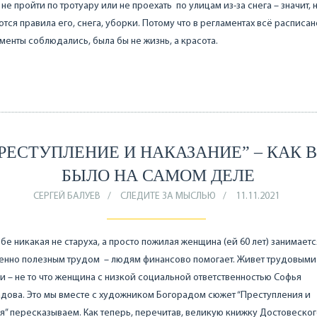
 не пройти по тротуару или не проехать по улицам из-за снега – значит, 
тся правила его, снега, уборки. Потому что в регламентах всё расписан
менты соблюдались, была бы не жизнь, а красота.
РЕСТУПЛЕНИЕ И НАКАЗАНИЕ” – КАК 
БЫЛО НА САМОМ ДЕЛЕ
СЕРГЕЙ БАЛУЕВ
СЛЕДИТЕ ЗА МЫСЛЬЮ
11.11.2021
бе никакая не старуха, а просто пожилая женщина (ей 60 лет) занимаетс
енно полезным трудом – людям финансово помогает. Живет трудовыми
 – не то что женщина с низкой социальной ответственностью Софья
ова. Это мы вместе с художником Богорадом сюжет “Преступления и
я” пересказываем. Как теперь, перечитав, великую книжку Достовеско