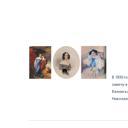
В 1830 г
замечу в
Вяземска
Николаев