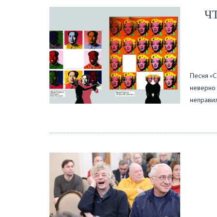
Ч
Песня «С
неверно 
неправи