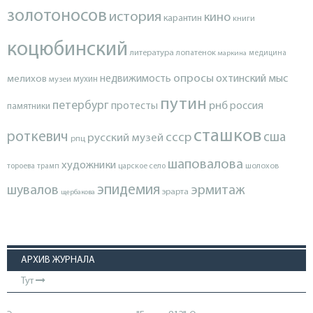
золотоносов
история
кино
карантин
книги
коцюбинский
литература
лопатенок
маркина
медицина
опросы
недвижимость
охтинский мыс
мелихов
мухин
музеи
путин
петербург
протесты
рнб
россия
памятники
сташков
роткевич
ссср
сша
русский музей
рпц
шаповалова
художники
тороева
трамп
царское село
шолохов
эпидемия
шувалов
эрмитаж
эрарта
щербакова
АРХИВ ЖУРНАЛА
Тут