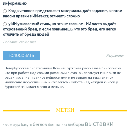
информацию
Когда человек представляет материалы, даёт задание, а потом
вносит правки в ИИ-текст, отличить сложно
у ИИ узнаваемый стиль, но это не главное - ИИ часто выдаёт
откровенный бред, и если понимаешь, что это бред, его легко
отличить от бреда людей
Добавить свой ответ
Результаты
Петербургская писательница Ксения Буржская рассказала Кинопоиску,
что при работе над своими романами активно использует ИИ, почти не
редактирует написанное нейросетями и не вешает на текст значок
«написано искусственным интеллектом». Работа над каждой книгой у
Буржской занимает месяц и меньше.
МЕТКИ
выставки
беглов
выборы
балуев
архитектура
большакова