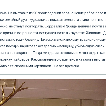
зма. На выставке из 90 произведений соотношение работ Кало 
е семейный дуэт художников показан вместе, и стало понятно,
можно, не станут повторять. Сюрреализм Фриды цепляет почти в
по причине искренности, исступленности в искусстве. Живопись Д
истам, потом – Сезанну, Пикассо, мексиканскому традиционному
 после поездки нарисовал акварелью «Женщину, убирающую снег»,
ких авангардистов. Тогда же сделал несколько смешных детских
ов-аутсайдеров. Как справедливо отмечено в каталоге выстав
 Кало с ее скромными картинами – на все времена.