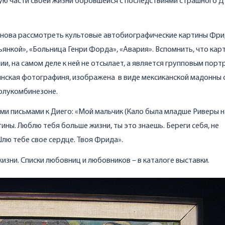
ю части своей жизни боровшейся с последствиями страшного Д
снова рассмотреть культовые автобиографические картины Фр
ьянкой», «Больница Генри Форда», «Авария». Вспомнить, что кар
рии, на самом деле к ней не отсылает, а является групповым пор
янская фотографиня, изображена в виде мексиканской мадонны 
полукомбинезоне.
и письмами к Диего: «Мой мальчик (Кало была младше Риверы на
тины. Люблю тебя больше жизни, ты это знаешь. Береги себя, не
лю тебе свое сердце. Твоя Фрида».
изни. Списки любовниц и любовников – в каталоге выставки.