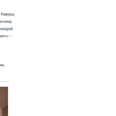
и Риверы
 почему
 каждой
иего –
ки,