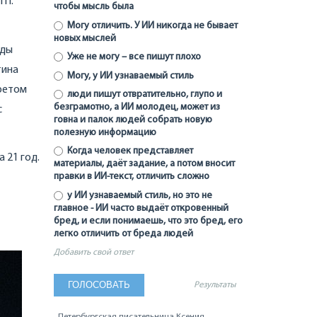
ТП.
чтобы мысль была
Могу отличить. У ИИ никогда не бывает
новых мыслей
иды
Уже не могу – все пишут плохо
тина
Могу, у ИИ узнаваемый стиль
третом
люди пишут отвратительно, глупо и
безграмотно, а ИИ молодец, может из
с
говна и палок людей собрать новую
полезную информацию
Когда человек представляет
 21 год.
материалы, даёт задание, а потом вносит
правки в ИИ-текст, отличить сложно
у ИИ узнаваемый стиль, но это не
главное - ИИ часто выдаёт откровенный
бред, и если понимаешь, что это бред, его
легко отличить от бреда людей
Добавить свой ответ
Результаты
Петербургская писательница Ксения