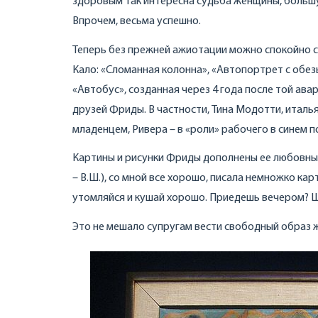
здоровым так интересна судьба женщины, большу
Впрочем, весьма успешно.
Теперь без прежней ажиотации можно спокойно 
Кало: «Сломанная колонна», «Автопортрет с обез
«Автобус», созданная через 4 года после той ава
друзей Фриды. В частности, Тина Модотти, италь
младенцем, Ривера – в «роли» рабочего в синем 
Картины и рисунки Фриды дополнены ее любовным
– В.Ш.), со мной все хорошо, писала немножко кар
утомляйся и кушай хорошо. Приедешь вечером? Ш
Это не мешало супругам вести свободный образ ж