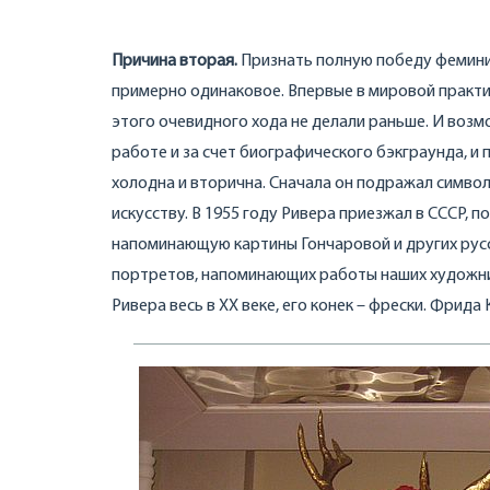
Причина вторая.
Признать полную победу фемини
примерно одинаковое. Впервые в мировой практик
этого очевидного хода не делали раньше. И воз
работе и за счет биографического бэкграунда, и 
холодна и вторична. Сначала он подражал символ
искусству. В 1955 году Ривера приезжал в СССР,
напоминающую картины Гончаровой и других русс
портретов, напоминающих работы наших художник
Ривера весь в ХХ веке, его конек – фрески. Фрида