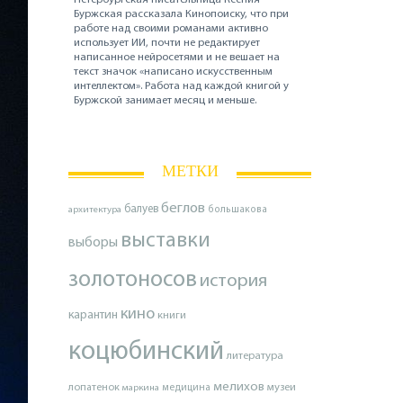
Буржская рассказала Кинопоиску, что при
работе над своими романами активно
использует ИИ, почти не редактирует
написанное нейросетями и не вешает на
текст значок «написано искусственным
интеллектом». Работа над каждой книгой у
Буржской занимает месяц и меньше.
МЕТКИ
беглов
балуев
архитектура
большакова
выставки
выборы
золотоносов
история
кино
карантин
книги
коцюбинский
литература
мелихов
лопатенок
музеи
маркина
медицина