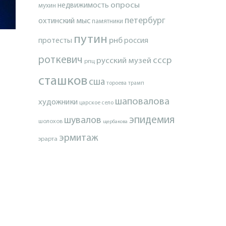
опросы
недвижимость
мухин
петербург
охтинский мыс
памятники
путин
протесты
рнб
россия
роткевич
ссср
русский музей
рпц
сташков
сша
тороева
трамп
шаповалова
художники
царское село
эпидемия
шувалов
шолохов
щербакова
эрмитаж
эрарта