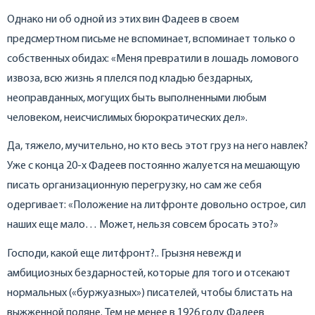
Однако ни об одной из этих вин Фадеев в своем
предсмертном письме не вспоминает, вспоминает только о
собственных обидах: «Меня превратили в лошадь ломового
извоза, всю жизнь я плелся под кладью бездарных,
неоправданных, могущих быть выполненными любым
человеком, неисчислимых бюрократических дел».
Да, тяжело, мучительно, но кто весь этот груз на него навлек?
Уже с конца 20-х Фадеев постоянно жалуется на мешающую
писать организационную перегрузку, но сам же себя
одергивает: «Положение на литфронте довольно острое, сил
наших еще мало… Может, нельзя совсем бросать это?»
Господи, какой еще литфронт?.. Грызня невежд и
амбициозных бездарностей, которые для того и отсекают
нормальных («буржуазных») писателей, чтобы блистать на
выжженной поляне. Тем не менее в 1926 году Фадеев