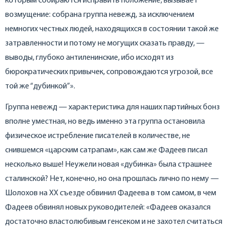
которым собираются исправить положение, вызывает
возмущение: собрана группа невежд, за исключением
немногих честных людей, находящихся в состоянии такой же
затравленности и потому не могущих сказать правду, —
выводы, глубоко антиленинские, ибо исходят из
бюрократических привычек, сопровождаются угрозой, все
той же “дубинкой”».
Группа невежд — характеристика для наших партийных бонз
вполне уместная, но ведь именно эта группа остановила
физическое истребление писателей в количестве, не
снившемся «царским сатрапам», как сам же Фадеев писал
несколько выше! Неужели новая «дубинка» была страшнее
сталинской? Нет, конечно, но она прошлась лично по нему —
Шолохов на ХХ съезде обвинил Фадеева в том самом, в чем
Фадеев обвинял новых руководителей: «Фадеев оказался
достаточно властолюбивым генсеком и не захотел считаться