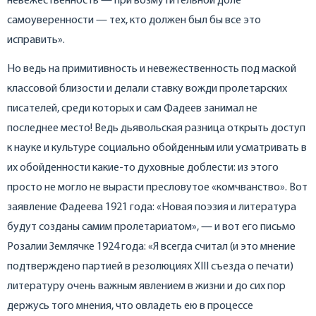
невежественность — при возмутительной доле
самоуверенности — тех, кто должен был бы все это
исправить».
Но ведь на примитивность и невежественность под маской
классовой близости и делали ставку вожди пролетарских
писателей, среди которых и сам Фадеев занимал не
последнее место! Ведь дьявольская разница открыть доступ
к науке и культуре социально обойденным или усматривать в
их обойденности какие-то духовные доблести: из этого
просто не могло не вырасти пресловутое «комчванство». Вот
заявление Фадеева 1921 года: «Новая поэзия и литература
будут созданы самим пролетариатом», — и вот его письмо
Розалии Землячке 1924 года: «Я всегда считал (и это мнение
подтверждено партией в резолюциях ХIII съезда о печати)
литературу очень важным явлением в жизни и до сих пор
держусь того мнения, что овладеть ею в процессе