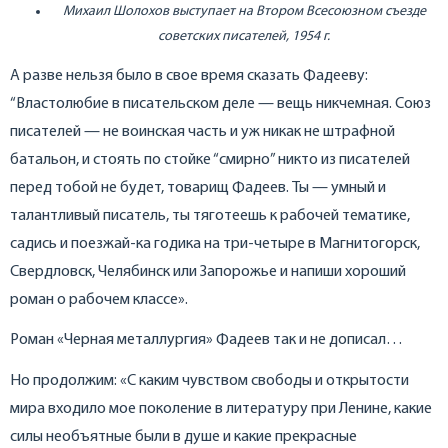
Михаил Шолохов выступает на Втором Всесоюзном съезде
советских писателей, 1954 г.
А разве нельзя было в свое время сказать Фадееву:
“Властолюбие в писательском деле — вещь никчемная. Союз
писателей — не воинская часть и уж никак не штрафной
батальон, и стоять по стойке “смирно” никто из писателей
перед тобой не будет, товарищ Фадеев. Ты — умный и
талантливый писатель, ты тяготеешь к рабочей тематике,
садись и поезжай-ка годика на три-четыре в Магнитогорск,
Свердловск, Челябинск или Запорожье и напиши хороший
роман о рабочем классе».
Роман «Черная металлургия» Фадеев так и не дописал…
Но продолжим: «С каким чувством свободы и открытости
мира входило мое поколение в литературу при Ленине, какие
силы необъятные были в душе и какие прекрасные