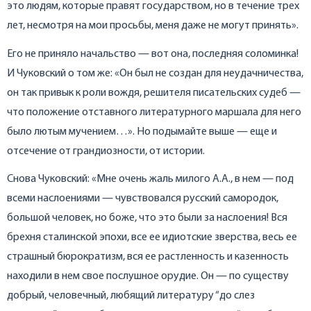
это людям, которые правят государством, но в течение трех
лет, несмотря на мои просьбы, меня даже не могут принять».
Его не приняло начальство — вот она, последняя соломинка!
И Чуковский о том же: «Он был не создан для неудачничества,
он так привык к роли вождя, решителя писательских судеб —
что положение отставного литературного маршала для него
было лютым мучением…». Но подымайте выше — еще и
отсечение от грандиозности, от истории.
Снова Чуковский: «Мне очень жаль милого А.А., в нем — под
всеми наслоениями — чувствовался русский самородок,
большой человек, но боже, что это были за наслоения! Вся
брехня сталинской эпохи, все ее идиотские зверства, весь ее
страшный бюрократизм, вся ее растленность и казенность
находили в нем свое послушное орудие. Он — по существу
добрый, человечный, любящий литературу “до слез