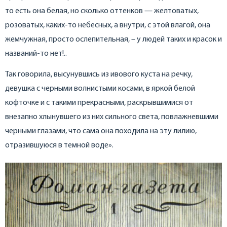
то есть она белая, но сколько оттенков — желтоватых,
розоватых, каких-то небесных, а внутри, с этой влагой, она
жемчужная, просто ослепительная, – у людей таких и красок и
названий-то нет!..
Так говорила, высунувшись из ивового куста на речку,
девушка с черными волнистыми косами, в яркой белой
кофточке и с такими прекрасными, раскрывшимися от
внезапно хлынувшего из них сильного света, повлажневшими
черными глазами, что сама она походила на эту лилию,
отразившуюся в темной воде».