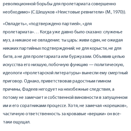
революционной борьбы для пролетариата совершенно
необходимо» (С.Шешуков «Неистовые ревнители» (М., 1970)).
«Овладеть», «подтверждено партией», «для
пролетариата»… Когда уже давно было сказано: служенье
муз, а никакое не овладение; ты царь: живи один, не ожидая
никаких партийных подтверждений; не для корысти, не для
битв, а не для пролетариата или буржуазии. Объявив целью
искусства его низшую, побочную функцию — политическую,
идеологи «пролетарской литературы» вынесли ему смертный
приговор. Однако, приветствовав радостным гимном
причины, Фадеев негодует на неизбежные следствия, а
потому не замечает и собственной виновности в запущенном
им и его соратниками процессе. Хотя, не замечая «корешков»,
частичную ответственность за кровавые «вершки» он все-
таки ощущал.