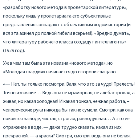
«разработку нового метода в пролетарской литературе»,
поскольку лишь у пролетариата его субъективные
представления совпадают с объективным ходом истории (и
вся эта ахинея до полной гибели всерьез!). «Вредно думать,
что литературу рабочего класса создадут интеллигенты»
(1929 год).
Уж в чем там была эта новизна «нового метода», но
«Молодая гвардия» начинается до оторопи слащаво.
«— Нет, ты только посмотри, Валя, что это за чудо! Прелесть!
Точно изваяние… Ведь она не мраморная, не алебастровая, а
живая, но какая холодная! И какая тонкая, нежная работа, –
человеческие руки никогда бы так не сумели. Смотри, как она
покоится на воде, чистая, строгая, равнодушная… А это ее
отражение в воде, — даже трудно сказать, какая из них
прекрасней, — а краски? Смотри, смотри, ведь она не белая,