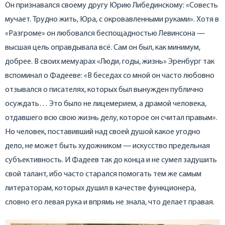
Он признавался своему другу Юрию Либединскому: «Совесть
мучает. Трудно жить, Юра, с окровавленными руками». Хотя в
«Разгроме» он любовался беспощадностью Левинсона —
высшая цель оправдывала всё. Сам он был, как минимум,
добрее. В своих мемуарах «Люди, годы, жизнь» Эренбург так
вспоминал о Фадееве: «В беседах со мной он часто любовно
отзывался о писателях, которых был вынужден публично
осуждать… Это было не лицемерием, а драмой человека,
отдавшего всю свою жизнь делу, которое он считал правым».
Но человек, поставивший над своей душой какое угодно
дело, не может быть художником — искусство предельная
субъективность. И Фадеев так до конца и не сумел задушить
свой талант, ибо часто старался помогать тем же самым
литераторам, которых душил в качестве функционера,
словно его левая рука и впрямь не знала, что делает правая.