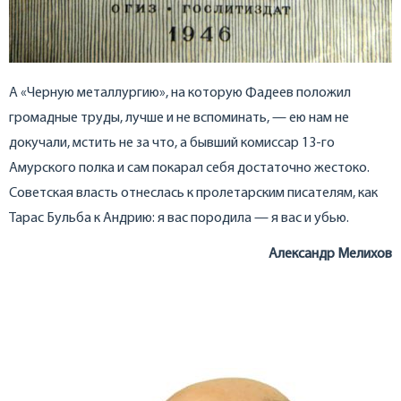
А «Черную металлургию», на которую Фадеев положил
громадные труды, лучше и не вспоминать, — ею нам не
докучали, мстить не за что, а бывший комиссар 13-го
Амурского полка и сам покарал себя достаточно жестоко.
Советская власть отнеслась к пролетарским писателям, как
Тарас Бульба к Андрию: я вас породила — я вас и убью.
Александр Мелихов