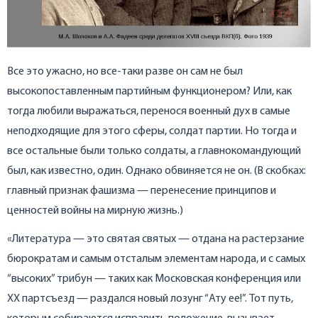
Все это ужасно, но все-таки разве он сам не был
высокопоставленным партийным функционером? Или, как
тогда любили выражаться, перенося военный дух в самые
неподходящие для этого сферы, солдат партии. Но тогда и
все остальные были только солдаты, а главнокомандующий
был, как известно, один. Однако обвиняется не он. (В скобках:
главный признак фашизма — перенесение принципов и
ценностей войны на мирную жизнь.)
«Литература — это святая святых — отдана на растерзание
бюрократам и самым отсталым элементам народа, и с самых
“высоких” трибун — таких как Московская конференция или
XX партсъезд — раздался новый лозунг “Ату ее!”. Тот путь,