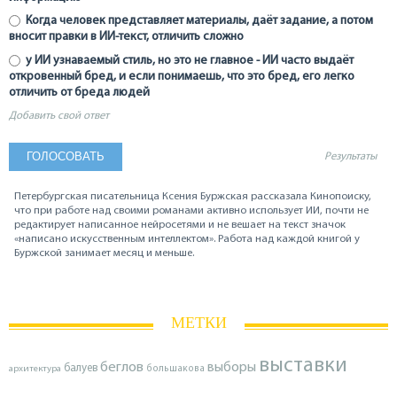
Когда человек представляет материалы, даёт задание, а потом
вносит правки в ИИ-текст, отличить сложно
у ИИ узнаваемый стиль, но это не главное - ИИ часто выдаёт
откровенный бред, и если понимаешь, что это бред, его легко
отличить от бреда людей
Добавить свой ответ
Результаты
Петербургская писательница Ксения Буржская рассказала Кинопоиску,
что при работе над своими романами активно использует ИИ, почти не
редактирует написанное нейросетями и не вешает на текст значок
«написано искусственным интеллектом». Работа над каждой книгой у
Буржской занимает месяц и меньше.
МЕТКИ
выставки
беглов
выборы
балуев
архитектура
большакова