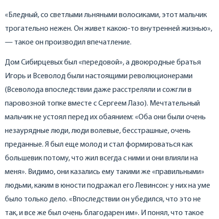
«Бледный, со светлыми льняными волосиками, этот мальчик
трогательно нежен. Он живет какою-то внутренней жизнью»,
— такое он производил впечатление.
Дом Сибирцевых был «передовой», а двоюродные братья
Игорь и Всеволод были настоящими революционерами
(Всеволода впоследствии даже расстреляли и сожгли в
паровозной топке вместе с Сергеем Лазо). Мечтательный
мальчик не устоял перед их обаянием: «Оба они были очень
незаурядные люди, люди волевые, бесстрашные, очень
преданные. Я был еще молод и стал формироваться как
большевик потому, что жил всегда с ними и они влияли на
меня». Видимо, они казались ему такими же «правильными»
людьми, каким в юности подражал его Левинсон: у них на уме
было только дело. «Впоследствии он убедился, что это не
так, и все же был очень благодарен им». И понял, что такое