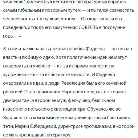
умиления”, должен был вести весь литературный корабль
самым гибельным и позорным путем — и пытался совместить
человечность с гэпэушничеством… Отсюда зигзаги его
поведения, отсюда его замученная СОВЕСТЬ в последние
годы…»
В этом и заключалась роковая ошибка Фадеева — он связал
власть и любимую идею. Хотя политические идеи не могут
очаровать ни ученого — из-за их примитивности, ни
художника — из-за их антиэстетичности. И Фадеева
очаровали не идеи, а люди. Революция была его семейной
религией. Отец примыкал к Народной воле, мать к социал-
демократам, а второй ее муж, фельдшер, был сыном
известного польского революционера. Обучаясь же во
Владивостокском коммерческом училище, юный Саша жил у
тети, Марии Сибирцевой, директрисе прогимназии, в которой
ее муж преподавал литературу.