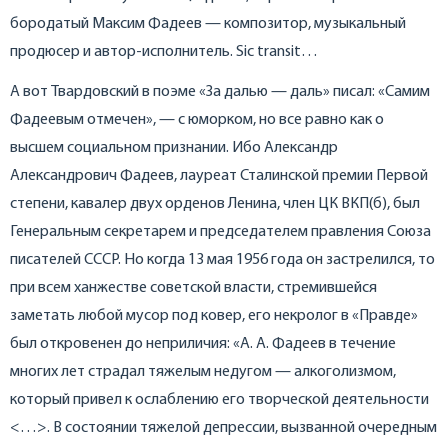
бородатый Максим Фадеев — композитор, музыкальный
продюсер и автор-исполнитель. Sic transit…
А вот Твардовский в поэме «За далью — даль» писал: «Самим
Фадеевым отмечен», — с юморком, но все равно как о
высшем социальном признании. Ибо Александр
Александрович Фадеев, лауреат Сталинской премии Первой
степени, кавалер двух орденов Ленина, член ЦК ВКП(б), был
Генеральным секретарем и председателем правления Союза
писателей СССР. Но когда 13 мая 1956 года он застрелился, то
при всем ханжестве советской власти, стремившейся
заметать любой мусор под ковер, его некролог в «Правде»
был откровенен до неприличия: «А. А. Фадеев в течение
многих лет страдал тяжелым недугом — алкоголизмом,
который привел к ослаблению его творческой деятельности
<…>. В состоянии тяжелой депрессии, вызванной очередным