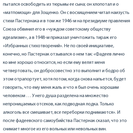
пытался освободить из тюрьмы ее сына; он хлопотал и о
«матпомощи» для Зощенко. Он с восхищением читал наизусть
стихи Пастернака и в том же 1946-м на президиуме правления
Союза обвинил его в «чуждом советскому обществу
идеализме», а в 1948-м приказал уничтожить тираж его
«Избранных стихотворений». Не по своей инициативе,
конечно, но Пастернак отзывался о нем так: «Фадеев лично
ко мне хорошо относится, но если ему велят меня
четвертовать, он добросовестно это выполнит и бодро об
этом отрапортует, хотя потом, когда снова напьется, будет
говорить, что ему меня жаль и что я был очень хорошим
человеком … У него душа разделена на множество
непроницаемых отсеков, как подводная лодка. Только
алкоголь все смешивает, все переборки поднимаются». И
после фадеевского самоубийства Пастернак сказал, что это
снимает многое из его вольных или невольных вин.