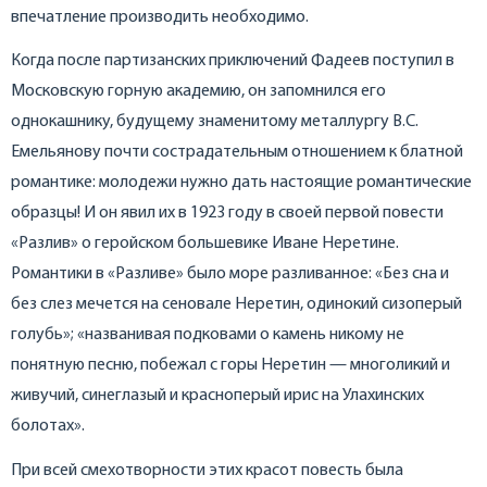
впечатление производить необходимо.
Когда после партизанских приключений Фадеев поступил в
Московскую горную академию, он запомнился его
однокашнику, будущему знаменитому металлургу В.С.
Емельянову почти сострадательным отношением к блатной
романтике: молодежи нужно дать настоящие романтические
образцы! И он явил их в 1923 году в своей первой повести
«Разлив» о геройском большевике Иване Неретине.
Романтики в «Разливе» было море разливанное: «Без сна и
без слез мечется на сеновале Неретин, одинокий сизоперый
голубь»; «названивая подковами о камень никому не
понятную песню, побежал с горы Неретин — многоликий и
живучий, синеглазый и красноперый ирис на Улахинских
болотах».
При всей смехотворности этих красот повесть была