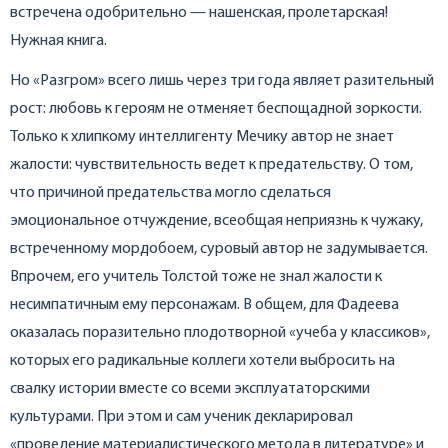
встречена одобрительно — нашенская, пролетарская!
Нужная книга.
Но «Разгром» всего лишь через три года являет разительный
рост: любовь к героям не отменяет беспощадной зоркости.
Только к хлипкому интеллигенту Мечику автор не знает
жалости: чувствительность ведет к предательству. О том,
что причиной предательства могло сделаться
эмоциональное отчуждение, всеобщая неприязнь к чужаку,
встреченному мордобоем, суровый автор не задумывается.
Впрочем, его учитель Толстой тоже не знал жалости к
несимпатичным ему персонажам. В общем, для Фадеева
оказалась поразительно плодотворной «учеба у классиков»,
которых его радикальные коллеги хотели выбросить на
свалку истории вместе со всеми эксплуататорскими
культурами. При этом и сам ученик декларировал
«проведение материалистического метода в литературе» и