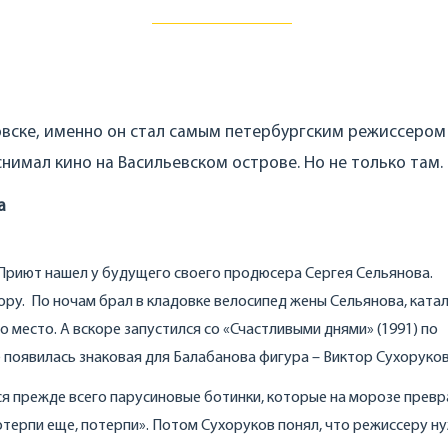
овске, именно он стал самым петербургским режиссером
нимал кино на Васильевском острове. Но не только там.
а
 Приют нашел у будущего своего продюсера Сергея Сельянова.
ру. По ночам брал в кладовке велосипед жены Сельянова, катал
го место. А вскоре запустился со «Счастливыми днями» (1991) по
е появилась знаковая для Балабанова фигура – Виктор Сухоруков
я прежде всего парусиновые ботинки, которые на морозе превр
отерпи еще, потерпи». Потом Сухоруков понял, что режиссеру н