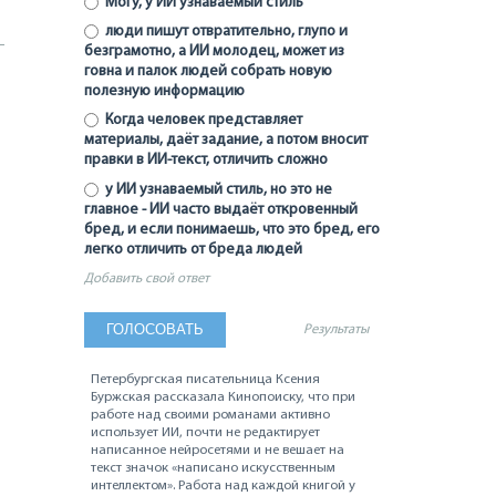
Могу, у ИИ узнаваемый стиль
люди пишут отвратительно, глупо и
безграмотно, а ИИ молодец, может из
говна и палок людей собрать новую
полезную информацию
Когда человек представляет
материалы, даёт задание, а потом вносит
правки в ИИ-текст, отличить сложно
у ИИ узнаваемый стиль, но это не
главное - ИИ часто выдаёт откровенный
бред, и если понимаешь, что это бред, его
легко отличить от бреда людей
Добавить свой ответ
Результаты
Петербургская писательница Ксения
Буржская рассказала Кинопоиску, что при
работе над своими романами активно
использует ИИ, почти не редактирует
написанное нейросетями и не вешает на
текст значок «написано искусственным
интеллектом». Работа над каждой книгой у