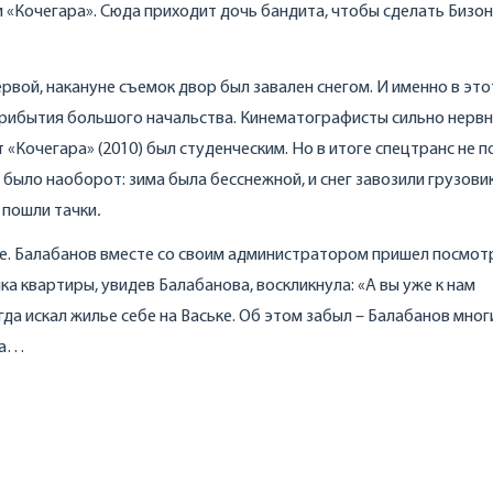
 «Кочегара». Сюда приходит дочь бандита, чтобы сделать Бизон
ервой, накануне съемок двор был завален снегом. И именно в это
 прибытия большого начальства. Кинематографисты сильно нервн
 «Кочегара» (2010) был студенческим. Но в итоге спецтранс не п
е было наоборот: зима была бесснежной, и снег завозили грузови
д пошли тачки
.
ие. Балабанов вместе со своим администратором пришел посмот
ка квартиры, увидев Балабанова, воскликнула: «А вы уже к нам
гда искал жилье себе на Ваське. Об этом забыл – Балабанов мног
ка…