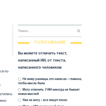
ГОЛОСОВАНИЕ
Вы можете отличить текст,
написанный ИИ, от текста,
написанного человеком
ся по
Не вижу разницы, кто написал – главное,
чтобы мысль была
.
Могу отличить. У ИИ никогда не бывает
новых мыслей
атились
Уже не могу – все пишут плохо
ужно