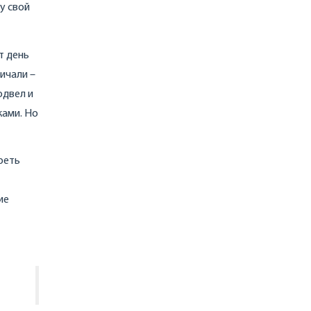
у свой
т день
ичали –
одвел и
ками. Но
реть
ие