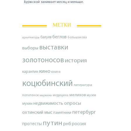
Буржской занимает месяц и меньше.
МЕТКИ
беглов
балуев
архитектура
большакова
выставки
выборы
золотоносов
история
кино
карантин
книги
коцюбинский
литература
мелихов
лопатенок
музеи
маркина
медицина
опросы
недвижимость
мухин
петербург
охтинский мыс
памятники
путин
протесты
рнб
россия