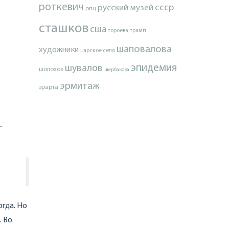
роткевич
ссср
русский музей
рпц
сташков
сша
тороева
трамп
шаповалова
художники
царское село
эпидемия
шувалов
шолохов
щербакова
эрмитаж
эрарта
огда. Но
. Во