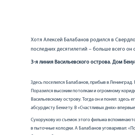
Хотя Алексей Балабанов родился в Свердл
последних десятилетий – больше всего он с
3-я линия Васильевского острова. Дом Бену
Здесь поселился Балабанов, прибыв в Ленинград.
Поразился высоким потолкам и огромному коридо
Васильевскому острову. Тогда он и понял: здесь е
абсурдисту Беккету. В «Счастливых днях» впервы
Сухорукову из съемок этого фильма вспоминаютс
в пыточные колодки. А Балабанов уговаривал: «П