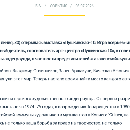
Б.В.
СОБЫТИЯ
05.07.2026
линия, 30) открылась выставка «Пушкинская-10. Игра всерьез» и
й деятель, сооснователь арт- центра «Пушкинская 10», в сове
 андеграунда, в частности представителей «газаневской» куль
айлов, Владимир Овчинников, Завен Аршакуни, Вячеслав Афониче
кинули этот мир. Теперь настало время найти место каждого авт
жизни питерского художественного андеграунда. От первых разр
ыставок в 1974 -75 годах, к возрождению Товарищества в 1980-
ийской коммуны художников и музыкантов в Ковчеге XXI век, на
сь не только наша борьба за право на творчество, не только