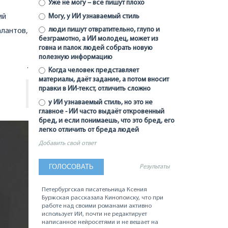
Уже не могу – все пишут плохо
Могу, у ИИ узнаваемый стиль
ий
люди пишут отвратительно, глупо и
алантов,
безграмотно, а ИИ молодец, может из
говна и палок людей собрать новую
полезную информацию
.
Когда человек представляет
материалы, даёт задание, а потом вносит
правки в ИИ-текст, отличить сложно
у ИИ узнаваемый стиль, но это не
главное - ИИ часто выдаёт откровенный
бред, и если понимаешь, что это бред, его
легко отличить от бреда людей
Добавить свой ответ
Результаты
Петербургская писательница Ксения
Буржская рассказала Кинопоиску, что при
работе над своими романами активно
использует ИИ, почти не редактирует
написанное нейросетями и не вешает на