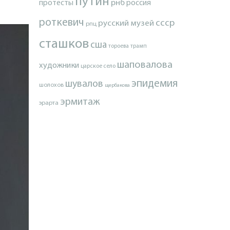
путин
протесты
рнб
россия
роткевич
ссср
русский музей
рпц
сташков
сша
тороева
трамп
шаповалова
художники
царское село
эпидемия
шувалов
шолохов
щербакова
эрмитаж
эрарта