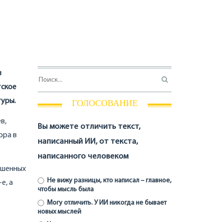
з
тское
туры.
ГОЛОСОВАНИЕ
в,
Вы можете отличить текст,
ора в
написанный ИИ, от текста,
написанного человеком
ешенных
Не вижу разницы, кто написал – главное,
е, а
чтобы мысль была
Могу отличить. У ИИ никогда не бывает
новых мыслей