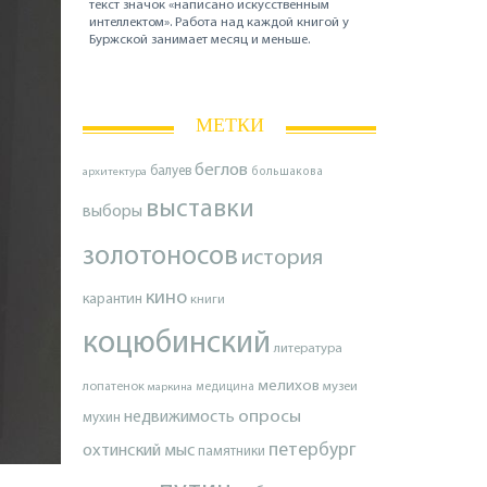
текст значок «написано искусственным
интеллектом». Работа над каждой книгой у
Буржской занимает месяц и меньше.
МЕТКИ
беглов
балуев
архитектура
большакова
выставки
выборы
золотоносов
история
кино
карантин
книги
коцюбинский
литература
мелихов
лопатенок
музеи
маркина
медицина
опросы
недвижимость
мухин
петербург
охтинский мыс
памятники