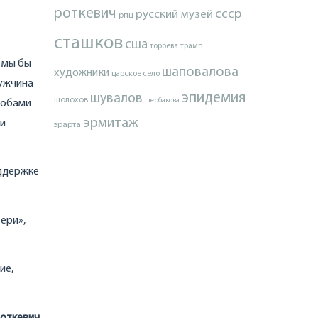
роткевич
ссср
русский музей
рпц
сташков
сша
тороева
трамп
 мы бы
шаповалова
художники
царское село
мужчина
эпидемия
шувалов
шолохов
щербакова
лобами
эрмитаж
ми
эрарта
оддержке
ери»,
ие,
Роткевич