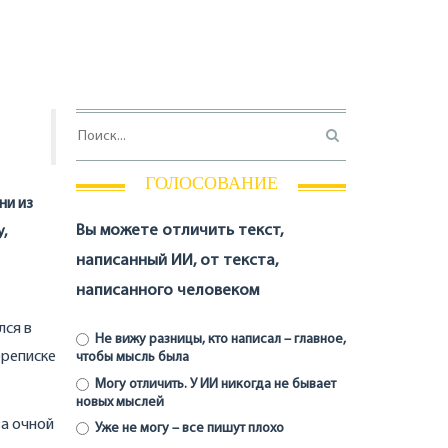
ГОЛОСОВАНИЕ
ни из
Вы можете отличить текст,
,
написанный ИИ, от текста,
написанного человеком
лся в
Не вижу разницы, кто написал – главное,
ереписке
чтобы мысль была
Могу отличить. У ИИ никогда не бывает
новых мыслей
за очной
Уже не могу – все пишут плохо