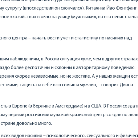
у супругу (впоследствии он скончался). Китаянка Йао Фенгфанг
ое «хозяйство» в окно на улицу (муж выжил, но его пенис съела
ного центра – начать вести учет и статистику по насилию над
ашим наблюдениям, в России ситуация хуже, чем в других странах
аздо более деспотичны и склонны к авторитарному поведению.
зрения скорее независимые, но не жесткие. А у наших женщин ес
есткими, тащить на себе всю семью и мужчин, – говорит Диана
ь в Европе (в Берлине и Амстердаме) и в США. В России создат
тому первый российский мужской кризисный центр создан по анал
 стране довольно много.
сех видов насилия – психологического, сексуального и физичес