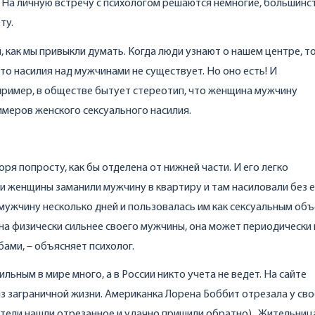
 На личную встречу с психологом решаются немногие, большинс
ту.
 как мы привыкли думать. Когда люди узнают о нашем центре, т
то насилия над мужчинами не существует. Но оно есть! И
пример, в обществе бытует стереотип, что женщина мужчину
римеров женского сексуального насилия.
оря попросту, как бы отделена от нижней части. И его легко
ри женщины заманили мужчину в квартиру и там насиловали без 
мужчину несколько дней и пользовалась им как сексуальным объ
ина физически сильнее своего мужчины, она может периодически 
бами, – объясняет психолог.
ьным в мире много, а в России никто учета не ведет. На сайте
з заграничной жизни. Американка Лорена Боббит отрезала у сво
сатели нашли отрезанное и удачно пришили обратно). Жительниц