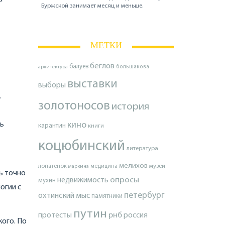
Буржской занимает месяц и меньше.
МЕТКИ
беглов
балуев
архитектура
большакова
выставки
выборы
.
золотоносов
история
ть
кино
карантин
книги
коцюбинский
литература
мелихов
лопатенок
музеи
маркина
медицина
ь точно
опросы
недвижимость
мухин
огии с
петербург
охтинский мыс
памятники
путин
протесты
рнб
россия
кого. По