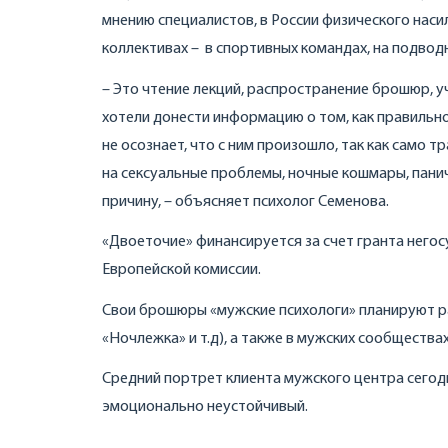
мнению специалистов, в России физического наси
коллективах – в спортивных командах, на подводн
– Это чтение лекций, распространение брошюр, у
хотели донести информацию о том, как правильн
не осознает, что с ним произошло, так как само
на сексуальные проблемы, ночные кошмары, панич
причину, – объясняет психолог Семенова.
«Двоеточие» финансируется за счет гранта негос
Европейской комиссии.
Свои брошюры «мужские психологи» планируют ра
«Ночлежка» и т.д), а также в мужских сообщества
Средний портрет клиента мужского центра сегод
эмоционально неустойчивый.