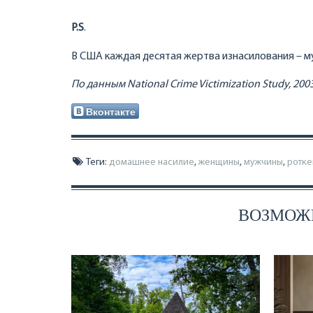
P
.
S
.
В США каждая десятая жертва изнасилования – м
По
данным
National Crime Victimization Study, 200
Вконтакте
Теги:
домашнее насилие
,
женщины
,
мужчины
,
ротке
ВОЗМОЖН