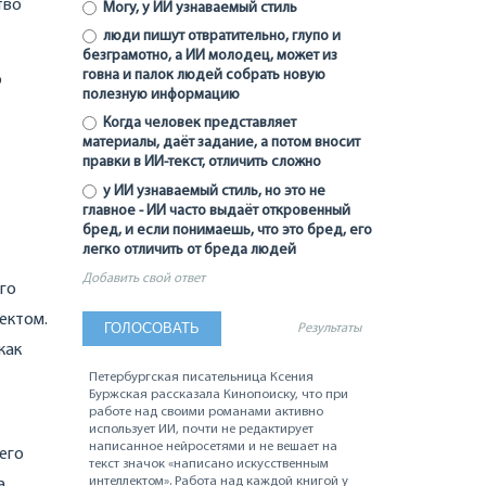
тво
Могу, у ИИ узнаваемый стиль
люди пишут отвратительно, глупо и
безграмотно, а ИИ молодец, может из
говна и палок людей собрать новую
о
полезную информацию
Когда человек представляет
материалы, даёт задание, а потом вносит
правки в ИИ-текст, отличить сложно
у ИИ узнаваемый стиль, но это не
главное - ИИ часто выдаёт откровенный
бред, и если понимаешь, что это бред, его
легко отличить от бреда людей
Добавить свой ответ
его
ектом.
Результаты
как
Петербургская писательница Ксения
Буржская рассказала Кинопоиску, что при
работе над своими романами активно
использует ИИ, почти не редактирует
написанное нейросетями и не вешает на
его
текст значок «написано искусственным
интеллектом». Работа над каждой книгой у
а