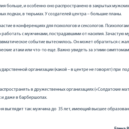
лия больше, и особенно оно распространено в закрытых мужских
ых лодках, в тюрьмах. У создателей центра – большие планы.
частие в конференциях для психологов и сексологов. Психологам
о работать с мужчинами, пострадавшими от насилия. Зачастую 
 травматическое событие вытеснилось. Он может обратиться с жа
еские атаки или что-то еще. Важно увидеть за этими симптома
ударственной организации (какой – в центре не говорят) при п
спространять в дружественных организациях («Солдатские мат
х и даже в барбершопах.
ня выглядит так: мужчина до 35 лет, имеющий высшее образован
Елена 