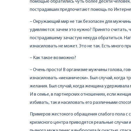
помощью обратились чуть более десяти человек.
пострадавших предпочитают помощь по Интерне
– Окружающий мир не так безопасен для мужчины,
удивляются: зачем это нужно? Принято считать, ч
пострадавшему зачастую некуда обратиться. На
изнасиловать не может. Это не так. Есть много п
– Как такое возможно?
– Очень просто! В организме мужчины голова, гов
изнасиловать «механически». Был случай, когда т
желания. Был случай, когда женщина удерживала 
И в семье, в партнерских отношениях, если женщ
избивать, так и насиловать его различными спосо
Примеров жестокого обращения слабого пола с сил
кризисного центра приводятся реальные случаи и
пьяного мужа пенис и выбросила (к счастью, спа