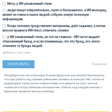
Могу, у ИИ узнаваемый стиль
люди пишут отвратительно, глупо и безграмотно, а ИИ молодец,
может из говна и палок людей собрать новую полезную
информацию
Когда человек представляет материалы, даёт задание, а потом
вносит правки в ИИ-текст, отличить сложно
у ИИ узнаваемый стиль, но это не главное - ИИ часто выдаёт
откровенный бред, и если понимаешь, что это бред, его легко
отличить от бреда людей
Добавить свой ответ
Результаты
Петербургская писательница Ксения Буржская рассказала Кинопоиску,
что при работе над своими романами активно использует ИИ, почти не
редактирует написанное нейросетями и не вешает на текст значок
«написано искусственным интеллектом». Работа над каждой книгой у
Буржской занимает месяц и меньше.
МЕТКИ