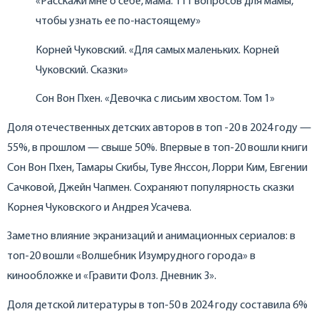
«Расскажи мне о себе, мама. 111 вопросов для мамы,
чтобы узнать ее по-настоящему»
Корней Чуковский. «Для самых маленьких. Корней
Чуковский. Сказки»
Сон Вон Пхен. «Девочка с лисьим хвостом. Том 1»
Доля отечественных детских авторов в топ -20 в 2024 году —
55%, в прошлом — свыше 50%. Впервые в топ-20 вошли книги
Сон Вон Пхен, Тамары Скибы, Туве Янссон, Лорри Ким, Евгении
Сачковой, Джейн Чапмен. Сохраняют популярность сказки
Корнея Чуковского и Андрея Усачева.
Заметно влияние экранизаций и анимационных сериалов: в
топ-20 вошли «Волшебник Изумрудного города» в
кинообложке и «Гравити Фолз. Дневник 3».
Доля детской литературы в топ-50 в 2024 году составила 6%