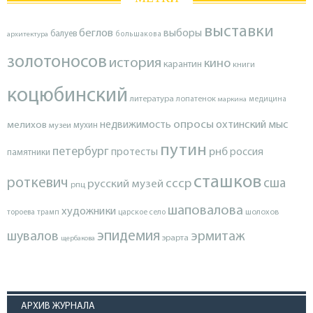
выставки
беглов
выборы
балуев
архитектура
большакова
золотоносов
история
кино
карантин
книги
коцюбинский
литература
лопатенок
маркина
медицина
опросы
недвижимость
охтинский мыс
мелихов
мухин
музеи
путин
петербург
протесты
рнб
россия
памятники
сташков
роткевич
ссср
сша
русский музей
рпц
шаповалова
художники
тороева
трамп
царское село
шолохов
эпидемия
шувалов
эрмитаж
эрарта
щербакова
АРХИВ ЖУРНАЛА