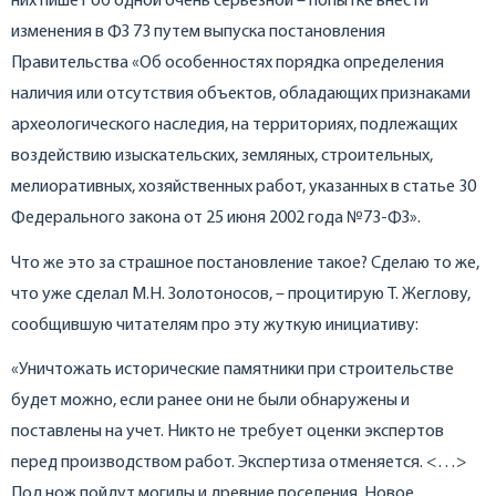
них пишет об одной очень серьезной – попытке внести
изменения в ФЗ 73 путем выпуска постановления
Правительства «Об особенностях порядка определения
наличия или отсутствия объектов, обладающих признаками
археологического наследия, на территориях, подлежащих
воздействию изыскательских, земляных, строительных,
мелиоративных, хозяйственных работ, указанных в статье 30
Федерального закона от 25 июня 2002 года №73-ФЗ».
Что же это за страшное постановление такое? Сделаю то же,
что уже сделал М.Н. Золотоносов, – процитирую Т. Жеглову,
сообщившую читателям про эту жуткую инициативу:
«Уничтожать исторические памятники при строительстве
будет можно, если ранее они не были обнаружены и
поставлены на учет. Никто не требует оценки экспертов
перед производством работ. Экспертиза отменяется. <…>
Под нож пойдут могилы и древние поселения. Новое