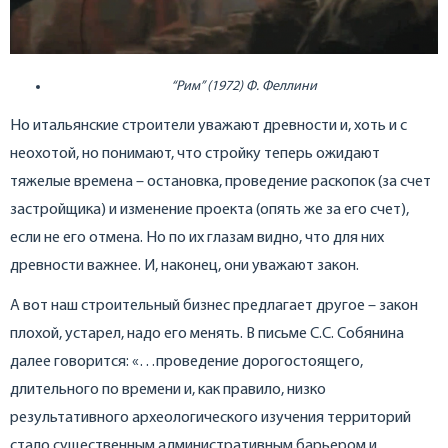
“Рим” (1972) Ф. Феллини
Но итальянские строители уважают древности и, хоть и с
неохотой, но понимают, что стройку теперь ожидают
тяжелые времена – остановка, проведение раскопок (за счет
застройщика) и изменение проекта (опять же за его счет),
если не его отмена. Но по их глазам видно, что для них
древности важнее. И, наконец, они уважают закон.
А вот наш строительный бизнес предлагает другое – закон
плохой, устарел, надо его менять. В письме С.С. Собянина
далее говорится: «…проведение дорогостоящего,
длительного по времени и, как правило, низко
результативного археологического изучения территорий
стало существенным административным барьером и