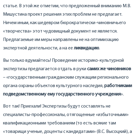
статье. В этой же отметим, что предложенный вниманию М.В.
Мишустина проект решения этих проблем не предлагает.
Ничем иным, как шедевром бюрократически-чиновничьего
«творчества» этот чудовищный документ не является.
Предлагаемые им меры направлены не на оптимизацию
экспертной деятельности, а на ее
ликвидацию
.
Вы только вдумайтесь! Проведение историко-культурной
экспертизы предлагается отдать в руки
самих же чиновников
– «государственным гражданским служащим регионального
органа охраны объектов культурного наследия,
работниками
подведомственному ему государственного учреждения
».
Вот так! Приехали! Экспертизы будут составлять не
специалисты-профессионалы, отягощенные «избыточными»
квалификационными требованиям (то есть всякие там
«товарищи ученые, доценты с кандидатами» (В.С. Высоцкий), а