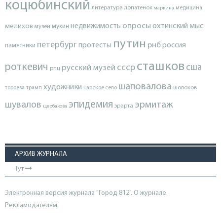
коцюбинский
литература
лопатенок
маркина
медицина
опросы
недвижимость
охтинский мыс
мелихов
мухин
музеи
путин
петербург
протесты
рнб
россия
памятники
сташков
роткевич
ссср
сша
русский музей
рпц
шаповалова
художники
тороева
трамп
царское село
шолохов
эпидемия
шувалов
эрмитаж
эрарта
щербакова
АРХИВ ЖУРНАЛА
Тут
Электронная версия журнала "Город 812". О журнале.
Рекламодателям.