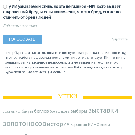
у ИИ узнаваемый стиль, но это не главное - ИИ часто выдаёт
откровенный бред, и если понимаешь, что это бред, его легко
отличить от бреда людей
Добавить свой ответ
Результаты
Петербургская писательница Ксения Буржская рассказала Кинопоиску,
что при работе над своими романами активно использует ИИ, почти не
редактирует написанное нейросетями и не вешает на текст значок
«написано искусственным интеллектом». Работа над каждой книгой у
Буржской занимает месяц и меньше.
МЕТКИ
выставки
беглов
выборы
балуев
архитектура
большакова
золотоносов
история
кино
карантин
книги