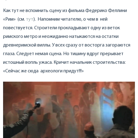
Как тут не вспомнить сцену из фильма Федерико Феллини
«Рим» (см.
тут
). Напомним читателю, о чем в ней
повествуется. Строители прокладывают одну из веток
римского метро и неожиданно натыкаются на остатки
древнеримской виллы. У всех сразу от восторга загораются
глаза. Следует немая сцена. Но тишину вдруг прерывает
истошный вопль ужаса. Кричит начальник строительства:
«Сейчас же сюда археологи придут!!!»