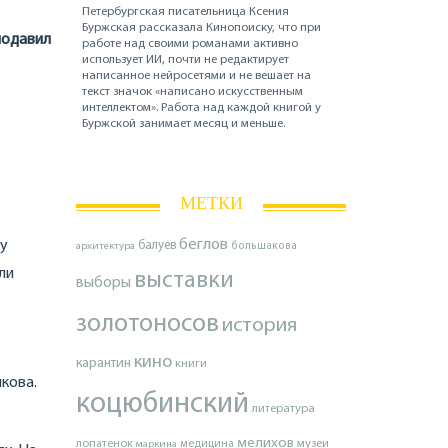
Петербургская писательница Ксения
Буржская рассказала Кинопоиску, что при
подавил
работе над своими романами активно
использует ИИ, почти не редактирует
написанное нейросетями и не вешает на
текст значок «написано искусственным
интеллектом». Работа над каждой книгой у
Буржской занимает месяц и меньше.
МЕТКИ
беглов
му
балуев
архитектура
большакова
ли
выставки
выборы
золотоносов
история
кино
карантин
книги
кова.
коцюбинский
литература
мелихов
лопатенок
музеи
маркина
медицина