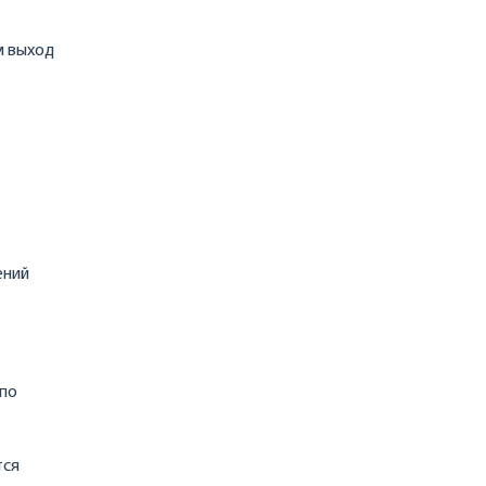
м выход
ений
 по
тся