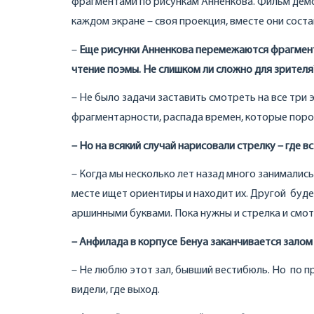
фрагментами по рисункам Анненкова. Фильм демон
каждом экране – своя проекция, вместе они сос
–
Еще рисунки Анненкова перемежаются фрагмента
чтение поэмы. Не слишком ли сложно для зрителя
– Не было задачи заставить смотреть на все три
фрагментарности, распада времен, которые пор
– Но на всякий случай нарисовали стрелку – где в
– Когда мы несколько лет назад много занимались
месте ищет ориентиры и находит их. Другой буде
аршинными буквами. Пока нужны и стрелка и смот
– Анфилада в корпусе Бенуа заканчивается залом 
– Не люблю этот зал, бывший вестибюль. Но по 
видели, где выход.