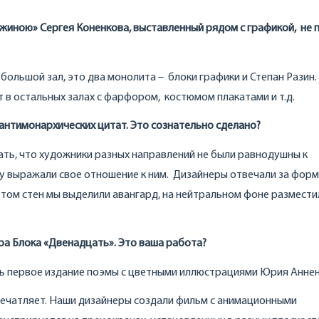
ужиною» Сергея Коненкова, выставленный рядом с графикой, не 
большой зал, это два монолита – блоки графики и Степан Разин.
в остальных залах с фарфором, костюмом плакатами и т.д.
антимонархических цитат. Это сознательно сделано?
ать, что художники разных направлений не были равнодушны к
 выражали свое отношение к ним. Дизайнеры отвечали за фор
том стен мы выделили авангард, на нейтральном фоне размести
а Блока «Двенадцать». Это ваша работа?
ать первое издание поэмы с цветными иллюстрациями Юрия Аннен
впечатляет. Наши дизайнеры создали фильм с анимационными