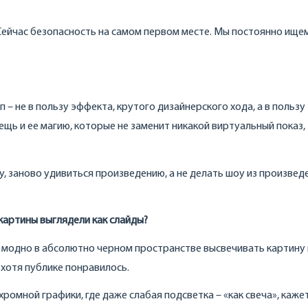
 Сейчас безопасность на самом первом месте. Мы постоянно ище
 – не в пользу эффекта, крутого дизайнерского хода, а в пользу
щь и ее магию, которые не заменит никакой виртуальный показ,
, заново удивиться произведению, а не делать шоу из произвед
 картины выглядели как слайды?
о модно в абсолютно черном пространстве высвечивать картину
 хотя публике понравилось.
ромной графики, где даже слабая подсветка – «как свеча», каже