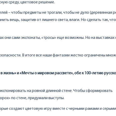
сную среду, цветовое решение.
лей – чтобы предметы не трогали, чтобы не дуло (деревянная 
нить вещь, защитив от лишнего света, влаги. Но сделать так, чт
.
ах они сами экспонаты, «тросы» еще возможны. Но на выставках 
зопасности. В итоге все наши фантазии жестко ограничены мно
в жизнь» и «Мечты о мировом рассвете», обе к 100-летию русск
 экспонировать на ровной длинной стене. Чтобы сформировать
орох» по стене, придумали выступы.
торые создают цветовую игру вместе с черными рамами и серыми