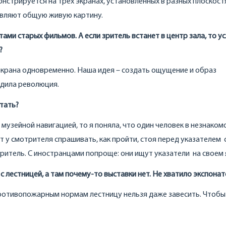
стрируется на трех экранах, установленных в разных плоскостя
тавляют общую живую картину.
ми старых фильмов. А если зритель встанет в центр зала, то у
?
 экрана одновременно. Наша идея – создать ощущение и образ
одила революция.
стать?
 музейной навигацией, то я поняла, что один человек в незнаком
т у смотрителя спрашивать, как пройти, стоя перед указателем 
ритель. С иностранцами попроще: они ищут указатели на своем 
с лестницей, а там почему-то выставки нет. Не хватило экспонат
противопожарным нормам лестницу нельзя даже завесить. Чтобы