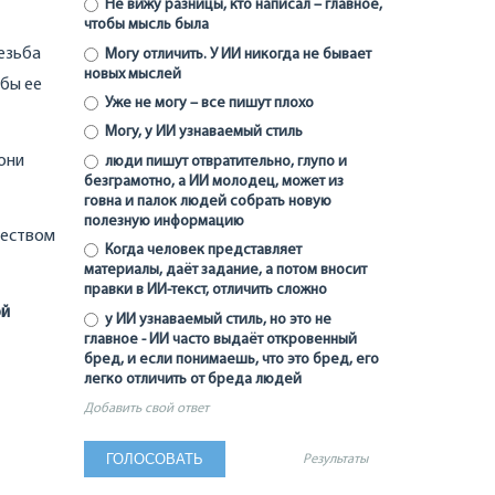
Не вижу разницы, кто написал – главное,
чтобы мысль была
резьба
Могу отличить. У ИИ никогда не бывает
новых мыслей
обы ее
Уже не могу – все пишут плохо
Могу, у ИИ узнаваемый стиль
они
люди пишут отвратительно, глупо и
безграмотно, а ИИ молодец, может из
говна и палок людей собрать новую
полезную информацию
жеством
Когда человек представляет
материалы, даёт задание, а потом вносит
правки в ИИ-текст, отличить сложно
ой
у ИИ узнаваемый стиль, но это не
главное - ИИ часто выдаёт откровенный
бред, и если понимаешь, что это бред, его
легко отличить от бреда людей
Добавить свой ответ
Результаты