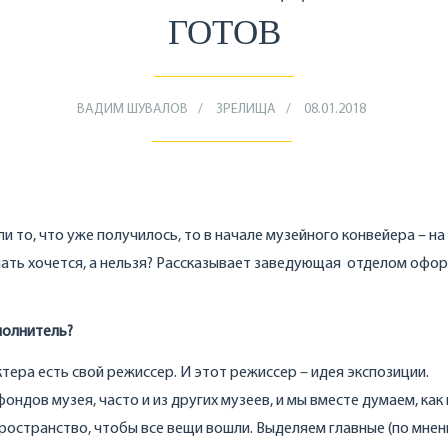
ГОТОВ
ВАДИМ ШУВАЛОВ
ЗРЕЛИЩА
08.01.2018
и то, что уже получилось, то в начале музейного конвейера – на
елать хочется, а нельзя? Рассказывает заведующая отделом офо
полнитель?
ктера есть свой режиссер. И этот режиссер – идея экспозиции.
дов музея, часто и из других музеев, и мы вместе думаем, как 
ространство, чтобы все вещи вошли. Выделяем главные (по мне