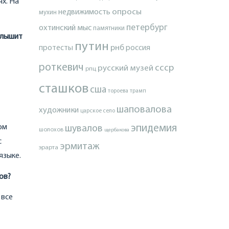
х. На
опросы
недвижимость
мухин
петербург
охтинский мыс
памятники
слышит
путин
протесты
рнб
россия
роткевич
ссср
русский музей
рпц
сташков
сша
тороева
трамп
шаповалова
художники
царское село
эпидемия
ом
шувалов
шолохов
щербакова
с
эрмитаж
эрарта
языке.
ов?
 все