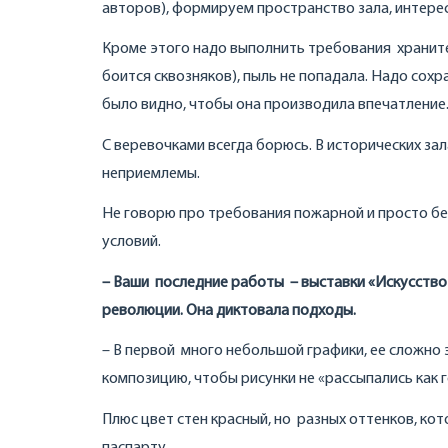
авторов), формируем пространство зала, интере
Кроме этого надо выполнить требования храните
боится сквозняков), пыль не попадала. Надо сохра
было видно, чтобы она производила впечатление
С веревочками всегда борюсь. В исторических зал
неприемлемы.
Не говорю про требования пожарной и просто бе
условий.
– Ваши последние работы – выставки «Искусство 
революции. Она диктовала подходы.
– В первой много небольшой графики, ее сложно
композицию, чтобы рисунки не «рассыпались как г
Плюс цвет стен красный, но разных оттенков, ко
паспарту.