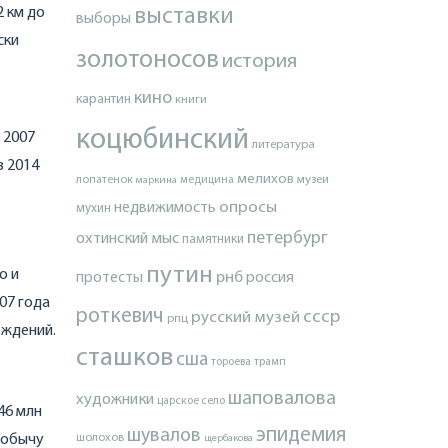
2 км до
выставки
выборы
ски
золотоносов
история
кино
карантин
книги
коцюбинский
 2007
литература
в 2014
мелихов
лопатенок
музеи
маркина
медицина
опросы
недвижимость
мухин
петербург
охтинский мыс
памятники
путин
о и
протесты
рнб
россия
07 года
роткевич
ссср
русский музей
рпц
ождений.
сташков
сша
тороева
трамп
шаповалова
художники
царское село
46 млн
эпидемия
шувалов
добычу
шолохов
щербакова