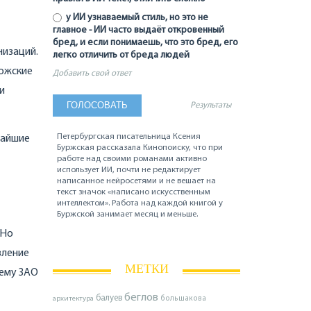
у ИИ узнаваемый стиль, но это не
главное - ИИ часто выдаёт откровенный
бред, и если понимаешь, что это бред, его
низаций.
легко отличить от бреда людей
дожские
Добавить свой ответ
и
Результаты
Петербургская писательница Ксения
жайшие
Буржская рассказала Кинопоиску, что при
работе над своими романами активно
использует ИИ, почти не редактирует
написанное нейросетями и не вешает на
текст значок «написано искусственным
интеллектом». Работа над каждой книгой у
Буржской занимает месяц и меньше.
 Но
вление
МЕТКИ
оему ЗАО
беглов
балуев
архитектура
большакова