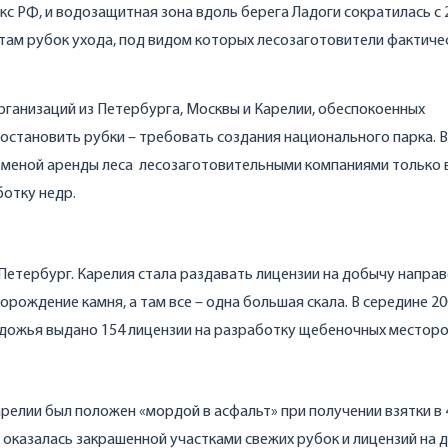
с РФ, и водозащитная зона вдоль берега Ладоги сократилась с 
там рубок ухода, под видом которых лесозаготовители фактиче
ганизаций из Петербурга, Москвы и Карелии, обеспокоенных
остановить рубки – требовать создания национального парка. В
отменой аренды леса лесозаготовительными компаниями только 
ботку недр.
 Петербург. Карелия стала раздавать лицензии на добычу направ
рождение камня, а там все – одна большая скала. В середине 20
адожья выдано 154 лицензии на разработку щебеночных местор
релии был положен «мордой в асфальт» при получении взятки в 
р оказалась закрашенной участками свежих рубок и лицензий на 