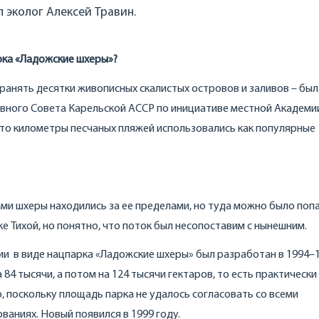
л эколог Алексей Травин.
рка «Ладожские шхеры»?
охранять десятки живописных скалистых островов и заливов – был
овного Совета Карельской АССР по инициативе местной Академии
то километры песчаных пляжей использовались как популярные
ами шхеры находились за ее пределами, но туда можно было поп
ке Тихой, но понятно, что поток был несопоставим с нынешним.
и в виде нацпарка «Ладожские шхеры» был разработан в 1994–
84 тысячи, а потом на 124 тысячи гектаров, то есть практически
, поскольку площадь парка не удалось согласовать со всеми
ваниях. Новый появился в 1999 году.