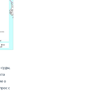
 суды,
кта
ие о
прос с