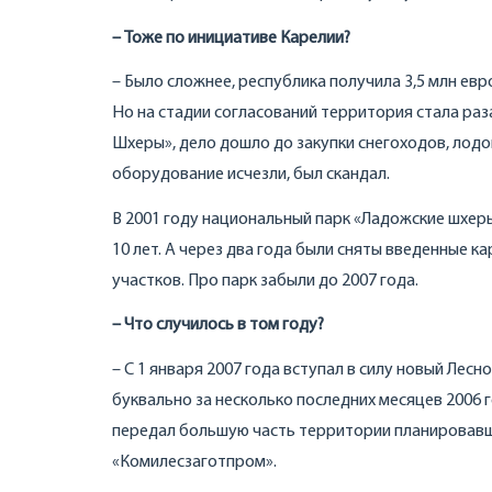
– Тоже по инициативе Карелии?
– Было сложнее, республика получила 3,5 млн ев
Но на стадии согласований территория стала раз
Шхеры», дело дошло до закупки снегоходов, лодо
оборудование исчезли, был скандал.
В 2001 году национальный парк «Ладожские шхер
10 лет. А через два года были сняты введенные 
участков. Про парк забыли до 2007 года.
– Что случилось в том году?
– С 1 января 2007 года вступал в силу новый Лес
буквально за несколько последних месяцев 2006
передал большую часть территории планировавше
«Комилесзаготпром».