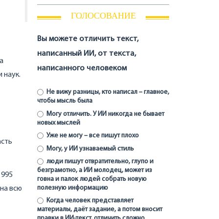
ГОЛОСОВАНИЕ
Вы можете отличить текст,
написанный ИИ, от текста,
а
написанного человеком
 наук.
Не вижу разницы, кто написал – главное,
чтобы мысль была
Могу отличить. У ИИ никогда не бывает
новых мыслей
Уже не могу – все пишут плохо
асть
Могу, у ИИ узнаваемый стиль
люди пишут отвратительно, глупо и
безграмотно, а ИИ молодец, может из
1995
говна и палок людей собрать новую
полезную информацию
 на всю
Когда человек представляет
материалы, даёт задание, а потом вносит
правки в ИИ-текст, отличить сложно