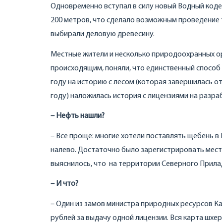
Одновременно вступал в силу новый Водный кодек
200 метров, что сделало возможным проведение 
выбирали деловую древесину.
Местные жители и несколько природоохранных ор
происходящим, поняли, что единственный способ 
году на историю с лесом (которая завершилась 
году) наложилась история с лицензиями на разра
– Нефть нашли?
– Все проще: многие хотели поставлять щебень в
налево. Достаточно было зарегистрировать место
выяснилось, что на территории Северного Прил
– И что?
– Один из замов министра природных ресурсов Ка
рублей за выдачу одной лицензии. Вся карта шхе