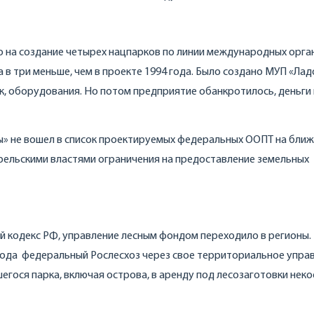
ро на создание четырех нацпарков по линии международных орга
а в три меньше, чем в проекте 1994 года. Было создано МУП «Ла
к, оборудования. Но потом предприятие обанкротилось, деньги 
ы» не вошел в список проектируемых федеральных ООПТ на бли
карельскими властями ограничения на предоставление земельных
ной кодекс РФ, управление лесным фондом переходило в регионы.
 года федеральный Рослесхоз через свое территориальное упра
гося парка, включая острова, в аренду под лесозаготовки нек