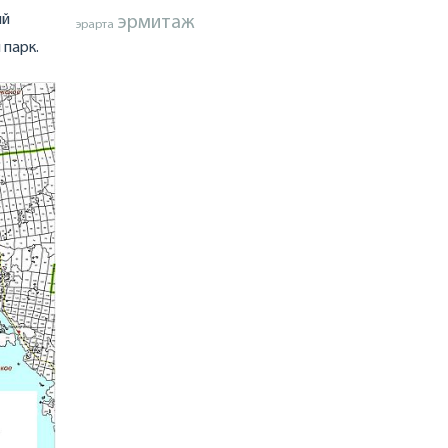
ий
эрмитаж
эрарта
 парк.