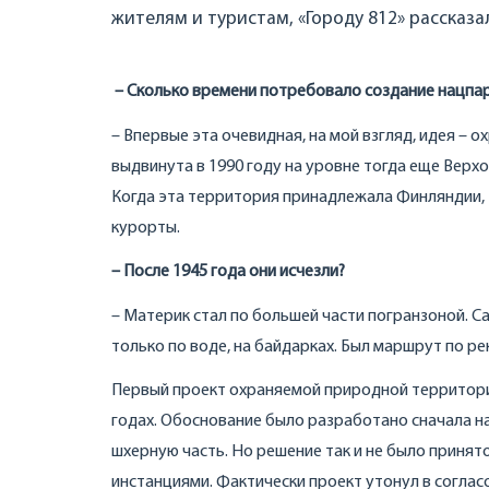
жителям и туристам, «Городу 812» рассказа
– Сколько времени потребовало создание нацпа
– Впервые эта очевидная, на мой взгляд, идея – 
выдвинута в 1990 году на уровне тогда еще Верх
Когда эта территория принадлежала Финляндии, 
курорты.
– После 1945 года они исчезли?
– Материк стал по большей части погранзоной. С
только по воде, на байдарках. Был маршрут по ре
Первый проект охраняемой природной территори
годах. Обоснование было разработано сначала на 
шхерную часть. Но решение так и не было принято
инстанциями. Фактически проект утонул в согласо