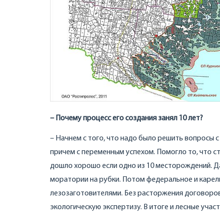
– Почему процесс его создания занял 10 лет?
– Начнем с того, что надо было решить вопросы 
причем с переменным успехом. Помогло то, что с
дошло хорошо если одно из 10 месторождений. Да
моратории на рубки. Потом федеральное и карель
лезозаготовителями. Без расторжения договоров
экологическую экспертизу. В итоге и лесные учас