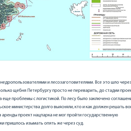
с недропользователями и лесозаготовителями. Все это шло через
только щебня Петербургу просто не переварить, до стадии прое
 еще проблемы с логистикой. По лесу было заключено соглашен
ское министерства долго выясняли, кто и как должен решать во
 аренды проект нацпарка не мог пройти государственную
тки пришлось изымать опять же через суд.