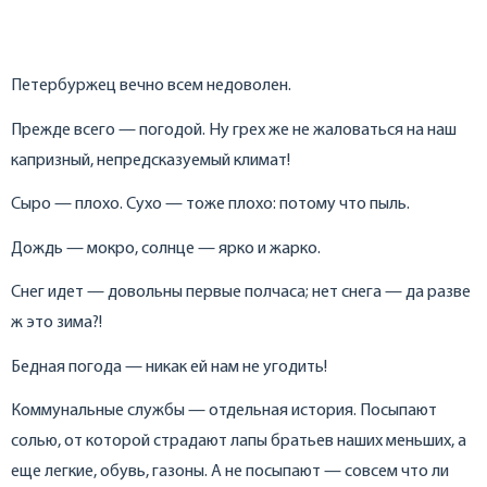
Петербуржец вечно всем недоволен.
Прежде всего — погодой. Ну грех же не жаловаться на наш
капризный, непредсказуемый климат!
Сыро — плохо. Сухо — тоже плохо: потому что пыль.
Дождь — мокро, солнце — ярко и жарко.
Снег идет — довольны первые полчаса; нет снега — да разве
ж это зима?!
Бедная погода — никак ей нам не угодить!
Коммунальные службы — отдельная история. Посыпают
солью, от которой страдают лапы братьев наших меньших, а
еще легкие, обувь, газоны. А не посыпают — совсем что ли