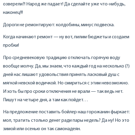
озверели?! Народ же падает! Да сделайте уже что‑нибудь,
наконец!!!
Дороги не ремонтируют: колдобины, минус подвеска.
Когда начинают ремонт — ну вот, пилим бюджеты и создаем
пробки!
Про средневековую традицию отключать горячую воду
вообще молчу. Да, мы знаем, что каждый год на несколько (?)
дней нас лишают удовольствия принять ласковый душ с
мягкой невской водичкой. Но смириться с этим невозможно.
И хоть бы про сроки отключения не врали — так ведь нет.
Пишут на четыре дня, а там как пойдет…
На предложение поставить бойлер наш горожанин фыркает:
мол, тратить столько денег ради пары недель? Да ну! Но это
зимой или осенью он так самонадеян.