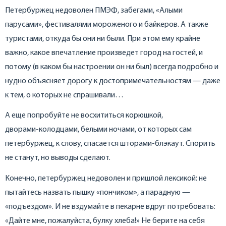
Петербуржец недоволен ПМЭФ, забегами, «Алыми
парусами», фестивалями мороженого и байкеров. А также
туристами, откуда бы они ни были. При этом ему крайне
важно, какое впечатление произведет город на гостей, и
потому (в каком бы настроении он ни был) всегда подробно и
нудно объясняет дорогу к достопримечательностям — даже
к тем, о которых не спрашивали…
А еще попробуйте не восхититься корюшкой,
дворами‑колодцами, белыми ночами, от которых сам
петербуржец, к слову, спасается шторами‑блэкаут. Спорить
не станут, но выводы сделают.
Конечно, петербуржец недоволен и пришлой лексикой: не
пытайтесь назвать пышку «пончиком», а парадную —
«подъездом». И не вздумайте в пекарне вдруг потребовать:
«Дайте мне, пожалуйста, булку хлеба!» Не берите на себя