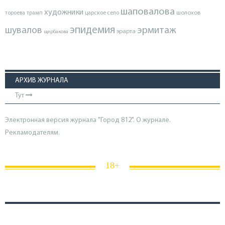
шаповалова
художники
тороева
трамп
царское село
шолохов
эпидемия
шувалов
эрмитаж
эрарта
щербакова
АРХИВ ЖУРНАЛА
Тут
Электронная версия журнала "Город 812". О журнале.
Рекламодателям.
18+