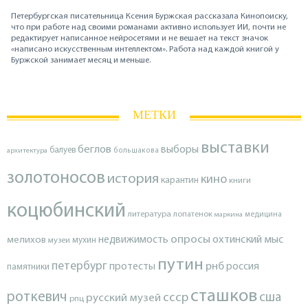
Петербургская писательница Ксения Буржская рассказала Кинопоиску,
что при работе над своими романами активно использует ИИ, почти не
редактирует написанное нейросетями и не вешает на текст значок
«написано искусственным интеллектом». Работа над каждой книгой у
Буржской занимает месяц и меньше.
МЕТКИ
выставки
беглов
выборы
балуев
архитектура
большакова
золотоносов
история
кино
карантин
книги
коцюбинский
литература
лопатенок
маркина
медицина
опросы
недвижимость
охтинский мыс
мелихов
мухин
музеи
путин
петербург
протесты
рнб
россия
памятники
сташков
роткевич
ссср
сша
русский музей
рпц