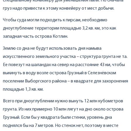
специальному конвейеру для уменьшения пыли. Но сначала
груз надо привести к этому конвейеру от мест добычи.
Чтобы суда могли подходить к пирсам, необходимо
дноуглубление территории площадью 3,2 кв. км, это как
западная часть острова Котлин.
Землю со дна не будут использовать дня намыва
искусственного земельного участка – структура грунта не та.
Ее повезут на шаландах на север на расстояние 43 км, чтобы
выкинуть в воду возле острова Грузный в Селезнёвском
поселении Выборгского района – в квадрате для захоронения
площадью 1,3 кв. км.
Всего при дноуглублении нужно вынуть 12 млн кубометров
грунта. Из них примерно 10 млн лягут на дно около острова
Грузный. Если бы у квадрата были стенки, уровень дна
поднялся бы на 7 метров. Но стенок нет, поэтому в месте