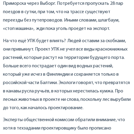
Приморска через Выборг. Потребуется пропускать 28 пар
поездов в сутки, при том, что на трассе существуют
переезды без путепроводов. Иными словами, шлагбаум,
«стоп машина», жди пока уголь проедет на экспорт.
На что ещё УПК будет влиять? Людей оставим за скобками,
они привыкнут. Проект УПК не учел все виды краснокнижных
растений, которые растут на территории будущего порта.
Больше всего пострадает один вид водных растений,
который уже исчез в Финляндии и сохраняется только в
российской части Балтики. Экологи говорят, что превратятся
в канавы русла ручьёв, в которых нерестилась кумжа. Про
лесных животных в проекте ни слова, поскольку лес вырубили
до того, как началось проектирование.
Эксперты общественной комиссии обратили внимание, что
хотя в техзадании проектировщику было прописано