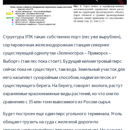
Структура УПК такая: собственно порт (лес уже вырублен),
сортировочная железнодорожная станция севернее
существующей однопутки «Зеленогорск – Приморск –
Выборг» (там лес пока стоит). Будущий километровый пирс
сейчас пока не существует, там вода. Земельный участок для
него насыплют сухоройным способом, надвигая песок от
существующего берега. На берегу, говорят экологи, растут
охраняемые краснокнижные виды растений, но что они по
сравнению с 35 млн тонн вывозимого из России сырья.
Будет построен еще один пирс угольного терминала. Уголь
обещают грузить на суда с железной дороги по