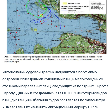
Интенсивный судовой трафик направится в порт мимо
островов с гнездовыми колониями птиц и мелоководий со
стоянками перелетных птиц, следующих из полярных широт в
Европу. Для них и создавалась эта ООПТ. У некоторых видов
птиц дистанция избегания судов составляет полкилометра.
УПК заставит их изменить миграционный маршрут. Если