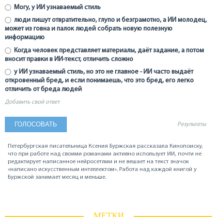
Могу, у ИИ узнаваемый стиль
люди пишут отвратительно, глупо и безграмотно, а ИИ молодец,
может из говна и палок людей собрать новую полезную
информацию
Когда человек представляет материалы, даёт задание, а потом
вносит правки в ИИ-текст, отличить сложно
у ИИ узнаваемый стиль, но это не главное - ИИ часто выдаёт
откровенный бред, и если понимаешь, что это бред, его легко
отличить от бреда людей
Добавить свой ответ
Результаты
Петербургская писательница Ксения Буржская рассказала Кинопоиску,
что при работе над своими романами активно использует ИИ, почти не
редактирует написанное нейросетями и не вешает на текст значок
«написано искусственным интеллектом». Работа над каждой книгой у
Буржской занимает месяц и меньше.
МЕТКИ