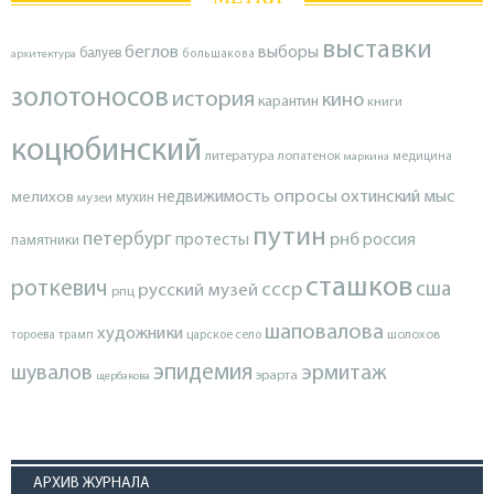
выставки
беглов
выборы
балуев
архитектура
большакова
золотоносов
история
кино
карантин
книги
коцюбинский
литература
лопатенок
маркина
медицина
опросы
недвижимость
охтинский мыс
мелихов
мухин
музеи
путин
петербург
протесты
рнб
россия
памятники
сташков
роткевич
ссср
сша
русский музей
рпц
шаповалова
художники
тороева
трамп
царское село
шолохов
эпидемия
шувалов
эрмитаж
эрарта
щербакова
АРХИВ ЖУРНАЛА