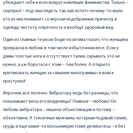
убеждают себя и всех вокруг новейшие феминистки. Только –
сюрприз! – под «выглядеть так, как хотят» почему-то мало
кто из них понимает со вкусом подобранные прическу и
одежду, чистоту, опрятность и вообще здоровый вид.
Один из главных тезисов боди-позитива гласит, что женщина
прекрасна в любом, в том числе избыточном весе. Если у
дамы толстые ноги и отсутствует талия, скрывать это не
нужно, а уж бороться с этим – тем более. А открыто
критиковать женщин за «лишние килограммы» и вовсе
преступно!
Впрочем, всё логично. Вибратору ведь без разницы, что
показывают весы его владелицы? Главное – любовь! Но
любовь вибратора – лишена объективации и потому –
объективна. А токсичные мужчины, которым подавай талию,
грудь и ещё какие-то консьюмеристские деликатесы – и без