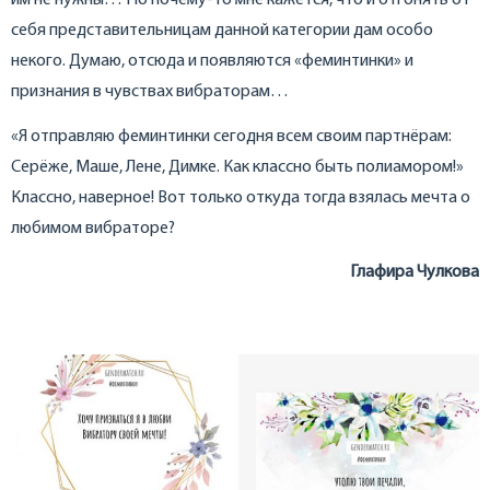
им не нужны… Но почему-то мне кажется, что и отгонять от
себя представительницам данной категории дам особо
некого. Думаю, отсюда и появляются «феминтинки» и
признания в чувствах вибраторам…
«Я отправляю феминтинки сегодня всем своим партнёрам:
Серёже, Маше, Лене, Димке. Как классно быть полиамором!»
Классно, наверное! Вот только откуда тогда взялась мечта о
любимом вибраторе?
Глафира Чулкова