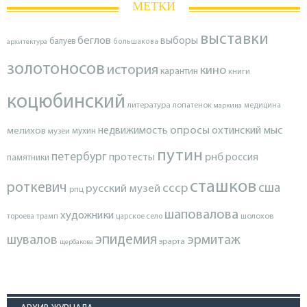
МЕТКИ
выставки
беглов
выборы
балуев
архитектура
большакова
золотоносов
история
кино
карантин
книги
коцюбинский
литература
лопатенок
маркина
медицина
опросы
недвижимость
охтинский мыс
мелихов
мухин
музеи
путин
петербург
протесты
рнб
россия
памятники
сташков
роткевич
ссср
сша
русский музей
рпц
шаповалова
художники
тороева
трамп
царское село
шолохов
эпидемия
шувалов
эрмитаж
эрарта
щербакова