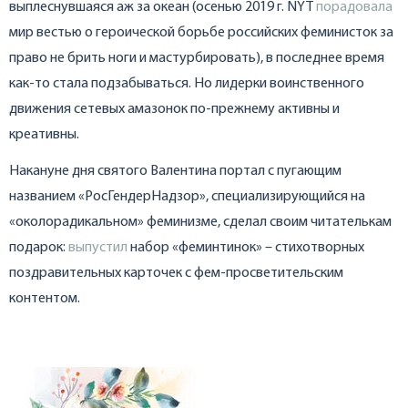
выплеснувшаяся аж за океан (осенью 2019 г. NYT
порадовала
мир вестью о героической борьбе российских феминисток за
право не брить ноги и мастурбировать), в последнее время
как-то стала подзабываться. Но лидерки воинственного
движения сетевых амазонок по-прежнему активны и
креативны.
Накануне дня святого Валентина портал с пугающим
названием «РосГендерНадзор», специализирующийся на
«околорадикальном» феминизме, сделал своим читателькам
подарок:
выпустил
набор «феминтинок» – стихотворных
поздравительных карточек с фем-просветительским
контентом.