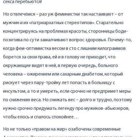
секса перебьются!
Но отвлечёмся – раз уж феминистки так настаивают – от
мужчин и их «патриархатных стереотипов». Старательно
концентрируясь на проблемах красоты, сторонницы боди-
позитива по сути замалчивают вопрос здоровья. Почему-то,
когда фем-оптимистка весом в сто с лишним килограммов
борется за свои права, ей и в голову не приходит, что
окружающие видят в ней, в первую очередь, больного
человека – ожирением или сахарным диабетом, который
рискует через пару-тройку лет попасть в больницу с
инсультом, а то и умереть, если срочно не предпримет меры
по снижению веса. Но снижать вес – долго и трудно, поэтому
нужно срочно придумать легенду про мужиков-абьюзеров,
чтобы елось и спалось спокойнее…
Но не только «правом на жир» озабочены современные