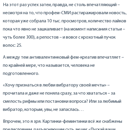
На этот раз успех затеи, правда, не столь впечатляющий –
несмотря на то, что профем-СМИ растиражировали новость,
которая уже собрала 10 тыс. просмотров, количество лайков
пока что явно не зашкаливает (на момент написания статьи –
чуть более 300), а репостов – и вовсе с крохотный пучок
волос: 25.
А между тем антивалентинковый фем-креатив впечатляет –
по крайней мере, что называется, человека не
подготовленного.
«Хочу признаться в любви вибратору своей мечты» –
прочитала и даже не поняла сразу, за что хвататься – за
смелость рифмы или постановки вопроса? Или за любимый
вибратор, которым, увы, не запаслась…
Впрочем, это я зря. Картинки-феминтинки всё же снабжены
предисловием, разъясняющим суть акции: «Пускай ваши