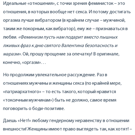
Идеальные «отношения», с точки зрения феминисток – это
отношения, в которых вообще нет секса. И потому достигать
оргазма лучше вибратором (в крайнем случае – мужчиной,
таким же покорным, как вибратор), ему же – признаваться в
любви.
«Феминизм пусть нам подарит вместо пышных
лживых фраз к дню святого Валентина безопасность и
маразм»
. Ой, прошу прощение за опечатку! В оригинале,
конечно, «оргазм»…
Но продолжим увлекательное рассуждение. Раз в
отношениях мужчины и женщины секса (по крайней мере,
«патриархатного» – то есть такого, который нравится
«токсичным мужчинам») быть не должно, самое время
поговорить о боди-позитиве.
Даешь «Нет!» любому гендерному неравенству в отношении
внешности! Женщины имеют право выглядеть так, как хотят! –