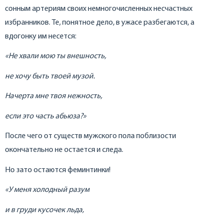
сонным артериям своих немногочисленных несчастных
избранников. Те, понятное дело, в ужасе разбегаются, а
вдогонку им несется:
«Не хвали мою ты внешность,
не хочу быть твоей музой.
Начерта мне твоя нежность,
если это часть абьюза?»
После чего от существ мужского пола поблизости
окончательно не остается и следа.
Но зато остаются феминтинки!
«У меня холодный разум
и в груди кусочек льда,