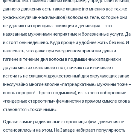
феминистки. Помимо лишних килограмм, у представительниц
данного движения есть также лишние (по мнению всё тех же
ужасных мужчин-насильников) волосы на теле, которые они
не удаляют из принципа: эпиляция и депиляция – это
навязанные мужчинами неприятные и болезненные услуги. Да
и стоят они недешево. Куда проще и удобнее жить без них. И
наплевать, что даже при ежедневном принятии душа и
гигиене в течение дня волосы в подмышечных впадинах и
других местах скапливают пот, пачкаются и начинают
источать не слишком дружественный для окружающих запах
(неслучайно многие вполне «патриархатные» мужчины тоже –
вновь сюрприз! – бреют подмышки), из-за чего поборовшие
«гендерные стереотипы» феминистки в прямом смысле слова
становятся «токсичными».
Однако самые радикальные сторонницы фем-движения не
остановились и на этом. На Западе набирает популярность