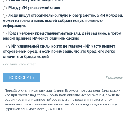
Уже не могу – все пишут плохо
Могу, у ИИ узнаваемый стиль
люди пишут отвратительно, глупо и безграмотно, а ИИ молодец,
может из говна и палок людей собрать новую полезную
информацию
Когда человек представляет материалы, даёт задание, а потом
вносит правки в ИИ-текст, отличить сложно
у ИИ узнаваемый стиль, но это не главное - ИИ часто выдаёт
откровенный бред, и если понимаешь, что это бред, его легко
отличить от бреда людей
Добавить свой ответ
Результаты
Петербургская писательница Ксения Буржская рассказала Кинопоиску,
что при работе над своими романами активно использует ИИ, почти не
редактирует написанное нейросетями и не вешает на текст значок
«написано искусственным интеллектом». Работа над каждой книгой у
Буржской занимает месяц и меньше.