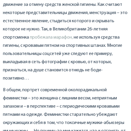
движение за отмену средств женской гигиены. Как считают
некоторые представительницы движения, менструация – это
естественное явление, стыдиться которого и скрывать
которое не нужно. Так, в Великобритании 26-летняя
спортсменка
пробежала марафон,
не используя средства
гигиены, с кровавым пятном на спортивных штанах. Многие
пользовательницы соцсетей уже следуют ее примеру,
выкладывая в сеть фотографии с кровью, от которых,
признаться, на душе становится отнюдь не боди-
позитивно…
В общем, портрет современной околорадикальной
феминистки – это женщина с лишним весом, неприятным
запахом и – в перспективе – с периодическими кровавыми
пятнами на одежде. Феминистки старательно убеждают
окружающих и себя в том, что токсичные мужики-абьюзеры