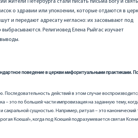
сии жители Петербурга стали писать письма Богу и свят
писок о здравии или упокоении, которые отдаются в цер
ишут и передают адресату негласно: их засовывают под
о выбрасываются. Религиовед Елена Рыйгас изучает
 выводы.
тандартное поведение в церкви мифоритуальными практиками. П
ию. Последовательность действий в этом случае воспроизводитс
ка – это по большей части импровизация на заданную тему, когд
и сакральной сущностью. Например, ритуал – это канонический 
орогая Ксюша!», когда под Ксюшей подразумевается святая Ксен