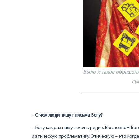
Было и такое обращен
су
–
О чем люди пишут письма Богу?
– Богу как раз пишут очень редко. В основном Б
и этическую проблематику. Этическую – это когд