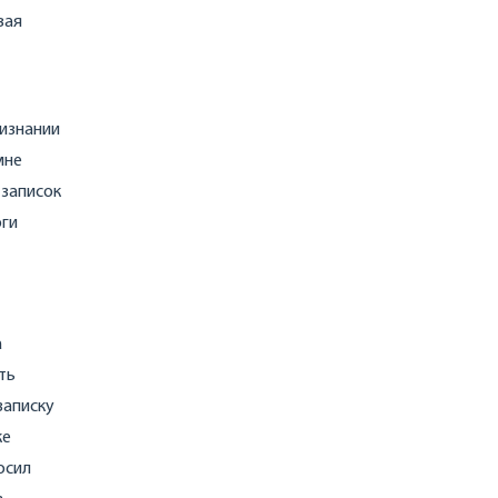
вая
ризнании
мне
 записок
оги
а
ть
записку
ке
осил