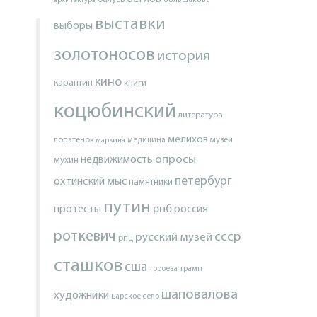
архитектура
большакова
выставки
выборы
золотоносов
история
кино
карантин
книги
коцюбинский
литература
мелихов
лопатенок
музеи
маркина
медицина
опросы
недвижимость
мухин
петербург
охтинский мыс
памятники
путин
протесты
рнб
россия
роткевич
ссср
русский музей
рпц
сташков
сша
тороева
трамп
шаповалова
художники
царское село