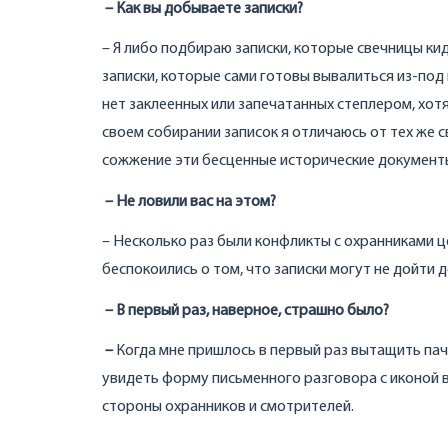
–
Как вы добываете записки?
– Я либо подбираю записки, которые свечницы ки
записки, которые сами готовы вывалиться из-под
нет заклеенных или запечатанных степлером, хотя
своем собирании записок я отличаюсь от тех же с
сожжение эти бесценные исторические документ
–
Не ловили вас на этом?
– Несколько раз были конфликты с охранниками ц
беспокоились о том, что записки могут не дойти д
–
В первый раз, наверное, страшно было?
–
Когда мне пришлось в первый раз вытащить пачк
увидеть форму письменного разговора с иконой в
стороны охранников и смотрителей.