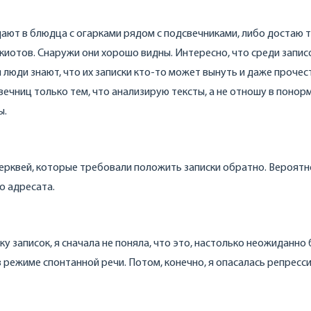
дают в блюдца с огарками рядом с подсвечниками, либо достаю 
 киотов. Снаружи они хорошо видны. Интересно, что среди запис
 люди знают, что их записки кто-то может вынуть и даже прочест
вечниц только тем, что анализирую тексты, а не отношу в понор
ы.
ерквей, которые требовали положить записки обратно. Вероятн
о адресата.
у записок, я сначала не поняла, что это, настолько неожиданно
 режиме спонтанной речи. Потом, конечно, я опасалась репресси