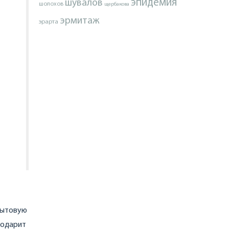
эпидемия
шувалов
шолохов
щербакова
эрмитаж
эрарта
 бытовую
годарит