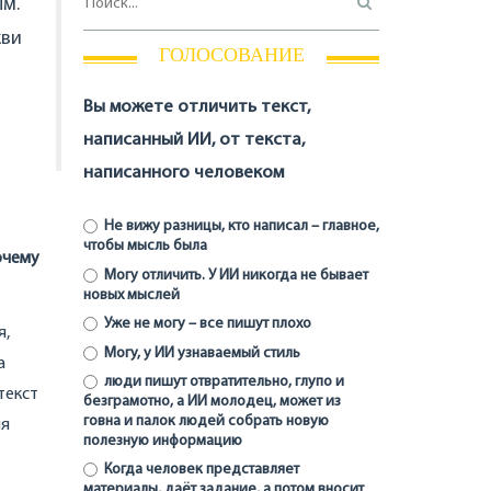
ым.
кви
ГОЛОСОВАНИЕ
Вы можете отличить текст,
написанный ИИ, от текста,
написанного человеком
Не вижу разницы, кто написал – главное,
чтобы мысль была
очему
Могу отличить. У ИИ никогда не бывает
новых мыслей
Уже не могу – все пишут плохо
я,
Могу, у ИИ узнаваемый стиль
а
люди пишут отвратительно, глупо и
текст
безграмотно, а ИИ молодец, может из
говна и палок людей собрать новую
ия
полезную информацию
Когда человек представляет
материалы, даёт задание, а потом вносит