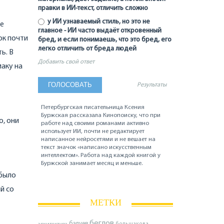
правки в ИИ-текст, отличить сложно
у ИИ узнаваемый стиль, но это не
те
главное - ИИ часто выдаёт откровенный
ок почти
бред, и если понимаешь, что это бред, его
легко отличить от бреда людей
ь. В
Добавить свой ответ
маку на
Результаты
Петербургская писательница Ксения
Буржская рассказала Кинопоиску, что при
о, они
работе над своими романами активно
использует ИИ, почти не редактирует
написанное нейросетями и не вешает на
текст значок «написано искусственным
интеллектом». Работа над каждой книгой у
Буржской занимает месяц и меньше.
 было
й со
МЕТКИ
беглов
балуев