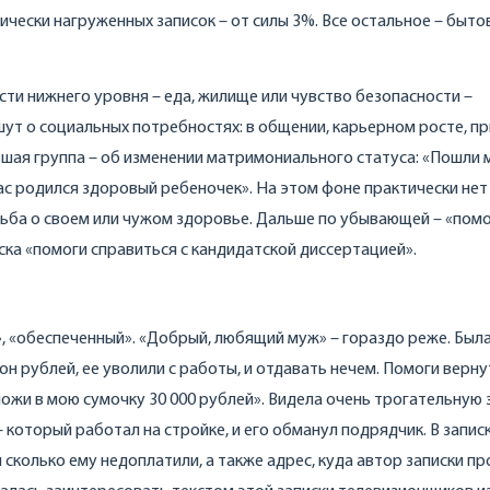
тически нагруженных записок – от силы 3%. Все остальное – быто
ти нижнего уровня – еда, жилище или чувство безопасности –
шут о социальных потребностях: в общении, карьерном росте, п
ьшая группа – об изменении матримониального статуса: «Пошли 
ас родился здоровый ребеночек». На этом фоне практически нет
сьба о своем или чужом здоровье. Дальше по убывающей – «пом
ска «помоги справиться с кандидатской диссертацией».
», «обеспеченный». «Добрый, любящий муж» – гораздо реже. Был
ион рублей, ее уволили с работы, и отдавать нечем. Помоги верну
ожи в мою сумочку 30 000 рублей». Видела очень трогательную 
 который работал на стройке, и его обманул подрядчик. В запис
 сколько ему недоплатили, а также адрес, куда автор записки пр