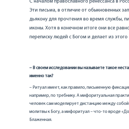
C началом православного ренессанса в Рос
Эти письма, в отличие от обыкновенных за
дьякону для прочтения во время службы, п
иконы. Хотя в конечном итоге они все равн
переписку людей с Богом и делает из этого
–
В своем исследовании вы называете такое нес
именно так?
– Ритуал имеет, как правило, письменную фиксац
например, по требнику. А мифоритуальная практи
человек сам моделирует дистанцию между собой 
молитвы к Богу, а мифоритуал – что-то вроде «Д
Блаженная.