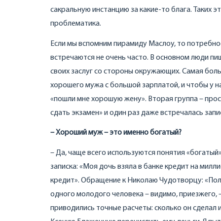
сакральную инстанцию за какие-то блага. Таких э
проблематика.
Если мы вспомним пирамиду Маслоу, то потребнос
встречаются не очень часто. В основном люди пи
своих заслуг со стороны окружающих. Самая бол
хорошего мужа с большой зарплатой, и чтобы у н
«пошли мне хорошую жену». Вторая группа – про
сдать экзамен» и один раз даже встречалась запи
–
Хороший муж – это именно богатый?
– Да, чаще всего используются понятия «богатый
записка: «Моя дочь взяла в банке кредит на милл
кредит». Обращение к Николаю Чудотворцу: «Пол
одного молодого человека – видимо, приезжего, –
приводились точные расчеты: сколько он сделал и