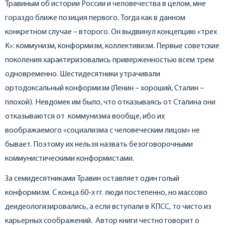
Травиным об истории России и человечества в целом, мне
гораздо ближе позиция первого. Тогда как в данном
конкретном случае – второго. Он выдвинул концепцию «трех
К»: коммунизм, конформизм, коллективизм. Первые советские
поколения характеризовались приверженностью всем трем
одновременно. Шестидесятники утрачивали
ортодоксальный конформизм (Ленин – хороший, Сталин –
плохой). Невдомек им было, что отказываясь от Сталина они
отказываются от коммунизма вообще, ибо их
воображаемого «социализма с человеческим лицом» не
бывает. Поэтому их нельзя назвать безоговорочными
коммунистическими конформистами.
За семидесятниками Травин оставляет один голый
конформизм. С конца 60-х гг. люди постепенно, но массово
деидеологизировались, а если вступали в КПСС, то чисто из
карьерных соображений. Автор книги честно говорит о