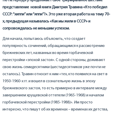
По Петербургу продолжает свое триумфальное шествие
представление новой книги Дмитрия Травина «Кто победил
СССР: “хиппи” или “яппи”?». Это уже вторая работа на тему 70-
х, предыдущая называлась «Как мы жили в СССР» и
сопровождалась не меньшим успехом.
Для начала, попытаюсь объяснить, что создает
популярность сочинений, обращающимся к рассмотрению
брежневских лет, названных во время горбачевской
перестройки «эпохой застоя». С одной стороны, доживают
свою жизнь семидесятники (шестидесятников уже почти не
осталось). Травин относит к ним «тех, кто появился на свет в
1950-1960-х гг. и вошел в сознательную жизнь в эпоху
брежневского застоя, то есть примерно в интервале между
завершением хрущевской оттепели (1965-1968) и началом
горбачевской перестройки (1985-1988)». Им просто
интересно, что пишут об их временах – временах их детства,