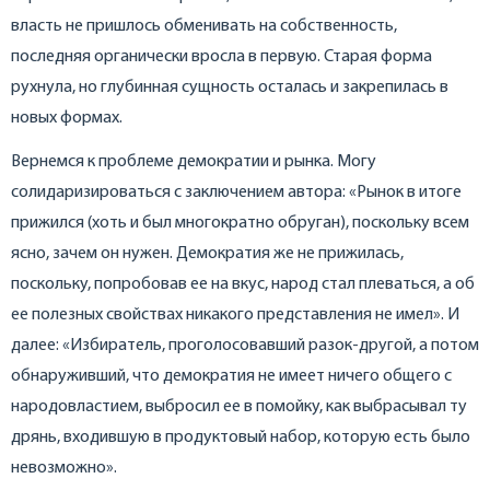
власть не пришлось обменивать на собственность,
последняя органически вросла в первую. Старая форма
рухнула, но глубинная сущность осталась и закрепилась в
новых формах.
Вернемся к проблеме демократии и рынка. Могу
солидаризироваться с заключением автора: «Рынок в итоге
прижился (хоть и был многократно обруган), поскольку всем
ясно, зачем он нужен. Демократия же не прижилась,
поскольку, попробовав ее на вкус, народ стал плеваться, а об
ее полезных свойствах никакого представления не имел». И
далее: «Избиратель, проголосовавший разок-другой, а потом
обнаруживший, что демократия не имеет ничего общего с
народовластием, выбросил ее в помойку, как выбрасывал ту
дрянь, входившую в продуктовый набор, которую есть было
невозможно».