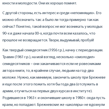
юности и молодости. Они их хорошо помнят.
С другой стороны, есть интерес и среди «непомнящих». Его
можно обозначить так: а было ли тогда примерно так как
сейчас? Понятно, такой вопрос не мог возникать у молодых
90-х и даже начала 00-х, когда почти всем казалось, что
прошлое не возвращается. Твори, выдумывай, пробуй!
Как твердый семидесятник (1956 г.р.), начну с периодизации.
Травин (1961 г.р.), на мой взгляд, несколько «омолодил»
семидесятников – они заканчиваются если не ровесниками
автора книги, то, в крайнем случае, людьми на год-два
моложе. Нужно, как минимум, закончить школу при Брежневе
и еще после этого пожить хотя бы года два (отслужить в
армии, отучиться на первых двух курсах в институте).
Родившиеся в 1963 г. и окончившие школу в 1980 г. сюда пусть
краем, но попадают. Брежневские же «школяры» не вдохнули