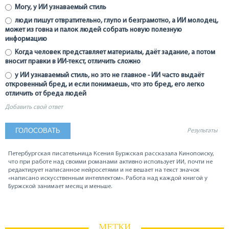
Могу, у ИИ узнаваемый стиль
люди пишут отвратительно, глупо и безграмотно, а ИИ молодец,
может из говна и палок людей собрать новую полезную
информацию
Когда человек представляет материалы, даёт задание, а потом
вносит правки в ИИ-текст, отличить сложно
у ИИ узнаваемый стиль, но это не главное - ИИ часто выдаёт
откровенный бред, и если понимаешь, что это бред, его легко
отличить от бреда людей
Добавить свой ответ
Результаты
Петербургская писательница Ксения Буржская рассказала Кинопоиску,
что при работе над своими романами активно использует ИИ, почти не
редактирует написанное нейросетями и не вешает на текст значок
«написано искусственным интеллектом». Работа над каждой книгой у
Буржской занимает месяц и меньше.
МЕТКИ