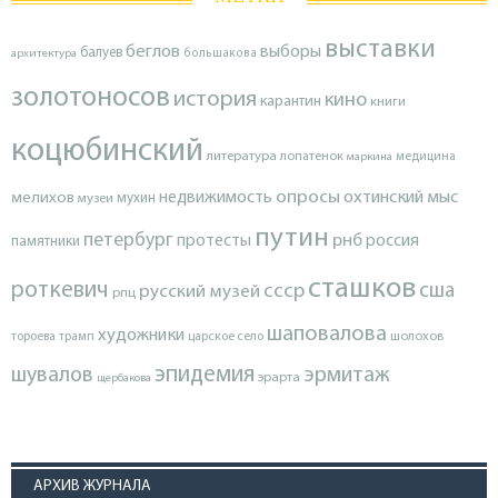
выставки
беглов
выборы
балуев
архитектура
большакова
золотоносов
история
кино
карантин
книги
коцюбинский
литература
лопатенок
маркина
медицина
опросы
недвижимость
охтинский мыс
мелихов
мухин
музеи
путин
петербург
протесты
рнб
россия
памятники
сташков
роткевич
ссср
сша
русский музей
рпц
шаповалова
художники
тороева
трамп
царское село
шолохов
эпидемия
шувалов
эрмитаж
эрарта
щербакова
АРХИВ ЖУРНАЛА