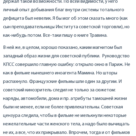
держал такой возможности. По всей видимости, у него
личный опыт добывания благ внутри системы тотального
дефицита был невелик. Я бы мог об этом сказать много (как
сын преподавательницы Института советской торговли), но
как-нибудь потом. Все-таки пишу о книге Травина.
В ней же, в целом, хорошо показано, каким магнитом был
западный образ жизни для советской публики. Руководство
КПСС совершило главную ошибку: открыло окно в Париж. Не
как в фильме нынешнего иноагента Мамина. Но шторы
распахнуло. Французские фильмы шли один за другим. И
советский кинозритель следил не только за сюжетом:
наряды, автомобили, дома и пр. атрибуты тамошней жизни
были не менее, если не более привлекательны. Советская
цензура следила, чтобы в фильме не мелькнули некоторые
нежелательные части женского тела, а надо было вычищать
не их, а все, что их прикрывало. Впрочем, тогда и от фильмов