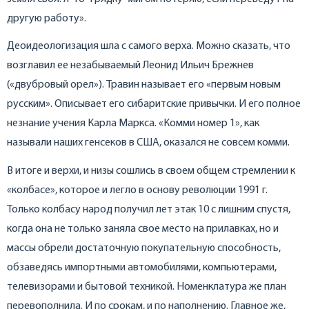
другую работу».
Деоидеологизация шла с самого верха. Можно сказать, что
возглавил ее незабываемый Леонид Ильич Брежнев
(«двубровый орел»). Травин называет его «первым новым
русским». Описывает его сибаритские привычки. И его полное
незнание учения Карла Маркса. «Комми номер 1», как
называли наших генсеков в США, оказался не совсем комми.
В итоге и верхи, и низы сошлись в своем общем стремлении к
«колбасе», которое и легло в основу революции 1991 г.
Только колбасу народ получил лет этак 10 с лишним спустя,
когда она не только заняла свое место на прилавках, но и
массы обрели достаточную покупательную способность,
обзаведясь импортными автомобилями, компьютерами,
телевизорами и бытовой техникой. Номенклатура же план
перевополнила. И по срокам, и по наполнению. Главное же,