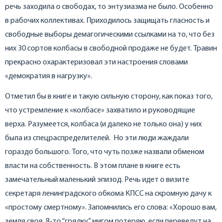
речь заходила о свободах, то энтузиазма не было. Особенно
в рабочих коллективах. Приходилось защищать гласность и
свободные выборы демагогическими ссылками на то, что без
них 30 сортов колбасы в свободной продаже не будет. Травин
прекрасно охарактеризовал эти настроения словами
«демократия в нагрузку».
Отметил бы в книге и такую сильную сторону, как показ того,
что устремление к «колбасе» захватило и руководящие
верха. Разумеется, колбаса (и далеко не только она) у них
была из спецраспределителей. Но эти люди жаждали
гораздо большого. Того, что чуть позже назвали обменом
власти на собственность. В этом плане в книге есть
замечательный маленький эпизод. Речь идет о визите
секретаря ленинградского обкома КПСС на скромную дачу к
«простому смертному». Запомнились его слова: «Хорошо вам,
земля своя. Я-то “грядку” мигом потеряю, если переведут на