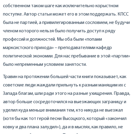
собственном таком шаге как исключительно корыстном
поступке. Автор статьи может его в этом поддержать. КПСС
была не партией, а привилегированным сословием, не будучи
членом которого нельзя было получить доступ к ряду
профессий и должностей. Мы оба были «попами
марксистского прихода» – преподавателями кафедр
политической экономии. Для нас пребывание в этой «партии»
было непременным условием занятости.
Травин на протяжении большей части книги показывает, как
советские люди жаждали прильнуть к разным манящим их с
Запада благам, шли ради этого на разные ухищрения. Правда,
автор больше сосредоточился на выезжающих заграницу и
уделил куда меньше внимания тем, кто никуда не выезжал
(хотя бы как тот герой песни Высоцкого, который «закончил
ковку и два плана залудил»), да и в мыслях, как правило, не