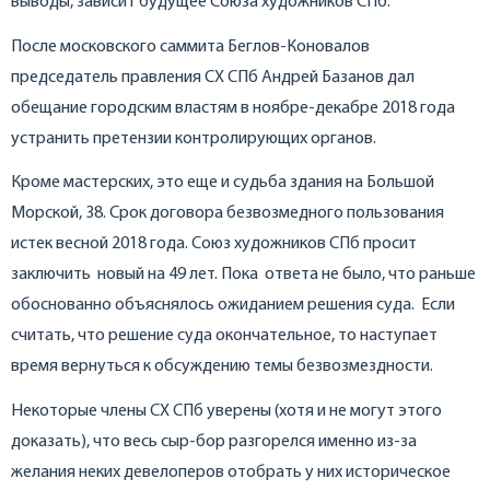
выводы, зависит будущее Союза художников СПб.
После московского саммита Беглов-Коновалов
председатель правления СХ СПб Андрей Базанов дал
обещание городским властям в ноябре-декабре 2018 года
устранить претензии контролирующих органов.
Кроме мастерских, это еще и судьба здания на Большой
Морской, 38. Срок договора безвозмедного пользования
истек весной 2018 года. Союз художников СПб просит
заключить новый на 49 лет. Пока ответа не было, что раньше
обоснованно объяснялось ожиданием решения суда. Если
считать, что решение суда окончательное, то наступает
время вернуться к обсуждению темы безвозмездности.
Некоторые члены СХ СПб уверены (хотя и не могут этого
доказать), что весь сыр-бор разгорелся именно из-за
желания неких девелоперов отобрать у них историческое