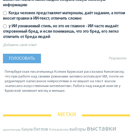
информацию
Когда человек представляет материалы, даёт задание, а потом
вносит правки в ИИ-текст, отличить сложно
у ИИ узнаваемый стиль, но это не главное - ИИ часто выдаёт
откровенный бред, и если понимаешь, что это бред, его легко
отличить от бреда людей
Добавить свой ответ
Результаты
Петербургская писательница Ксения Буржская рассказала Кинопоиску,
что при работе над своими романами активно использует ИИ, почти не
редактирует написанное нейросетями и не вешает на текст значок
«написано искусственным интеллектом». Работа над каждой книгой у
Буржской занимает месяц и меньше.
МЕТКИ
выставки
беглов
выборы
балуев
архитектура
большакова