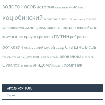
золотоносов
история
кино
карантин
книги
коцюбинский
литература
лопатенок
маркина
медицина
опросы
недвижимость
охтинский мыс
мелихов
мухин
музеи
путин
петербург
протесты
рнб
россия
памятники
сташков
роткевич
ссср
сша
русский музей
рпц
шаповалова
художники
тороева
трамп
царское село
шолохов
эпидемия
шувалов
эрмитаж
эрарта
щербакова
АРХИВ ЖУРНАЛА
Тут