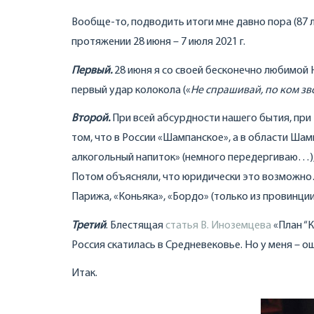
Вообще-то, подводить итоги мне давно пора (87 ле
протяжении 28 июня – 7 июля 2021 г.
Первый.
28 июня я со своей бесконечно любимой 
первый удар колокола («
Не спрашивай, по ком зв
Второй.
При всей абсурдности нашего бытия, при т
том, что в России «Шампанское», а в области Шамп
алкогольный напиток» (немного передергиваю…), 
Потом объясняли, что юридически это возможно…
Парижа, «Коньяка», «Бордо» (только из провинции
Третий
. Блестящая
статья В. Иноземцева
«План “К
Россия скатилась в Средневековье. Но у меня – о
Итак.