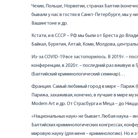
Чехии, Польше, Норвегии, странах Балтии (конечн
бывали у нас в гостях в Санкт-Петербурге, мы у ни
Вашингтоне и др.
Кстати, и в СССР – РФ мы были от Бреста до Влад
Байкал, Бурятия, Алтай, Коми, Молдова, централ
Из-за COVID-19 все застопорилось. В 2019 г. – п
конференции, в 2020 г. – последний раз вживую в Г
(Балтийский криминологический семинар)…
Франция. Самый любимый город в мире – Париж (бы
Парижа, захаживая, конечно, в лучшие в мире муз
Modern Art и др. От Страсбурга и Меца – до Ницц
«Национальных наук» не бывает. Любая наука – ин
Балтийских криминологических конгрессах, конф
мировую науку (для меня – криминологию). Но и 