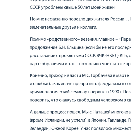
СССР угроблены свыше 50 лет моей жизни!
Но мне несказанно повезло для жителя России… П
замечательные друзья и коллеги.
Помимо «родственного» везения, главное – «Перес
продолжение Б.Н. Ельцина (если бы не его после
расставание с проклятыми СССР, ВЧК-НКВД-КГБ, «
партсобраниями и т. п. – позволило мне в итоге 
Конечно, приход к власти М.С. Горбачева в марте 
и ошибки (а как иначе превратить феодализм в с
криминологический семинар впервые в 1990 г. Пок
поверить, что окажусь свободным человеком в св
А дальше процесс пошел. Мы с Наташей многокра
(кроме Исландии, не успели), в Японии, Таиланде, 
Зеландии, Южной Корее. У нас появилось множест