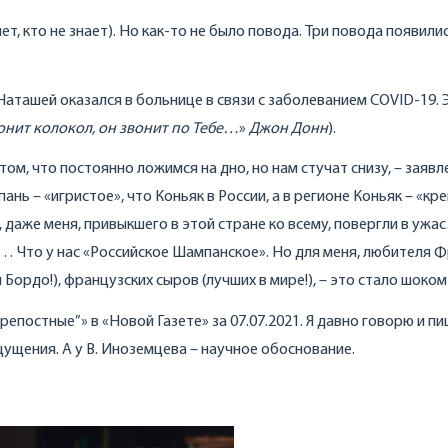
т, кто не знает). Но как-то не было повода. Три повода появили
Наташей оказался в больнице в связи с заболеванием COVID-19. 
онит колокол, он звонит по Тебе…
»
Джон Донн
).
ом, что постоянно ложимся на дно, но нам стучат снизу, – заявл
ань – «игристое», что Коньяк в России, а в регионе Коньяк – «кр
даже меня, привыкшего в этой стране ко всему, повергли в уж
 Что у нас «Российское Шампанское». Но для меня, любителя Ф
 Бордо!), французских сыров (лучших в мире!), – это стало шок
репостные”» в «Новой Газете» за 07.07.2021. Я давно говорю и пи
щущения. А у В. Иноземцева – научное обоснование.