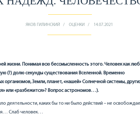
Х НАДЕЖД. ЧЕЛОВЕЧЕСТВ
ЯКОВ ГИЛИНСКИЙ
ОЦЕНКИ
14.07.2021
оей жизни. Понимая всю бессмысленность этого. Человек как лю
ую (?) долю секунды существования Вселенной. Временно
х организмов, Земли, планет, «нашей» Солнечной системы, други
тся» или «разбежится»? Вопрос астрономов…).
о деятельности, каких бы то ни было действий – не освобождает
ься… Слаб человек…