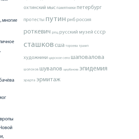
петербург
охтинский мыс
памятники
путин
протесты
рнб
россия
, многие
роткевич
ссср
русский музей
рпц
иличное
сташков
сша
тороева
трамп
,
шаповалова
художники
царское село
эпидемия
шувалов
шолохов
щербакова
эрмитаж
рбачёва
эрарта
мог
Европы
 Новой
и,