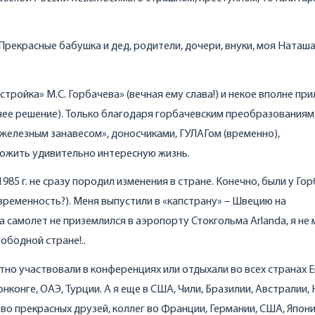
рекрасные бабушка и дед, родители, дочери, внуки, моя Наташа
тройка» М.С. Горбачева» (вечная ему слава!) и некое вполне пр
днее решение). Только благодаря горбачевским преобразованиям
железным занавесом», доносчиками, ГУЛАГом (временно),
прожить удивительно интересную жизнь.
1985 г. не сразу породил изменения в стране. Конечно, были у Го
овременность?). Меня выпустили в «капстрану» – Швецию на
а самолет не приземлился в аэропорту Стокгольма Arlanda, я не 
ободной стране!..
тно участвовали в конференциях или отдыхали во всех странах 
Гонконге, ОАЭ, Турции. А я еще в США, Чили, Бразилии, Австралии,
во прекрасных друзей, коллег во Франции, Германии, США, Япони