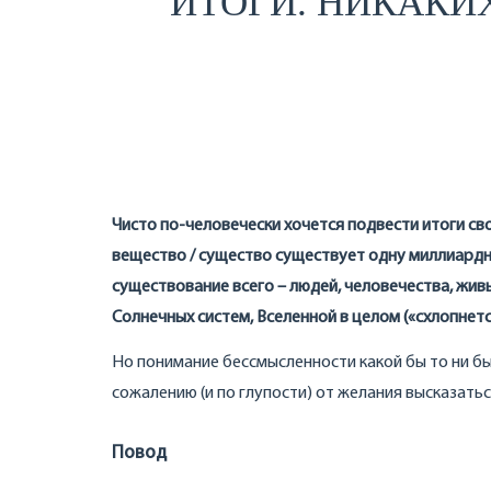
ИТОГИ. НИКАКИ
Чисто по-человечески хочется подвести итоги св
вещество / существо существует одну миллиардн
существование всего – людей, человечества, живы
Солнечных систем, Вселенной в целом («схлопне
Но понимание бессмысленности какой бы то ни был
сожалению (и по глупости) от желания высказат
Повод