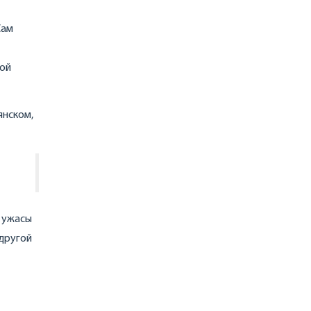
Сам
вой
янском,
е ужасы
 другой