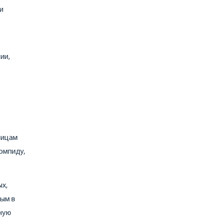
и
ии,
лицам
омпиду,
ых,
ным в
ную