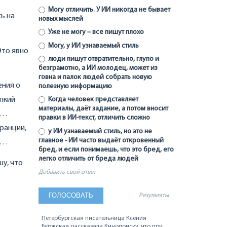
Могу отличить. У ИИ никогда не бывает
сь на
новых мыслей
Уже не могу – все пишут плохо
Могу, у ИИ узнаваемый стиль
Это явно
люди пишут отвратительно, глупо и
безграмотно, а ИИ молодец, может из
говна и палок людей собрать новую
ения о
полезную информацию
епкий
Когда человек представляет
материалы, даёт задание, а потом вносит
ас…
правки в ИИ-текст, отличить сложно
ранции,
у ИИ узнаваемый стиль, но это не
главное - ИИ часто выдаёт откровенный
ом…
бред, и если понимаешь, что это бред, его
легко отличить от бреда людей
шу, что
Добавить свой ответ
Результаты
Петербургская писательница Ксения
Буржская рассказала Кинопоиску, что при