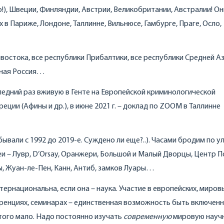
о!), Швеции, Финляндии, Австрии, Великобритании, Австралии! Он
х в Париже, Лондоне, Таллинне, Вильнюсе, Гамбурге, Праге, Осло,
ивостока, все республики Прибалтики, все республики Средней Аз
ьная Россия…
оследний раз вживую в Генте на Европейской криминологической
реции (Афины и др.), в июне 2021 г. – доклад по ZOOM в Таллинне
вали с 1992 до 2019-е. Суждено ли еще?..). Часами бродим по у
еи – Лувр, D’Orsay, Оранжери, Большой и Малый Дворцы, Центр П
ы, Жуан-ле-Пен, Канн, Антиб, замков Луары…
тернациональна, если она – наука. Участие в европейских, миров
еренциях, семинарах – единственная возможность быть включен
этого мало. Надо постоянно изучать
современную
мировую науч