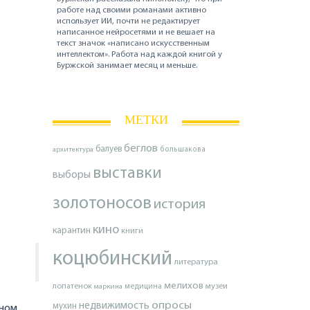
работе над своими романами активно
использует ИИ, почти не редактирует
написанное нейросетями и не вешает на
текст значок «написано искусственным
интеллектом». Работа над каждой книгой у
Буржской занимает месяц и меньше.
МЕТКИ
беглов
балуев
архитектура
большакова
выставки
выборы
золотоносов
история
кино
карантин
книги
коцюбинский
литература
мелихов
лопатенок
музеи
маркина
медицина
опросы
недвижимость
мухин
рном