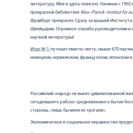
литературу. Мне и здесь повезло. Начиная с 1992
прекрасной библиотеке
Max
–
Planck
–
Institut
f
ū
r
au
Фрайбург прекрасен. Сразу за крышей Институт
Швейцарии. Огромное спасибо руководителям и 
научной литературы!
Итог № 1
:
путешествия по свету; свыше 670 научных
немецком, норвежском, французском, японском и 
Российский «народ» не вынес цивилизованной жиз
сегодняшнего рабско-средневекового бытия бесс
стороны, «лишь бы меня не трогали».
Экономическое и социальное неравенство предел