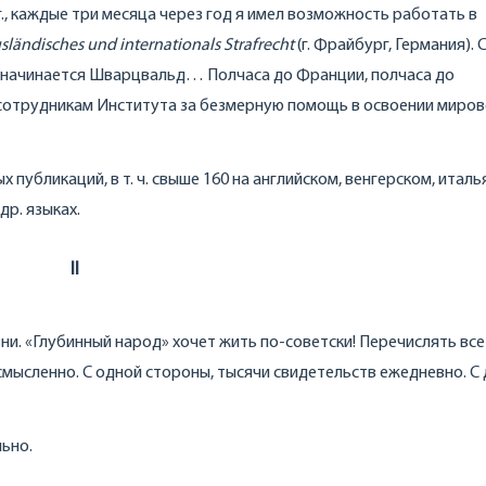
 г., каждые три месяца через год я имел возможность работать в
sl
ä
ndisches
und
internationals
Strafrecht
(г. Фрайбург, Германия). 
а начинается Шварцвальд… Полчаса до Франции, полчаса до
сотрудникам Института за безмерную помощь в освоении миро
 публикаций, в т. ч. свыше 160 на английском, венгерском, италь
др. языках.
II
ни. «Глубинный народ» хочет жить по-советски! Перечислять вс
мысленно. С одной стороны, тысячи свидетельств ежедневно. С
ьно.