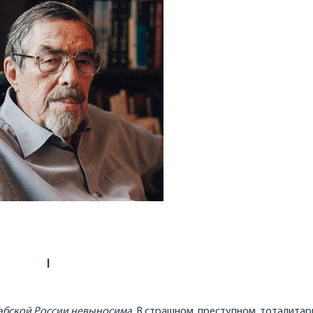
I
рабской России невыносима.
В страшном, преступном, тоталита