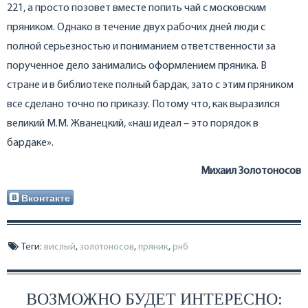
221, а просто позовет вместе попить чай с московским
пряником. Однако в течение двух рабочих дней люди с
полной серьезностью и пониманием ответственности за
порученное дело занимались оформлением пряника. В
стране и в библиотеке полный бардак, зато с этим пряником
все сделано точно по приказу. Потому что, как выразился
великий М.М. Жванецкий, «наш идеал – это порядок в
бардаке».
Михаил Золотоносов
Вконтакте
Теги:
вислый
,
золотоносов
,
пряник
,
рнб
ВОЗМОЖНО БУДЕТ ИНТЕРЕСНО: