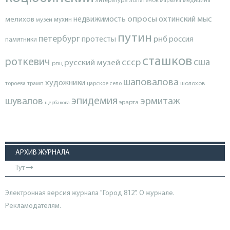
литература
лопатенок
маркина
медицина
опросы
недвижимость
охтинский мыс
мелихов
мухин
музеи
путин
петербург
протесты
рнб
россия
памятники
сташков
роткевич
ссср
сша
русский музей
рпц
шаповалова
художники
тороева
трамп
царское село
шолохов
эпидемия
шувалов
эрмитаж
эрарта
щербакова
АРХИВ ЖУРНАЛА
Тут
Электронная версия журнала "Город 812". О журнале.
Рекламодателям.