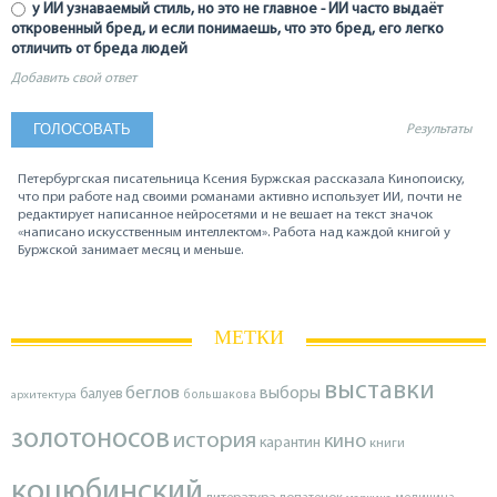
у ИИ узнаваемый стиль, но это не главное - ИИ часто выдаёт
откровенный бред, и если понимаешь, что это бред, его легко
отличить от бреда людей
Добавить свой ответ
Результаты
Петербургская писательница Ксения Буржская рассказала Кинопоиску,
что при работе над своими романами активно использует ИИ, почти не
редактирует написанное нейросетями и не вешает на текст значок
«написано искусственным интеллектом». Работа над каждой книгой у
Буржской занимает месяц и меньше.
МЕТКИ
выставки
беглов
выборы
балуев
архитектура
большакова
золотоносов
история
кино
карантин
книги
коцюбинский