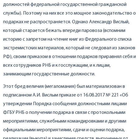
должностей федеральной государственной гражданской
службы). Поэтому на них все это мощное законодательство о
подарках не распространяется. Однако Александр Вислый,
который старается бежать впереди паровоза (вспомним
историю с запретом на чтение книг из Федерального списка
экстремистских материалов, который не следовал из законов
РФ), своим приказом в отношении подарков приравнял себя и
всех сотрудников РНБ и к госслужащим, и к лицам,
занимающим государственные должности.
Этот бред величия (мегаломания) был материализован в
подписанном А.И. Вислым приказе от 16.08.2017 № 221 «Об
утверждении Порядка сообщения должностными лицами
ФГБУ РНБ о получении подарка в связи с протокольными
мероприятиями, служебными командировками и другими
официальными мероприятиями, сдачи и оценки подарка,
реализации (выкупа) и зачисления средств, вырученных от