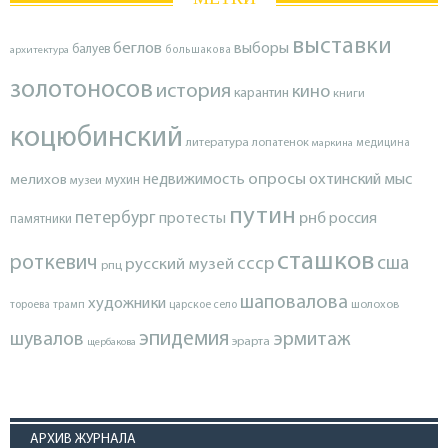
выставки
беглов
выборы
балуев
архитектура
большакова
золотоносов
история
кино
карантин
книги
коцюбинский
литература
лопатенок
маркина
медицина
опросы
недвижимость
охтинский мыс
мелихов
мухин
музеи
путин
петербург
протесты
рнб
россия
памятники
сташков
роткевич
ссср
сша
русский музей
рпц
шаповалова
художники
тороева
трамп
царское село
шолохов
эпидемия
шувалов
эрмитаж
эрарта
щербакова
АРХИВ ЖУРНАЛА