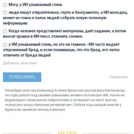
Могу, у ИИ узнаваемый стиль
люди пишут отвратительно, глупо и безграмотно, а ИИ молодец,
может из говна и палок людей собрать новую полезную
информацию
Когда человек представляет материалы, даёт задание, а потом
вносит правки в ИИ-текст, отличить сложно
у ИИ узнаваемый стиль, но это не главное - ИИ часто выдаёт
откровенный бред, и если понимаешь, что это бред, его легко
отличить от бреда людей
Добавить свой ответ
Результаты
Петербургская писательница Ксения Буржская рассказала Кинопоиску,
что при работе над своими романами активно использует ИИ, почти не
редактирует написанное нейросетями и не вешает на текст значок
«написано искусственным интеллектом». Работа над каждой книгой у
Буржской занимает месяц и меньше.
МЕТКИ