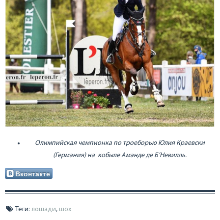
Олимпийская чемпионка по троеборью Юлия Краевски
(Германия) на кобыле Аманде де Б’Невилль.
Вконтакте
Теги:
лошади
,
шох