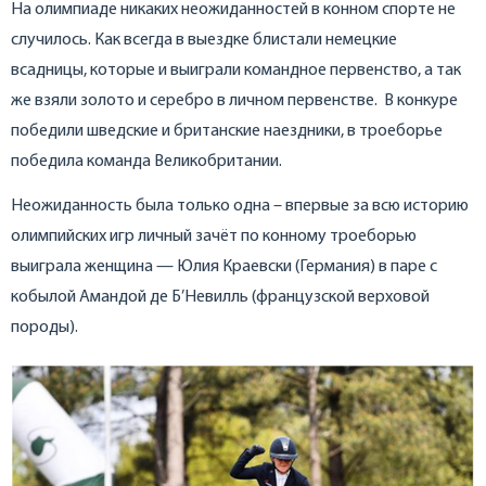
На олимпиаде никаких неожиданностей в конном спорте не
случилось. Как всегда в выездке блистали немецкие
всадницы, которые и выиграли командное первенство, а так
же взяли золото и серебро в личном первенстве. В конкуре
победили шведские и британские наездники, в троеборье
победила команда Великобритании.
Неожиданность была только одна – впервые за всю историю
олимпийских игр личный зачёт по конному троеборью
выиграла женщина — Юлия Краевски (Германия) в паре с
кобылой Амандой де Б’Невилль (французской верховой
породы).