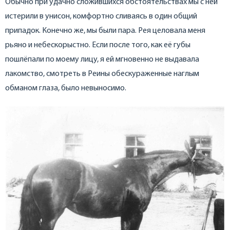
Обычно при удачно сложившихся обстоятельствах мы с ней
истерили в унисон, комфортно сливаясь в один общий
припадок. Конечно же, мы были пара. Рея целовала меня
рьяно и небескорыстно. Если после того, как её губы
пошлёпали по моему лицу, я ей мгновенно не выдавала
лакомство, смотреть в Реины обескураженные наглым
обманом глаза, было невыносимо.