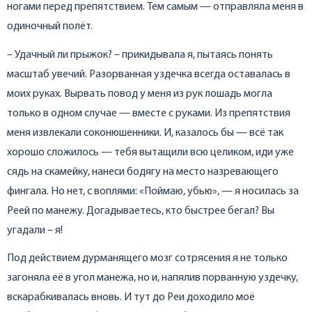
ногами перед препятствием. Тем самым — отправляла меня в
одиночный полёт.
– Удачный ли прыжок? – прикидывала я, пытаясь понять
масштаб увечий. Разорванная уздечка всегда оставалась в
моих руках. Вырвать повод у меня из рук лошадь могла
только в одном случае — вместе с руками. Из препятствия
меня извлекали соконюшенники. И, казалось бы — всё так
хорошо сложилось — тебя вытащили всю целиком, иди уже
сядь на скамейку, нанеси бодягу на место назревающего
фингала. Но нет, с воплями: «Поймаю, убью», — я носилась за
Реей по манежу. Догадываетесь, кто быстрее бегал? Вы
угадали – я!
Под действием дурманящего мозг сотрясения я не только
загоняла её в угол манежа, но и, напялив порванную уздечку,
вскарабкивалась вновь. И тут до Реи доходило моё