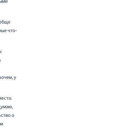
выми
ообще
рые что-
к
я
рочем, у
место.
Думаю,
ьство о
ым