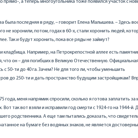
о прямо-, а теперь многоугольника тоже появился участок с но
ва была последняя в ряду, – говорит Елена Малышева. – Здесь в
о не хоронили, потом, годах в 60-х, стали хоронить людей, кото
лее. Так и будут хоронить, пока все ряды не займут?
ии кладбища. Например, на Петрокрепостной аллее есть памятни
ся, что он – для погибших в Великую Отечественную. Официальна
с 50-ти до 40 га. Зачем? Не для того ли, чтобы уменьшить
тров до 250-ти и дать пространство будущим застройщикам? Вп
5 года, меня напрямик спросили, сколько я готова заплатить за 
от так вот взяли и исправили год смерти с 1924-го на 1944-й. 
шего родственника. А еще там пытались доказать, что свидетел
чатанное на бумаге без водяных знаков, не является достоверн