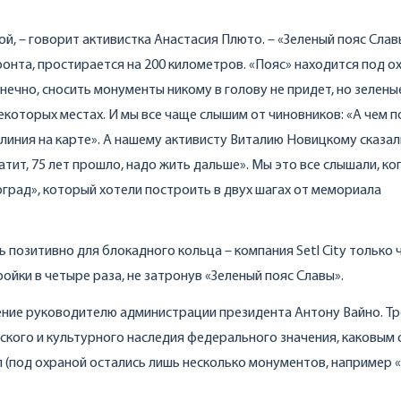
ой, – говорит активистка Анастасия Плюто. – «Зеленый пояс Слав
ронта, простирается на 200 километров. «Пояс» находится под о
нечно, сносить монументы никому в голову не придет, но зелены
екоторых местах. И мы все чаще слышим от чиновников: «А чем 
линия на карте». А нашему активисту Виталию Новицкому сказа
атит, 75 лет прошло, надо жить дальше». Мы это все слышали, ко
град», который хотели построить в двух шагах от мемориала
 позитивно для блокадного кольца – компания Setl City только 
йки в четыре раза, не затронув «Зеленый пояс Славы».
ение руководителю администрации президента Антону Вайно. Т
ского и культурного наследия федерального значения, каковым 
л (под охраной остались лишь несколько монументов, например 