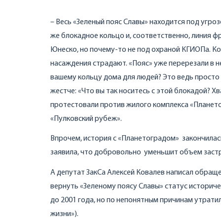
– Весь «Зеленый пояс Славы» находится под угроз
же блокадное кольцо и, соответственно, линия ф
Юнеско, но почему-то не под охраной КГИОПа. Ко
насаждения страдают. «Пояс» уже перерезали в н
вашему кольцу дома для людей? Это ведь просто 
жестче: «Что вы так носитесь с этой блокадой? Хв
протестовали против жилого комплекса «Плането
«Пулковский рубеж».
Впрочем, история с «Планетоградом» закончилась
заявила, что добровольно уменьшит объем застро
А депутат ЗакСа Алексей Ковалев написал обращ
вернуть «Зеленому поясу Славы» статус историче
до 2001 года, но по непонятным причинам утрати
жизни»).