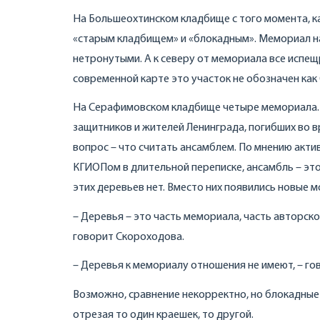
На Большеохтинском кладбище с того момента, к
«старым кладбищем» и «блокадным». Мемориал на 
нетронутыми. А к северу от мемориала все испещ
современной карте это участок не обозначен как
На Серафимовском кладбище четыре мемориала. 
защитников и жителей Ленинграда, погибших во 
вопрос – что считать ансамблем. По мнению акти
КГИОПом в длительной переписке, ансамбль – это
этих деревьев нет. Вместо них появились новые м
– Деревья – это часть мемориала, часть авторско
говорит Скороходова.
– Деревья к мемориалу отношения не имеют, – го
Возможно, сравнение некорректно, но блокадные
отрезая то один краешек, то другой.