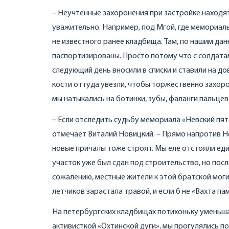
– Неучтенные захоронения при застройке находят
уважительно. Например, под Мгой, где мемориаль
не известного ранее кладбища. Там, по нашим дан
паспортизированы. Просто потому что с солдатам
следующий день вносили в списки и ставили на до
кости оттуда увезли, чтобы торжественно захорон
мы натыкались на ботинки, зубы, фаланги пальцев
– Если отследить судьбу мемориала «Невский пятач
отмечает Виталий Новицкий. – Прямо напротив Н
новые причалы тоже строят. Мы еле отстояли ед
участок уже был сдан под строительство, но посл
сожалению, местные жители к этой братской могиле
летчиков зарастала травой, и если б не «Вахта па
На петербургских кладбищах потихоньку уменьш
активисткой «Охтинской дуги», мы прогулялись 