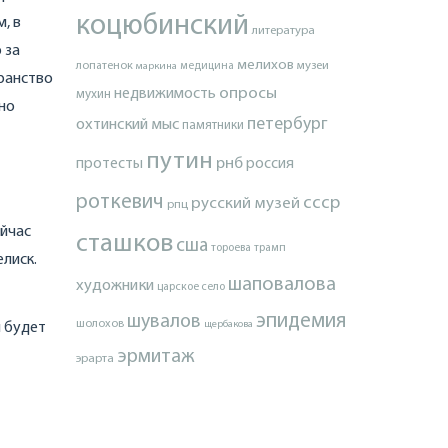
коцюбинский
, в
литература
 за
мелихов
лопатенок
музеи
маркина
медицина
транство
опросы
недвижимость
мухин
ьно
петербург
охтинский мыс
памятники
путин
протесты
рнб
россия
роткевич
ссср
русский музей
рпц
ейчас
сташков
сша
тороева
трамп
елиск.
шаповалова
художники
царское село
эпидемия
шувалов
шолохов
щербакова
й будет
эрмитаж
эрарта