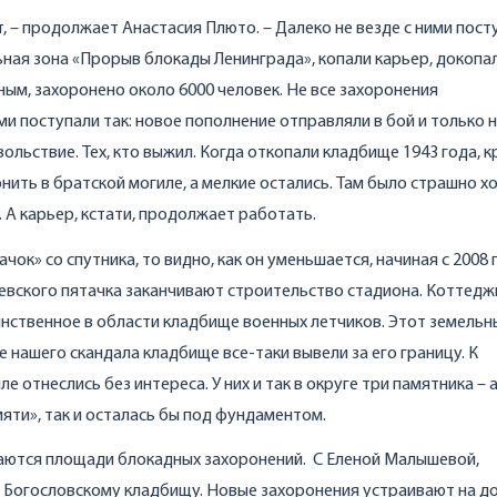
, – продолжает Анастасия Плюто. – Далеко не везде с ними пос
ная зона «Прорыв блокады Ленинграда», копали карьер, докопа
ным, захоронено около 6000 человек. Не все захоронения
и поступали так: новое пополнение отправляли в бой и только 
вольствие. Тех, кто выжил. Когда откопали кладбище 1943 года, 
ить в братской могиле, а мелкие остались. Там было страшно х
. А карьер, кстати, продолжает работать.
ок» со спутника, то видно, как он уменьшается, начиная с 2008 г
евского пятачка заканчивают строительство стадиона. Коттедж
инственное в области кладбище военных летчиков. Этот земельн
е нашего скандала кладбище все-таки вывели за его границу. К
 отнеслись без интереса. У них и так в округе три памятника – 
мяти», так и осталась бы под фундаментом.
аются площади блокадных захоронений. С Еленой Малышевой,
по Богословскому кладбищу. Новые захоронения устраивают на д