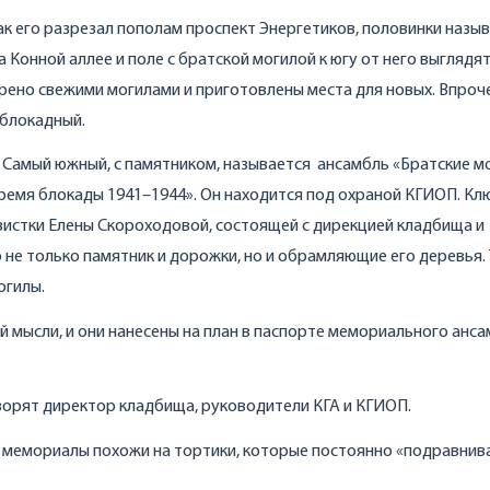
ак его разрезал пополам проспект Энергетиков, половинки назы
Конной аллее и поле с братской могилой к югу от него выглядя
рено свежими могилами и приготовлены места для новых. Впроче
 блокадный.
Самый южный, с памятником, называется ансамбль «Братские м
время блокады 1941–1944». Он находится под охраной КГИОП. Кл
вистки Елены Скороходовой, состоящей с дирекцией кладбища и
 не только памятник и дорожки, но и обрамляющие его деревья.
огилы.
й мысли, и они нанесены на план в паспорте мемориального анса
ворят директор кладбища, руководители КГА и КГИОП.
 мемориалы похожи на тортики, которые постоянно «подравнив