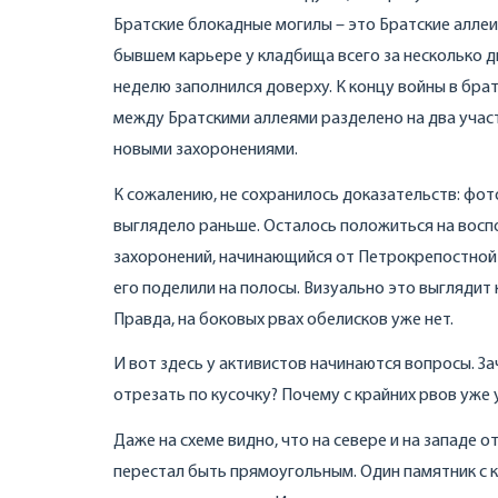
Братские блокадные могилы – это Братские алле
бывшем карьере у кладбища всего за несколько дн
неделю заполнился доверху. К концу войны в бра
между Братскими аллеями разделено на два участ
новыми захоронениями.
К сожалению, не сохранилось доказательств: фо
выглядело раньше. Осталось положиться на восп
захоронений, начинающийся от Петрокрепостной 
его поделили на полосы. Визуально это выглядит 
Правда, на боковых рвах обелисков уже нет.
И вот здесь у активистов начинаются вопросы. За
отрезать по кусочку? Почему с крайних рвов уже
Даже на схеме видно, что на севере и на западе 
перестал быть прямоугольным. Один памятник с к