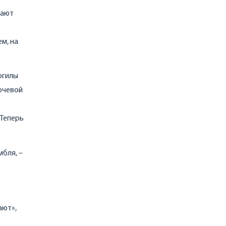
вают
т
м, на
огилы
ючевой
 Теперь
мбля, –
ают»,