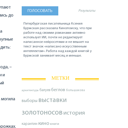
тупают
Результаты
лись до
Петербургская писательница Ксения
Буржская рассказала Кинопоиску, что при
на
работе над своими романами активно
использует ИИ, почти не редактирует
крупные
написанное нейросетями и не вешает на
текст значок «написано искусственным
одить:
интеллектом». Работа над каждой книгой у
Буржской занимает месяц и меньше.
ода, –
и и
МЕТКИ
ый
беглов
балуев
архитектура
большакова
а могила
выставки
выборы
золотоносов
история
кино
карантин
книги
орожках.