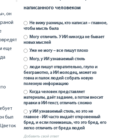
написанного человеком
ы», он
храной
Не вижу разницы, кто написал – главное,
чтобы мысль была
е
Могу отличить. У ИИ никогда не бывает
повредят
новых мыслей
ли еще
Уже не могу – все пишут плохо
гда
Могу, у ИИ узнаваемый стиль
люди пишут отвратительно, глупо и
безграмотно, а ИИ молодец, может из
говна и палок людей собрать новую
полезную информацию
что
Когда человек представляет
материалы, даёт задание, а потом вносит
правки в ИИ-текст, отличить сложно
ребует
у ИИ узнаваемый стиль, но это не
он был
главное - ИИ часто выдаёт откровенный
бред, и если понимаешь, что это бред, его
«Цветок
легко отличить от бреда людей
Добавить свой ответ