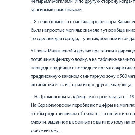
четырьмя могилами. И по другую сторону когда-т
красивыми памятниками.
– Я точно помню, что могила профессора Василье
были непростые могилы: сначала тут вообще никог
то сделали для города, – ученых, военных и так да
У Елены Малышевой и другие претензии к дирекц
погибшим в финскую войну, а на табличке значит
площадь кладбища в последнее время сократилась 
предписанную законом санитарную зону с 500 ме
активистки есть истории и про другие кладбища.
– На Громовском кладбище, которое закрыто с 197
На Серафимовском перебивают цифры на могилах. В
чтобы родственникам объявить: это не могила ва
смерти, выданное в военные годы и поэтому напе
документом…