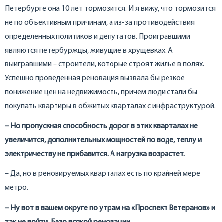
Петербурге она 10 лет тормозится. И я вижу, что тормозится
не по объективным причинам, а из-за противодействия
определенных политиков и депутатов. Проигравшими
являются петербуржцы, живущие в хрущевках. А
выигравшими – строители, которые строят жилье в полях.
Успешно проведенная реновация вызвала бы резкое
понижение цен на недвижимость, причем люди стали бы
покупать квартиры в обжитых кварталах с инфраструктурой.
– Но пропускная способность дорог в этих кварталах не
увеличится, дополнительных мощностей по воде, теплу и
электричеству не прибавится. А нагрузка возрастет.
– Да, но в реновируемых кварталах есть по крайней мере
метро.
– Ну вот в вашем округе по утрам на «Проспект Ветеранов» и
так не войти. Безо всякой реновации.