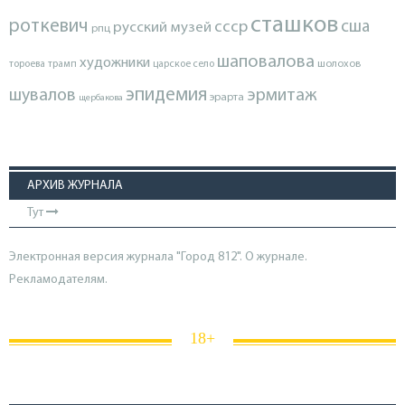
сташков
роткевич
ссср
сша
русский музей
рпц
шаповалова
художники
тороева
трамп
царское село
шолохов
эпидемия
шувалов
эрмитаж
эрарта
щербакова
АРХИВ ЖУРНАЛА
Тут
Электронная версия журнала "Город 812". О журнале.
Рекламодателям.
18+