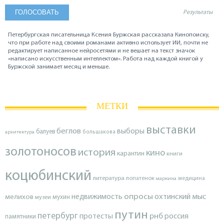
Результаты
Петербургская писательница Ксения Буржская рассказала Кинопоиску,
что при работе над своими романами активно использует ИИ, почти не
редактирует написанное нейросетями и не вешает на текст значок
«написано искусственным интеллектом». Работа над каждой книгой у
Буржской занимает месяц и меньше.
МЕТКИ
выставки
беглов
выборы
балуев
архитектура
большакова
золотоносов
история
кино
карантин
книги
коцюбинский
литература
лопатенок
маркина
медицина
опросы
недвижимость
охтинский мыс
мелихов
мухин
музеи
путин
петербург
протесты
рнб
россия
памятники