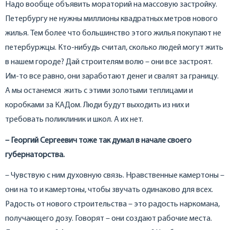
Надо вообще объявить мораторий на массовую застройку.
Петербургу не нужны миллионы квадратных метров нового
жилья. Тем более что большинство этого жилья покупают не
петербуржцы. Кто-нибудь считал, сколько людей могут жить
в нашем городе? Дай строителям волю – они все застроят.
Им-то все равно, они заработают денег и свалят за границу.
А мы останемся жить с этими золотыми теплицами и
коробками за КАДом. Люди будут выходить из них и
требовать поликлиник и школ. А их нет.
– Георгий Сергеевич тоже так думал в начале своего
губернаторства.
– Чувствую с ним духовную связь. Нравственные камертоны –
они на то и камертоны, чтобы звучать одинаково для всех.
Радость от нового строительства – это радость наркомана,
получающего дозу. Говорят – они создают рабочие места.