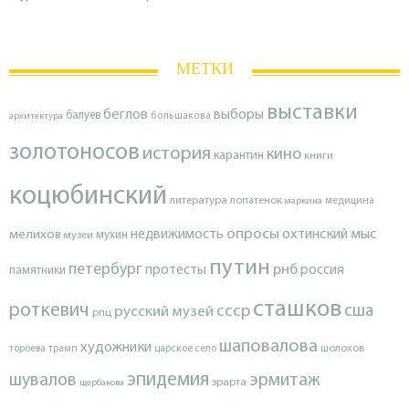
МЕТКИ
выставки
беглов
выборы
балуев
архитектура
большакова
золотоносов
история
кино
карантин
книги
коцюбинский
литература
лопатенок
маркина
медицина
опросы
недвижимость
охтинский мыс
мелихов
мухин
музеи
путин
петербург
протесты
рнб
россия
памятники
сташков
роткевич
ссср
сша
русский музей
рпц
шаповалова
художники
тороева
трамп
царское село
шолохов
эпидемия
шувалов
эрмитаж
эрарта
щербакова