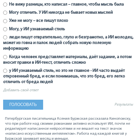
Не вижу разницы, кто написал – главное, чтобы мысль была
Могу отличить. У ИИ никогда не бывает новых мыслей
Уже не могу – все пишут плохо
Могу, у ИИ узнаваемый стиль
люди пишут отвратительно, глупо и безграмотно, а ИИ молодец,
может из говна и палок людей собрать новую полезную
информацию
Когда человек представляет материалы, даёт задание, а потом
вносит правки в ИИ-текст, отличить сложно
у ИИ узнаваемый стиль, но это не главное - ИИ часто выдаёт
откровенный бред, и если понимаешь, что это бред, его легко
отличить от бреда людей
Добавить свой ответ
Результаты
Петербургская писательница Ксения Буржская рассказала Кинопоиску,
что при работе над своими романами активно использует ИИ, почти не
редактирует написанное нейросетями и не вешает на текст значок
«написано искусственным интеллектом». Работа над каждой книгой у
Буржской занимает месяц и меньше.