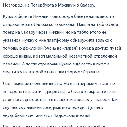
Новгород, из Петербурга в Москву и в Самару.
Купила билет в Нижний Новгород, в билете написано, что
отправляется с Ладожского вокзала. Нашла на табло свой
поезд на Самару через Нижний (но на табло этого не
указано). Нужную мне платформу обнаружила только с
помощью дежурной (очень вежливая): номера других путей
хорошо видны, а этот маленькой незаметной стрелочкой
отмечен. А после стрелочки нужно ещё сесть в лифт и
спустится на второй этаж к платформе «Стрижа».
Лифт вмещает человек шесть. Но если первые четыре не
поторопятся выйти – двери лифта быстро закрываются и
двое последних остаются в лифте и снова едут наверх. Так
случилось с нашими соседями по очереди. До чего
неудобный все-таки этот Ладожский вокзал!