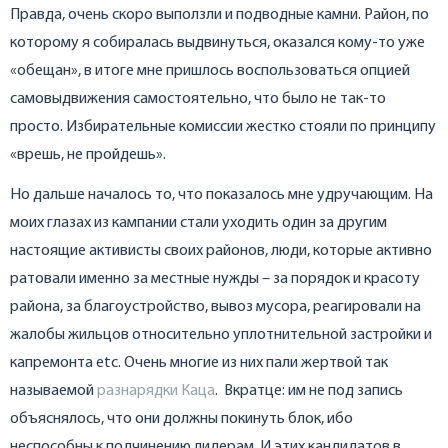
Правда, очень скоро выползли и подводные камни. Район, по
которому я собиралась выдвинуться, оказался кому-то уже
«обещан», в итоге мне пришлось воспользоваться опцией
самовыдвижения самостоятельно, что было не так-то
просто. Избирательные комиссии жестко стояли по принципу
«врешь, не пройдешь».
Но дальше началось то, что показалось мне удручающим. На
моих глазах из кампании стали уходить один за другим
настоящие активисты своих районов, люди, которые активно
ратовали именно за местные нужды – за порядок и красоту
района, за благоустройство, вывоз мусора, реагировали на
жалобы жильцов относительно уплотнительной застройки и
капремонта etc. Очень многие из них пали жертвой так
называемой
разнарядки Каца
. Вкратце: им не под запись
объяснялось, что они должны покинуть блок, ибо
неспособны к подчинению лидерам. И этих кандидатов в