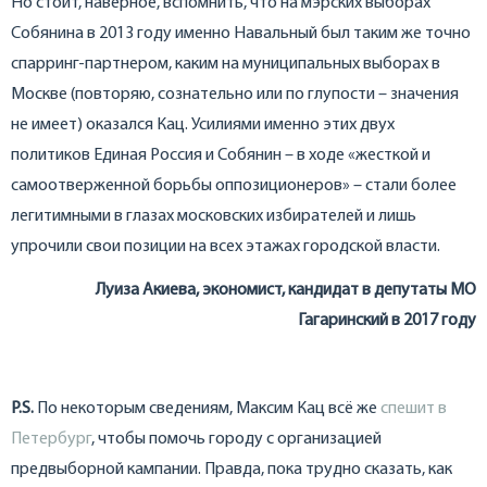
Но стоит, наверное, вспомнить, что на мэрских выборах
Собянина в 2013 году именно Навальный был таким же точно
спарринг-партнером, каким на муниципальных выборах в
Москве (повторяю, сознательно или по глупости – значения
не имеет) оказался Кац. Усилиями именно этих двух
политиков Единая Россия и Собянин – в ходе «жесткой и
самоотверженной борьбы оппозиционеров» – стали более
легитимными в глазах московских избирателей и лишь
упрочили свои позиции на всех этажах городской власти.
Луиза Акиева, экономист, кандидат в депутаты МО
Гагаринский в 2017 году
P.S.
По некоторым сведениям, Максим Кац всё же
спешит в
Петербург
, чтобы помочь городу с организацией
предвыборной кампании. Правда, пока трудно сказать, как