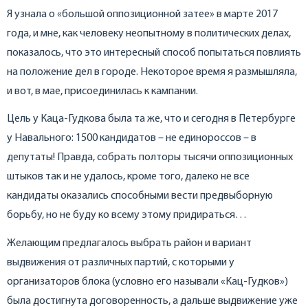
Я узнала о «большой оппозиционной затее» в марте 2017
года, и мне, как человеку неопытному в политических делах,
показалось, что это интересный способ попытаться повлиять
на положение дел в городе. Некоторое время я размышляла,
и вот, в мае, присоединилась к кампании.
Цель у Каца-Гудкова была та же, что и сегодня в Петербурге
у Навального: 1500 кандидатов – не единороссов – в
депутаты! Правда, собрать полторы тысячи оппозиционных
штыков так и не удалось, кроме того, далеко не все
кандидаты оказались способными вести предвыборную
борьбу, но не буду ко всему этому придираться…
Желающим предлагалось выбрать район и вариант
выдвижения от различных партий, с которыми у
организаторов блока (условно его называли «Кац-Гудков»)
была достигнута договоренность, а дальше выдвижение уже