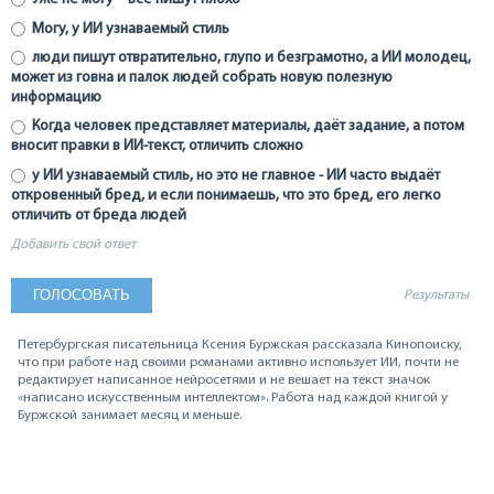
Могу, у ИИ узнаваемый стиль
люди пишут отвратительно, глупо и безграмотно, а ИИ молодец,
может из говна и палок людей собрать новую полезную
информацию
Когда человек представляет материалы, даёт задание, а потом
вносит правки в ИИ-текст, отличить сложно
у ИИ узнаваемый стиль, но это не главное - ИИ часто выдаёт
откровенный бред, и если понимаешь, что это бред, его легко
отличить от бреда людей
Добавить свой ответ
Результаты
Петербургская писательница Ксения Буржская рассказала Кинопоиску,
что при работе над своими романами активно использует ИИ, почти не
редактирует написанное нейросетями и не вешает на текст значок
«написано искусственным интеллектом». Работа над каждой книгой у
Буржской занимает месяц и меньше.