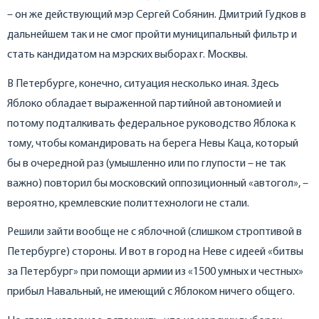
– он же действующий мэр Сергей Собянин. Дмитрий Гудков в
дальнейшем так и не смог пройти муниципальный фильтр и
стать кандидатом на мэрских выборах г. Москвы.
В Петербурге, конечно, ситуация несколько иная. Здесь
Яблоко обладает выраженной партийной автономией и
потому подталкивать федеральное руководство Яблока к
тому, чтобы командировать на берега Невы Каца, который
бы в очередной раз (умышленно или по глупости – не так
важно) повторил бы московский оппозиционный «автогол», –
вероятно, кремлевские политтехнологи не стали.
Решили зайти вообще не с яблочной (слишком строптивой в
Петербурге) стороны. И вот в город на Неве с идеей «битвы
за Петербург» при помощи армии из «1500 умных и честных»
прибыл Навальный, не имеющий с Яблоком ничего общего.