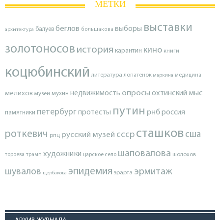
МЕТКИ
выставки
беглов
выборы
балуев
архитектура
большакова
золотоносов
история
кино
карантин
книги
коцюбинский
литература
лопатенок
маркина
медицина
опросы
недвижимость
охтинский мыс
мелихов
мухин
музеи
путин
петербург
протесты
рнб
россия
памятники
сташков
роткевич
ссср
сша
русский музей
рпц
шаповалова
художники
тороева
трамп
царское село
шолохов
эпидемия
шувалов
эрмитаж
эрарта
щербакова