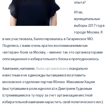
опыта?
Итак,
муниципальные
выборы 2017 год в
городе Москва. Я
в них участвовала, баллотировалась в Гагаринское МО.
Поделюсь с вами очень кратко воспоминаниями как
«ветеран» боев за Москву, – именно так это организаторами
оппозиционного избирательного блока и преподносилось.
Кампания, напомню
, была организована
скандально
известным и не единожды пытавшимся возглавить
московское отделение партии Яблоко Максимом Кацем
(выступавшим в роли идеолога) и Дмитрием Гудковым
(стремившимся в ту пору за счет организации местной
избирательной кампании нарастить свой политического вес).