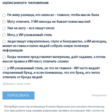
написанного человеком
Не вижу разницы, кто написал – главное, чтобы мысль была
Могу отличить. У ИИ никогда не бывает новых мыслей
Уже не могу – все пишут плохо
Могу, у ИИ узнаваемый стиль
люди пишут отвратительно, глупо и безграмотно, а ИИ молодец,
может из говна и палок людей собрать новую полезную
информацию
Когда человек представляет материалы, даёт задание, а потом
вносит правки в ИИ-текст, отличить сложно
у ИИ узнаваемый стиль, но это не главное - ИИ часто выдаёт
откровенный бред, и если понимаешь, что это бред, его легко
отличить от бреда людей
Добавить свой ответ
Результаты
Петербургская писательница Ксения Буржская рассказала Кинопоиску,
что при работе над своими романами активно использует ИИ, почти не