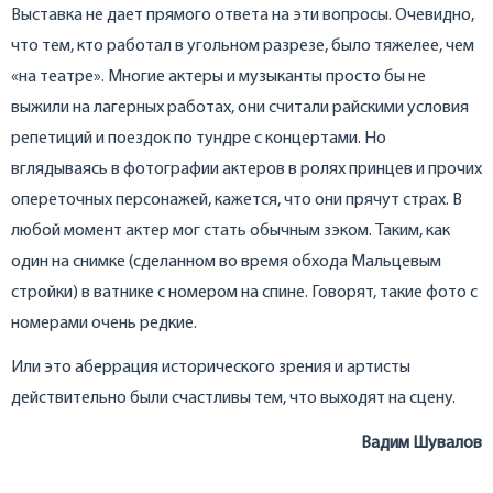
Выставка не дает прямого ответа на эти вопросы. Очевидно,
что тем, кто работал в угольном разрезе, было тяжелее, чем
«на театре». Многие актеры и музыканты просто бы не
выжили на лагерных работах, они считали райскими условия
репетиций и поездок по тундре с концертами. Но
вглядываясь в фотографии актеров в ролях принцев и прочих
опереточных персонажей, кажется, что они прячут страх. В
любой момент актер мог стать обычным зэком. Таким, как
один на снимке (сделанном во время обхода Мальцевым
стройки) в ватнике с номером на спине. Говорят, такие фото с
номерами очень редкие.
Или это аберрация исторического зрения и артисты
действительно были счастливы тем, что выходят на сцену.
Вадим Шувалов