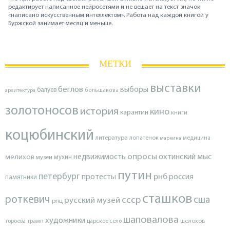
редактирует написанное нейросетями и не вешает на текст значок
«написано искусственным интеллектом». Работа над каждой книгой у
Буржской занимает месяц и меньше.
МЕТКИ
выставки
беглов
выборы
балуев
архитектура
большакова
золотоносов
история
кино
карантин
книги
коцюбинский
литература
лопатенок
маркина
медицина
опросы
недвижимость
охтинский мыс
мелихов
мухин
музеи
путин
петербург
протесты
рнб
россия
памятники
сташков
роткевич
ссср
сша
русский музей
рпц
шаповалова
художники
тороева
трамп
царское село
шолохов