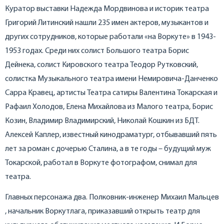
Куратор выставки Надежда Мордвинова и историк театра
Григорий Литинский нашли 235 имен актеров, музыкантов и
других сотрудников, которые работали «на Воркуте» в 1943-
1953 годах. Среди них солист Большого театра Борис
Дейнека, солист Кировского театра Теодор Рутковский,
солистка Музыкального театра имени Немировича-Данченко
Сарра Кравец, артисты Театра сатиры Валентина Токарская и
Рафаил Холодов, Елена Михайлова из Малого театра, Борис
Козин, Владимир Владимирский, Николай Кошкин из БДТ.
Алексей Каплер, известный кинодраматург, отбывавший пять
лет за роман с дочерью Сталина, а в те годы – будущий муж
Токарской, работал в Воркуте фотографом, снимал для
театра.
Главных персонажа два. Полковник-инженер Михаил Мальцев
, начальник Воркутлага, приказавший открыть театр для