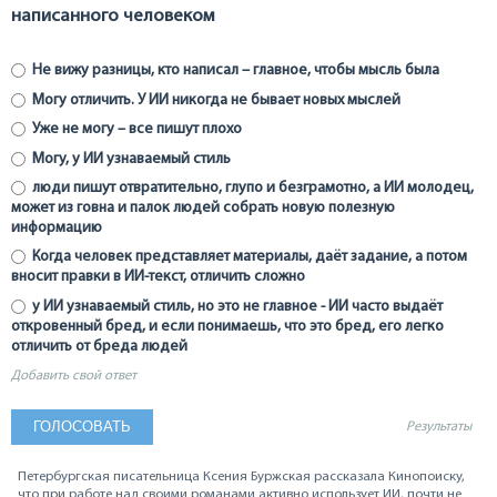
написанного человеком
Не вижу разницы, кто написал – главное, чтобы мысль была
Могу отличить. У ИИ никогда не бывает новых мыслей
Уже не могу – все пишут плохо
Могу, у ИИ узнаваемый стиль
люди пишут отвратительно, глупо и безграмотно, а ИИ молодец,
может из говна и палок людей собрать новую полезную
информацию
Когда человек представляет материалы, даёт задание, а потом
вносит правки в ИИ-текст, отличить сложно
у ИИ узнаваемый стиль, но это не главное - ИИ часто выдаёт
откровенный бред, и если понимаешь, что это бред, его легко
отличить от бреда людей
Добавить свой ответ
Результаты
Петербургская писательница Ксения Буржская рассказала Кинопоиску,
что при работе над своими романами активно использует ИИ, почти не