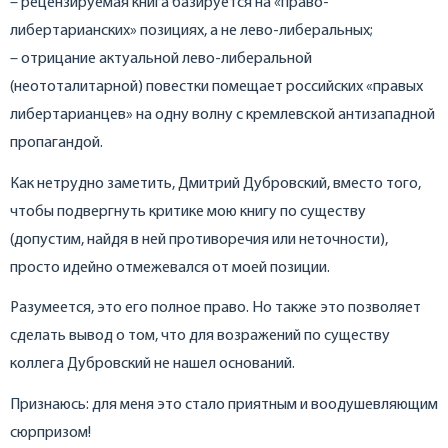
– рецензируемая книга базируется на «право-
либертарианских» позициях, а не лево-либеральных;
– отрицание актуальной лево-либеральной
(неототалитарной) повестки помещает российских «правых
либертарианцев» на одну волну с кремлевской антизападной
пропагандой.
Как нетрудно заметить, Дмитрий Дубровский, вместо того,
чтобы подвергнуть критике мою книгу по существу
(допустим, найдя в ней противоречия или неточности),
просто идейно отмежевался от моей позиции.
Разумеется, это его полное право. Но также это позволяет
сделать вывод о том, что для возражений по существу
коллега Дубровский не нашел оснований.
Признаюсь: для меня это стало приятным и воодушевляющим
сюрпризом!