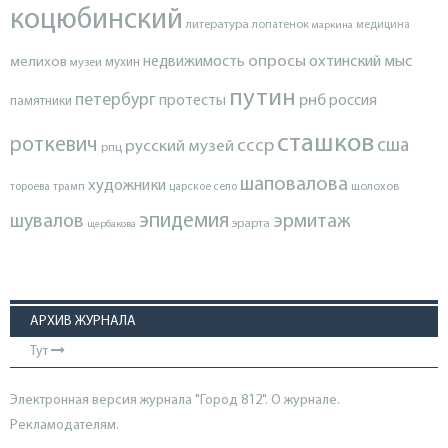
коцюбинский
литература
лопатенок
маркина
медицина
опросы
недвижимость
охтинский мыс
мелихов
мухин
музеи
путин
петербург
протесты
рнб
россия
памятники
сташков
роткевич
ссср
сша
русский музей
рпц
шаповалова
художники
тороева
трамп
царское село
шолохов
эпидемия
шувалов
эрмитаж
эрарта
щербакова
АРХИВ ЖУРНАЛА
Тут
Электронная версия журнала "Город 812". О журнале.
Рекламодателям.