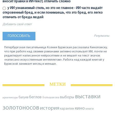
вносит правки в ИИ-текст, отличить сложно
у ИИ узнаваемый стиль, но это не главное - ИИ часто выдаёт
откровенный бред, и если понимаешь, что это бред, его легко
отличить от бреда людей
Добавить свой ответ
Результаты
Петербургская писательница Ксения Буржская рассказала Кинопоиску,
что при работе над своими романами активно использует ИИ, почти не
редактирует написанное нейросетями и не вешает на текст значок
«написано искусственным интеллектом». Работа над каждой книгой у
Буржской занимает месяц и меньше.
МЕТКИ
выставки
беглов
выборы
балуев
архитектура
большакова
золотоносов
история
кино
карантин
книги