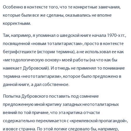
Особенно в контексте того, что те конкретные замечания,
которые были все же сделаны, оказывались не вполне
корректными.
Так, например, я упоминал о шведской книге начала 1970-х гг.,
посвященной «новым тоталитаристам», просто в контексте
бегрифсгешихте (истории термина), а не использовал ее как
«методологическую основу» моей работы (на что как бы
намекает Дубровский). И отнюдь не применял то понимание
термина «неототалитаризм», которое было предложено в
данной книге, а дал собственное.
Попытка Дубровского поставить под сомнение
предложенную мной критику западных неототалитарных
веяний по той причине, что эта критика отчасти
содержательно перекликается с «кремлевской пропагандой»,
и вовсе странна. По этой логике следовало бы, например,