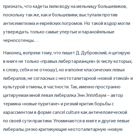
признать, что кадеты лили воду на мельницу большевиков,
поскольку так же, как и большевики, выступали против
антисемитизма и еврейских погромов. Но такой вздор могли
утверждать только самые упертые и паранойяльные
черносотенцы…
Наконец, вопреки тому, что пишет Д. Дубровский, я цитирую
в книге не только «правых либертарианцев» (к числу которых,
к слову, себя и не отношу), но и вполне классических левых
либералов, не согласных с неототалитарной «новой этикой» и
культурой отмены, в частности. Так, именно пространно
цитируемая мной левая либералка Энн Эпплбаум – автор
термина «новые пуритане» и резкий критик борьбы с
харассментом в форме cancel culture как античеловеческой
по своей сути практики. Упоминаются в книге и другие левые
либералы, резко критикующие неототалитарную «новую