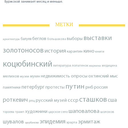
Буржской занимает месяц и меньше.
МЕТКИ
выставки
беглов
выборы
балуев
архитектура
большакова
золотоносов
история
кино
карантин
книги
коцюбинский
литература
лопатенок
маркина
медицина
опросы
недвижимость
охтинский мыс
мелихов
мухин
музеи
путин
петербург
протесты
рнб
россия
памятники
сташков
роткевич
ссср
сша
русский музей
рпц
шаповалова
художники
тороева
трамп
царское село
шолохов
эпидемия
шувалов
эрмитаж
эрарта
щербакова