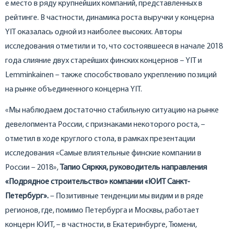
е место в ряду крупнейших компаний, представленных в
рейтинге. В частности, динамика роста выручки у концерна
YIT оказалась одной из наиболее высоких. Авторы
исследования отметили и то, что состоявшееся в начале 2018
года слияние двух старейших финских концернов – YIT и
Lemminkainen – также способствовало укреплению позиций
на рынке объединенного концерна YIT.
«Мы наблюдаем достаточно стабильную ситуацию на рынке
девелопмента России, с признаками некоторого роста, –
отметил в ходе круглого стола, в рамках презентации
исследования «Самые влиятельные финские компании в
России – 2018»,
Тапио Сярккя, руководитель направления
«Подрядное строительство» компании «ЮИТ Санкт-
Петербург».
– Позитивные тенденции мы видим и в ряде
регионов, где, помимо Петербурга и Москвы, работает
концерн ЮИТ, – в частности, в Екатеринбурге, Тюмени,