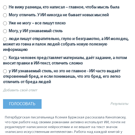
Не вижу разницы, кто написал – главное, чтобы мысль была
Могу отличить. У ИИ никогда не бывает новых мыслей
Уже не могу – все пишут плохо
Могу, у ИИ узнаваемый стиль
люди пишут отвратительно, глупо и безграмотно, а ИИ молодец,
может из говна и палок людей собрать новую полезную
информацию
Когда человек представляет материалы, даёт задание, а потом
вносит правки в ИИ-текст, отличить сложно
у ИИ узнаваемый стиль, но это не главное - ИИ часто выдаёт
откровенный бред, и если понимаешь, что это бред, его легко
отличить от бреда людей
Добавить свой ответ
Результаты
Петербургская писательница Ксения Буржская рассказала Кинопоиску,
что при работе над своими романами активно использует ИИ, почти не
редактирует написанное нейросетями и не вешает на текст значок
«написано искусственным интеллектом». Работа над каждой книгой у