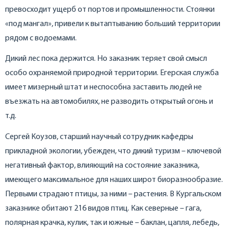
превосходит ущерб от портов и промышленности. Стоянки
«под мангал», привели к вытаптыванию больший территории
рядом с водоемами.
Дикий лес пока держится. Но заказник теряет свой смысл
особо охраняемой природной территории. Егерская служба
имеет мизерный штат и неспособна заставить людей не
въезжать на автомобилях, не разводить открытый огонь и
т.д.
Сергей Коузов, старший научный сотрудник кафедры
прикладной экологии, убежден, что дикий туризм – ключевой
негативный фактор, влияющий на состояние заказника,
имеющего максимальное для наших широт биоразнообразие.
Первыми страдают птицы, за ними – растения. В Кургальском
заказнике обитают 216 видов птиц. Как северные – гага,
полярная крачка, кулик, так и южные – баклан, цапля, лебедь,