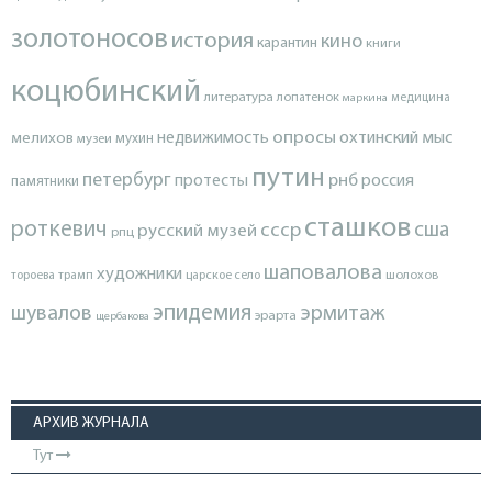
золотоносов
история
кино
карантин
книги
коцюбинский
литература
лопатенок
маркина
медицина
опросы
недвижимость
охтинский мыс
мелихов
мухин
музеи
путин
петербург
протесты
рнб
россия
памятники
сташков
роткевич
ссср
сша
русский музей
рпц
шаповалова
художники
тороева
трамп
царское село
шолохов
эпидемия
шувалов
эрмитаж
эрарта
щербакова
АРХИВ ЖУРНАЛА
Тут