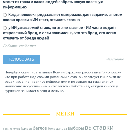
может из говна и палок людей собрать новую полезную
информацию
Когда человек представляет материалы, даёт задание, а потом
вносит правки в ИИ-текст, отличить сложно
у ИИ узнаваемый стиль, но это не главное - ИИ часто выдаёт
откровенный бред, и если понимаешь, что это бред, его легко
отличить от бреда людей
Добавить свой ответ
Результаты
Петербургская писательница Ксения Буржская рассказала Кинопоиску,
что при работе над своими романами активно использует ИИ, почти не
редактирует написанное нейросетями и не вешает на текст значок
«написано искусственным интеллектом». Работа над каждой книгой у
Буржской занимает месяц и меньше.
МЕТКИ
выставки
беглов
выборы
балуев
архитектура
большакова