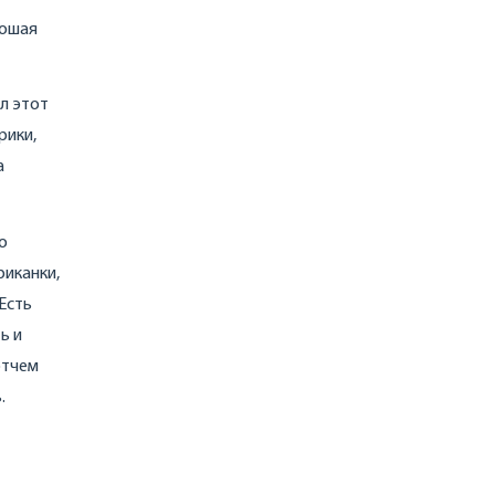
рошая
л этот
рики,
а
о
риканки,
Есть
ь и
этчем
.