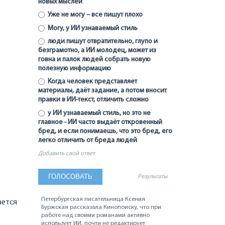
новых мыслей
Уже не могу – все пишут плохо
Могу, у ИИ узнаваемый стиль
люди пишут отвратительно, глупо и
безграмотно, а ИИ молодец, может из
говна и палок людей собрать новую
полезную информацию
Когда человек представляет
материалы, даёт задание, а потом вносит
правки в ИИ-текст, отличить сложно
у ИИ узнаваемый стиль, но это не
главное - ИИ часто выдаёт откровенный
бред, и если понимаешь, что это бред, его
легко отличить от бреда людей
Добавить свой ответ
Результаты
Петербургская писательница Ксения
ается
Буржская рассказала Кинопоиску, что при
работе над своими романами активно
использует ИИ, почти не редактирует