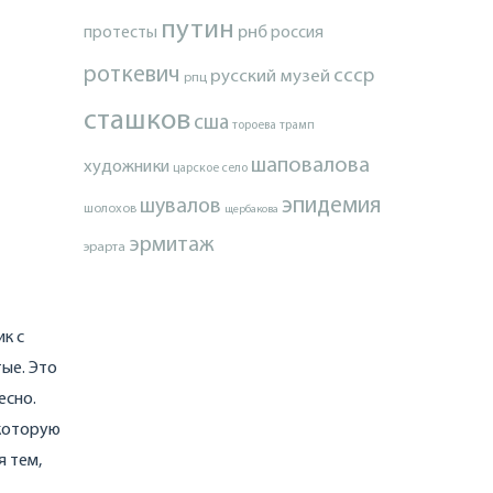
путин
протесты
рнб
россия
роткевич
ссср
русский музей
рпц
сташков
сша
тороева
трамп
шаповалова
художники
царское село
эпидемия
шувалов
шолохов
щербакова
эрмитаж
эрарта
ик с
тые. Это
есно.
 которую
я тем,