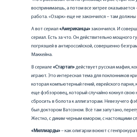
воспринимаешь, а потом все хитрее оказывается 
работа. «Озарк» еще не закончился – там должны
А вот сериал
«
Американцы»
закончился. И соверш
сериал. Есть за что. Он действительно мощного 
погрязшей в антироссийской, совершенно безгра
Маккейна.
В сериале
«Стартап»
действует русская мафия, ко
играют. Это интересная тема для поклонников кр
которая компьютерный гений, еврейского парня, к
еще фэбээровец, который случайно кокнул свою н
сбросить в болота к аллигаторам. Невезучего ф
был доктором Ватсоном. Всё там запутано, пере
Жестко, с диким черным юмором, с настоящими сл
«Миллиарды»
– как олигархи воюют с генпрокурат