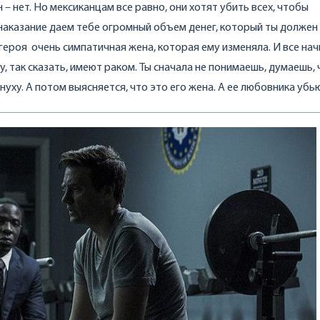
н – нет. Но мексиканцам все равно, они хотят убить всех, чтобы
 наказание даем тебе огромный объем денег, который ты должен
 героя очень симпатичная жена, которая ему изменяла. И все на
ну, так сказать, имеют раком. Ты сначала не понимаешь, думаешь, 
уху. А потом выясняется, что это его жена. А ее любовника убью