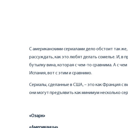
С американскими сериалами дело обстоит так же, 
рассуждать, как это любят делать сомелье. И, в 
бутылку вина, которая с чем-то сравнима. А с че
Испания, вот с этим и сравнимо.
Сериалы, сделанные в США, – это как Франция с в
они могут предъявить как минимум несколько се
«Озарк»
«Американцы»