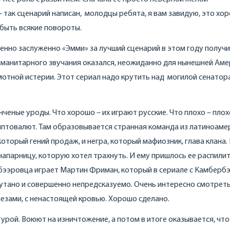
– так сценарий написан, молодцы ребята, я вам завидую, это хо
 быть всякие повороты.
енно заслуженно «Эмми» за лучший сценарий в этом году получи
гуманитарного звучания оказался, неожиданно для нынешней Аме
мотной истерии. Этот сериал надо крутить над могилой сенатор
нченые уроды. Что хорошо – их играют русские. Что плохо – плох
иптовалют. Там образовывается странная команда из латиноаме
оторый гений продаж, и негра, который мафиозник, глава клана. 
апарницу, которую хотел трахнуть. И ему пришлось ее распилит
эбээровца играет Мартин Фриман, который в сериале с Камберб
путано и совершенно непредсказуемо. Очень интересно смотреть
езами, с ненастоящей кровью. Хорошо сделано.
урой. Воюют на изничтожение, а потом в итоге оказывается, что