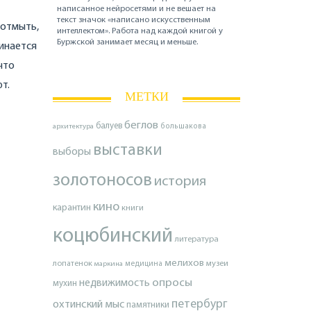
написанное нейросетями и не вешает на
текст значок «написано искусственным
 отмыть,
интеллектом». Работа над каждой книгой у
Буржской занимает месяц и меньше.
чинается
что
т.
МЕТКИ
беглов
балуев
архитектура
большакова
выставки
выборы
золотоносов
история
кино
карантин
книги
коцюбинский
литература
мелихов
лопатенок
музеи
маркина
медицина
опросы
недвижимость
мухин
петербург
охтинский мыс
памятники