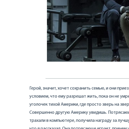
Герой, значит, хочет сохранить семью, и они при
условием, что ему разрешат жить, пока он не умр
уголочек тихой Америки, где просто зверь на зве
Совершенно другую Америку увидишь. Потрясающи
трахали в компьютере, получила награду за лучш
что я рассказал. Она потрясающе играет, причем 