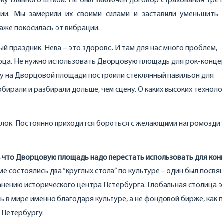
ку Главного штаба. Не был заключен договор страхования трет
ии. Мы замерили их своими силами и заставили уменьшить 
таже покосилась от вибрации.
ый праздник. Нева – это здорово. И там для нас много проблем,
орца. Не нужно использовать Дворцовую площадь для рок-конце
году на Дворцовой площади построили стеклянный павильон для
бирали и разбирали дольше, чем сцену. О каких высоких техноло
улок. Постоянно приходится бороться с желающими нагромозди
, что Дворцовую площадь надо перестать использовать для кон
е состоялись два “круглых стола” по культуре – один был посв
анению исторического центра Петербурга. Глобальная столица 
 в мире именно благодаря культуре, а не фондовой бирже, как 
 Петербургу.