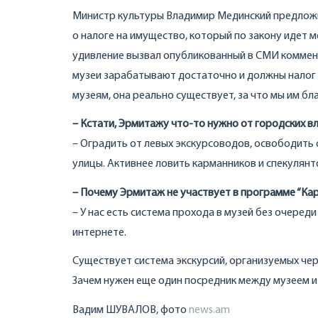
Министр культуры Владимир Мединский предложи
о налоге на имущество, который по закону идет
удивление вызвал опубликованный в СМИ коммент
музеи зарабатывают достаточно и должны налог 
музеям, она реально существует, за что мы им б
– Кстати, Эрмитажу что-то нужно от городских вл
– Оградить от левых экскурсоводов, освободит
улицы. Активнее ловить карманников и спекулянт
– Почему Эрмитаж не участвует в программе “Кар
– У нас есть система прохода в музей без очереди
интернете.
Существует система экскурсий, организуемых чер
Зачем нужен еще один посредник между музеем и
Вадим ШУВАЛОВ, фото
news.am