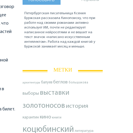
азговор
Петербургская писательница Ксения
щее
Буржская рассказала Кинопоиску, что при
 что
работе над своими романами активно
использует ИИ, почти не редактирует
ластей
написанное нейросетями и не вешает на
текст значок «написано искусственным
интеллектом». Работа над каждой книгой у
Буржской занимает месяц и меньше.
нной
МЕТКИ
беглов
балуев
архитектура
большакова
 в
выставки
выборы
золотоносов
история
 билет.
кино
карантин
книги
коцюбинский
литература