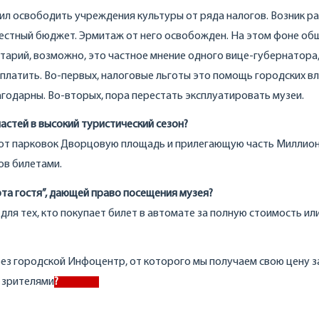
л освободить учреждения культуры от ряда налогов. Возник р
 местный бюджет. Эрмитаж от него освобожден. На этом фоне об
арий, возможно, это частное мнение одного вице-губернатора,
платить. Во-первых, налоговые льготы это помощь городских в
лагодарны. Во-вторых, пора перестать эксплуатировать музеи.
астей в высокий туристический сезон?
ь от парковок Дворцовую площадь и прилегающую часть Миллио
ов билетами.
та гостя”, дающей право посещения музея?
 для тех, кто покупает билет в автомате за полную стоимость или
ез городской Инфоцентр, от которого мы получаем свою цену за
 зрителями
?