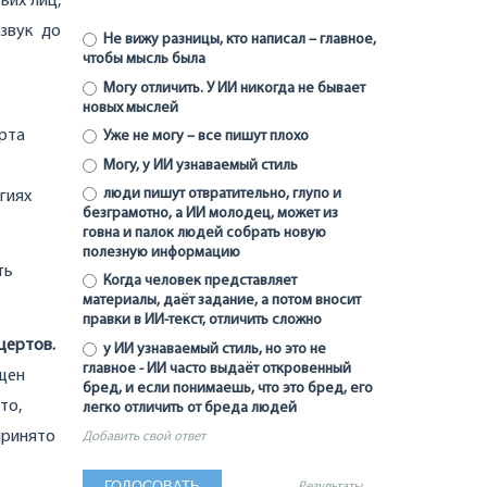
ьих лиц,
звук до
Не вижу разницы, кто написал – главное,
чтобы мысль была
Могу отличить. У ИИ никогда не бывает
новых мыслей
рта
Уже не могу – все пишут плохо
Могу, у ИИ узнаваемый стиль
люди пишут отвратительно, глупо и
гиях
безграмотно, а ИИ молодец, может из
говна и палок людей собрать новую
полезную информацию
ть
Когда человек представляет
материалы, даёт задание, а потом вносит
правки в ИИ-текст, отличить сложно
цертов.
у ИИ узнаваемый стиль, но это не
главное - ИИ часто выдаёт откровенный
ящен
бред, и если понимаешь, что это бред, его
это,
легко отличить от бреда людей
принято
Добавить свой ответ
Результаты