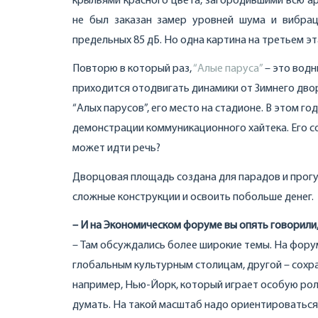
крыльями красного цвета, загородившими всю ар
не был заказан замер уровней шума и вибрац
предельных 85 дБ. Но одна картина на третьем э
Повторю в который раз,
“Алые паруса”
– это водн
приходится отодвигать динамики от Зимнего дв
“Алых парусов”, его место на стадионе. В этом 
демонстрации коммуникационного хайтека. Его со
может идти речь?
Дворцовая площадь создана для парадов и прог
сложные конструкции и освоить побольше денег.
– И на Экономическом форуме вы опять говорили
– Там обсуждались более широкие темы. На форум
глобальным культурным столицам, другой – сохр
например, Нью-Йорк, который играет особую роль
думать. На такой масштаб надо ориентироваться