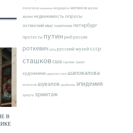
мелихов
лопатенок
музеи
маркина
медицина
опросы
недвижимость
мухин
петербург
охтинский мыс
памятники
путин
протесты
рнб
россия
роткевич
ссср
русский музей
рпц
сташков
сша
тороева
трамп
шаповалова
художники
царское село
эпидемия
шувалов
шолохов
щербакова
эрмитаж
эрарта
Е В
НИКЕ