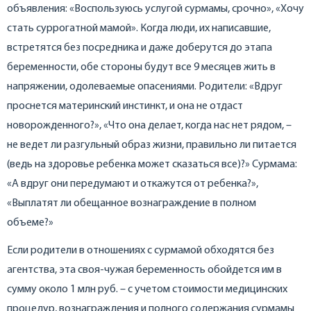
объявления: «Воспользуюсь услугой сурмамы, срочно», «Хочу
стать суррогатной мамой». Когда люди, их написавшие,
встретятся без посредника и даже доберутся до этапа
беременности, обе стороны будут все 9 месяцев жить в
напряжении, одолеваемые опасениями. Родители: «Вдруг
проснется материнский инстинкт, и она не отдаст
новорожденного?», «Что она делает, когда нас нет рядом, –
не ведет ли разгульный образ жизни, правильно ли питается
(ведь на здоровье ребенка может сказаться все)?» Сурмама:
«А вдруг они передумают и откажутся от ребенка?»,
«Выплатят ли обещанное вознаграждение в полном
объеме?»
Если родители в отношениях с сурмамой обходятся без
агентства, эта своя-чужая беременность обойдется им в
сумму около 1 млн руб. – с учетом стоимости медицинских
процедур, вознаграждения и полного содержания сурмамы