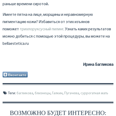
раньше времени сиротой
.
Имеете пятна на лице, морщины и неравномерную
пигментацию кожи? Избавиться от этих изъянов
поможет
трихлоруксусный пилинг
. Узнать каких результатов
можно добиться с помощью этой процедуры, вы можете на
bellaestetica.ru
Ирина Багликова
Вконтакте
Теги:
багликова
,
близнецы
,
Галкин
,
Пугачева
,
суррогатная мать
ВОЗМОЖНО БУДЕТ ИНТЕРЕСНО: