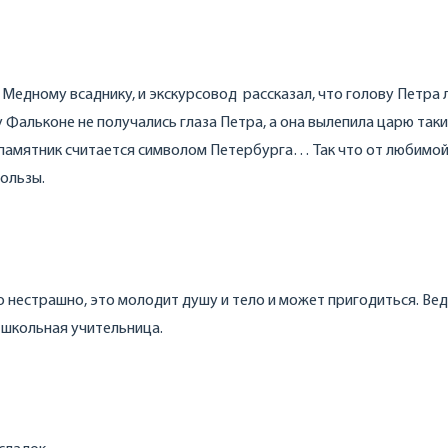
к Медному всаднику, и экскурсовод рассказал, что голову Петра 
 Фальконе не получались глаза Петра, а она вылепила царю так
 памятник считается символом Петербурга… Так что от любимо
ользы.
 нестрашно, это молодит душу и тело и может пригодиться. Ве
 школьная учительница.