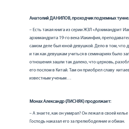
Анатолий ДАНИЛОВ, проходчик подземных туннел
– Есть такая книга из серии ЖЗЛ «Архимандрит И
архимандрита 19-го века Иакинфия, преподавател
самом деле был юной девушкой. Дело в том, что
и так как девушкам учиться в семинариях было з
отношения зашли так далеко, что церковь, разоб
его послом в Китай. Там он приобрел славу китаев
известным ученым…
Монах Александр (ЛИСНЯК) продолжает:
– А знаете, как он умирал? Он лежал в своей кель
Господь наказал его за прелюбодеяние и обман.