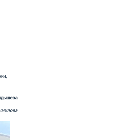
ки,
ндышева
умилова