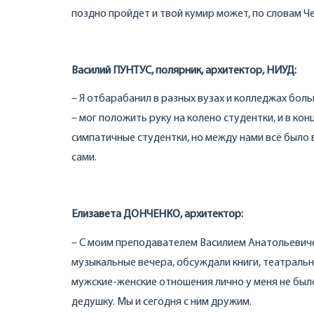
поздно пройдет и твой кумир может, по словам Ч
Василий ПУНТУС, полярник, архитектор, НИУД:
– Я отбарабанил в разных вузах и колледжах боль
– мог положить руку на колено студентки, и в кон
симпатичные студентки, но между нами всё было 
сами.
Елизавета ДОНЧЕНКО, архитектор:
– С моим преподавателем Василием Анатольевиче
музыкальные вечера, обсуждали книги, театральн
мужские-женские отношения лично у меня не было.
дедушку. Мы и сегодня с ним дружим.