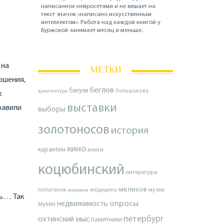
написанное нейросетями и не вешает на
текст значок «написано искусственным
интеллектом». Работа над каждой книгой у
Буржской занимает месяц и меньше.
 на
МЕТКИ
ошения,
беглов
балуев
архитектура
большакова
х
выставки
равили
выборы
золотоносов
история
кино
карантин
книги
коцюбинский
литература
мелихов
лопатенок
музеи
маркина
медицина
сь… Так
опросы
недвижимость
мухин
петербург
охтинский мыс
памятники