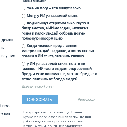
новых мыслей
Уже не могу – все пишут плохо
Могу, у ИИ узнаваемый стиль
люди пишут отвратительно, глупо и
безграмотно, а ИИ молодец, может из
говна и палок людей собрать новую
полезную информацию
кадемик
Когда человек представляет
нь
материалы, даёт задание, а потом вносит
те у нее
правки в ИИ-текст, отличить сложно
у ИИ узнаваемый стиль, но это не
главное - ИИ часто выдаёт откровенный
бред, и если понимаешь, что это бред, его
легко отличить от бреда людей
Добавить свой ответ
Результаты
й про
Петербургская писательница Ксения
о как
Буржская рассказала Кинопоиску, что при
работе над своими романами активно
использует ИИ, почти не редактирует