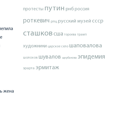
путин
протесты
рнб
россия
роткевич
ссср
русский музей
рпц
лепила
сташков
сша
тороева
трамп
ие
шаповалова
й
художники
царское село
эпидемия
шувалов
шолохов
щербакова
эрмитаж
эрарта
дь жена