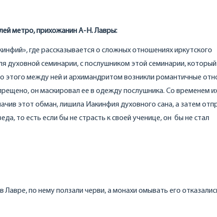
ей метро, прихожанин А-Н. Лавры:
акинфий», где рассказывается о сложных отношениях иркутского
я духовной семинарии, с послушником этой семинарии, который
 до этого между ней и архимандритом возникли романтичные отн
апрещено, он маскировал ее в одежду послушника. Со временем и
лачив этот обман, лишила Иакинфия духовного сана, а затем отп
еда, то есть если бы не страсть к своей ученице, он бы не стал
е в Лавре, по нему ползали черви, а монахи омывать его отказали