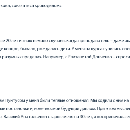
ехова, «оказаться крокодилом».
ше 20 лет и знаю немало случаев, когда преподаватель – даже а
це концов, бывало, рождались дети. У меня на курсах учились оче
в разумных пределах
.
Например, с Елизаветой Донченко – спроси
м Пунтусом у меня были теплые отношения. Мы ходили с ним на
ые постановки и, конечно, мой будущий диплом. При этом мысле
 Василий Анатольевич старше меня на 30 лет, я воспринимала ег