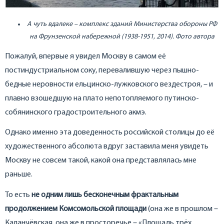
А чуть вдалеке – комплекс зданий Министерства обороны РФ
на Фрунзенской набережной (1938-1951, 2014). Фото автора
Пожалуй, впервые я увидел Москву в самом её
постиндустриальном соку, перевалившую через пышно-
бедные неровности ельцинско-лужковского вездестроя, – и
плавно взошедшую на плато непотопляемого путинско-
собянинского градостроительного акмэ.
Однако именно эта доведенность российской столицы до её
художественного абсолюта вдруг заставила меня увидеть
Москву не совсем такой, какой она представлялась мне
раньше.
То есть
не одним лишь бесконечным фрактальным
продолжением Комсомольской площади
(она же в прошлом –
Каланчёвская, она же в просторечье – «Площадь трёх