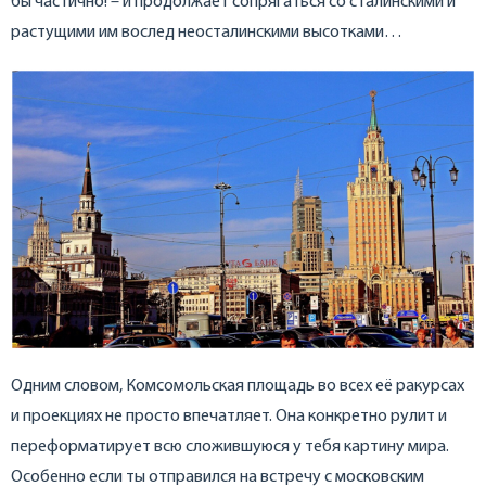
бы частично! – и продолжает сопрягаться со сталинскими и
растущими им вослед неосталинскими высотками…
Одним словом, Комсомольская площадь во всех её ракурсах
и проекциях не просто впечатляет. Она конкретно рулит и
переформатирует всю сложившуюся у тебя картину мира.
Особенно если ты отправился на встречу с московским