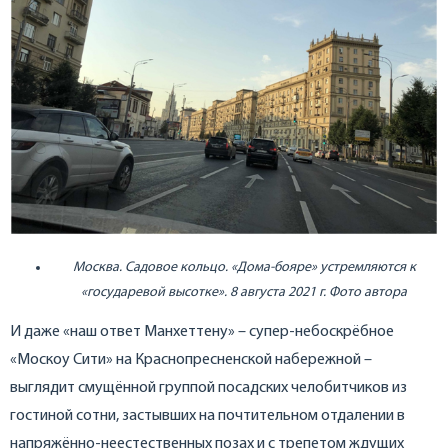
Москва. Садовое кольцо. «Дома-бояре» устремляются к
«государевой высотке». 8 августа 2021 г. Фото автора
И даже «наш ответ Манхеттену» – супер-небоскрёбное
«Москоу Сити» на Краснопресненской набережной –
выглядит смущённой группой посадских челобитчиков из
гостиной сотни, застывших на почтительном отдалении в
напряжённо-неестественных позах и с трепетом ждущих