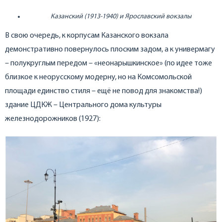
Казанский (1913-1940) и Ярославский вокзалы
В свою очередь, к корпусам Казанского вокзала
демонстративно повернулось плоским задом, а к универмагу
– полукруглым передом – «неонарышкинское» (по идее тоже
близкое к неорусскому модерну, но на Комсомольской
площади единство стиля – ещё не повод для знакомства!)
здание ЦДКЖ – Центрального дома культуры
железнодорожников (1927):