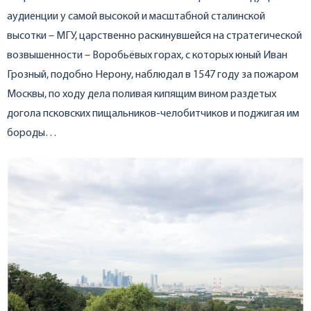
аудиенции у самой высокой и масштабной сталинской
высотки – МГУ, царственно раскинувшейся на стратегической
возвышенности – Воробьёвых горах, с которых юный Иван
Грозный, подобно Нерону, наблюдал в 1547 году за пожаром
Москвы, по ходу дела поливая кипящим вином раздетых
догола псковских пищальников-челобитчиков и поджигая им
бороды…