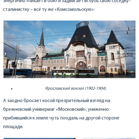
энергично «пихает в бок» и задвигает вглубь свою соседку-
сталинистку – всё ту же «Комсомольскую»:
Ярославский вокзал (1902-1904).
А заодно бросает косой презрительный взгляд на
брежневский универмаг «Московский», униженно
прибившийся к земле чуть поодаль на другой стороне
площади.