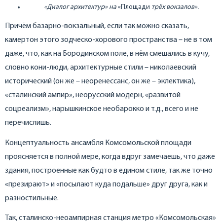
«Диалог архитектур» на
«Площади
трёх вокзалов».
Причём базарно-вокзальный, если так можно сказать,
камертон этого зодческо-хорового пространства – не в том
даже, что, как на Бородинском поле, в нём смешались в кучу,
словно кони-люди, архитектурные стили – николаевский
исторический (он же – неоренессанс, он же – эклектика),
«сталинский ампир», неорусский модерн, «развитой
соцреализм», нарышкинское необарокко и т.д., всего и не
перечислишь.
Концептуальность ансамбля Комсомольской площади
проясняется в полной мере, когда вдруг замечаешь, что даже
здания, построенные как будто в едином стиле, так же точно
«презирают» и «посылают куда подальше» друг друга, как и
разностильные.
Так, сталинско-неоампирная станция метро «Комсомольская»