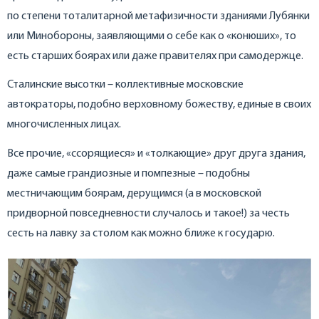
по степени тоталитарной метафизичности зданиями Лубянки
или Минобороны, заявляющими о себе как о «конюших», то
есть старших боярах или даже правителях при самодержце.
Сталинские высотки – коллективные московские
автократоры, подобно верховному божеству, единые в своих
многочисленных лицах.
Все прочие, «ссорящиеся» и «толкающие» друг друга здания,
даже самые грандиозные и помпезные – подобны
местничающим боярам, дерущимся (а в московской
придворной повседневности случалось и такое!) за честь
сесть на лавку за столом как можно ближе к государю.