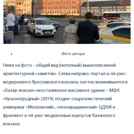
Фото автора
Ниже на фото – общий вид (неполный) вышеописанной
архитектурной «замятни». Слева направо: портал а-ля-рюс-
модернового Ярославского вокзала; охотно вклинившееся в
«базар-вокзал» неосталинское массивное здание – МФК
«Краснопрудный» (2019); поздне-соцреалистический
универмаг «Московский», «неонарышкинский» ЦДКЖ и
фрагмент а-ля-рюс-модерновых корпусов Казанского
вокзала: