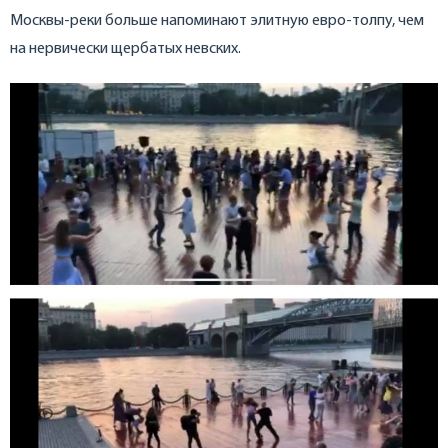
Москвы-реки больше напоминают элитную евро-толпу, чем
на нервически щербатых невских.