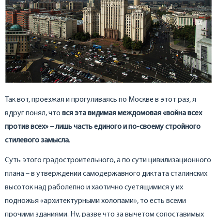
Так вот, проезжая и прогуливаясь по Москве в этот раз, я
вдруг понял, что
вся эта видимая междомовая «война всех
против всех» – лишь часть единого и по-своему стройного
стилевого замысла
.
Суть этого градостроительного, а по сути цивилизационного
плана – в утверждении самодержавного диктата сталинских
высоток над раболепно и хаотично суетящимися у их
подножья «архитектурными холопами», то есть всеми
прочими зданиями. Ну, разве что за вычетом сопоставимых