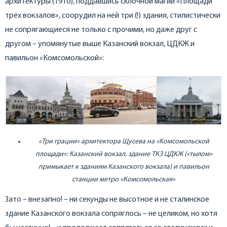
архитектуры (1910), поддавшись склочной магии «Площади
трёх вокзалов», соорудил на ней три (!) здания, стилистически
не сопрягающиеся не только с прочими, но даже друг с
другом – упомянутые выше Казанский вокзал, ЦДКЖ и
павильон «Комсомольской»:
«Три грации» архитектора Щусева на «Комсомольской
площади»: Казанский вокзал, здание ТКЗ ЦДКЖ («тылом»
примыкает к зданиям Казанского вокзала) и павильон
станции метро «Комсомольская»
Зато – внезапно! – ни секунды не высотное и не сталинское
здание Казанского вокзала сопряглось – не целиком, но хотя