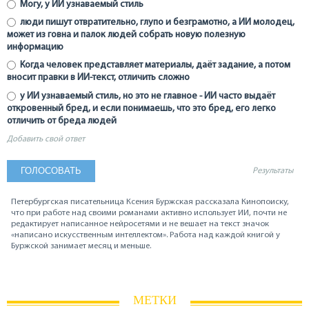
Могу, у ИИ узнаваемый стиль
люди пишут отвратительно, глупо и безграмотно, а ИИ молодец,
может из говна и палок людей собрать новую полезную
информацию
Когда человек представляет материалы, даёт задание, а потом
вносит правки в ИИ-текст, отличить сложно
у ИИ узнаваемый стиль, но это не главное - ИИ часто выдаёт
откровенный бред, и если понимаешь, что это бред, его легко
отличить от бреда людей
Добавить свой ответ
Результаты
Петербургская писательница Ксения Буржская рассказала Кинопоиску,
что при работе над своими романами активно использует ИИ, почти не
редактирует написанное нейросетями и не вешает на текст значок
«написано искусственным интеллектом». Работа над каждой книгой у
Буржской занимает месяц и меньше.
МЕТКИ