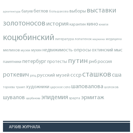
выставки
беглов
выборы
балуев
архитектура
большакова
золотоносов
история
кино
карантин
книги
коцюбинский
литература
лопатенок
маркина
медицина
опросы
недвижимость
охтинский мыс
мелихов
мухин
музеи
путин
петербург
протесты
рнб
россия
памятники
сташков
роткевич
ссср
сша
русский музей
рпц
шаповалова
художники
тороева
трамп
царское село
шолохов
эпидемия
шувалов
эрмитаж
эрарта
щербакова
АРХИВ ЖУРНАЛА