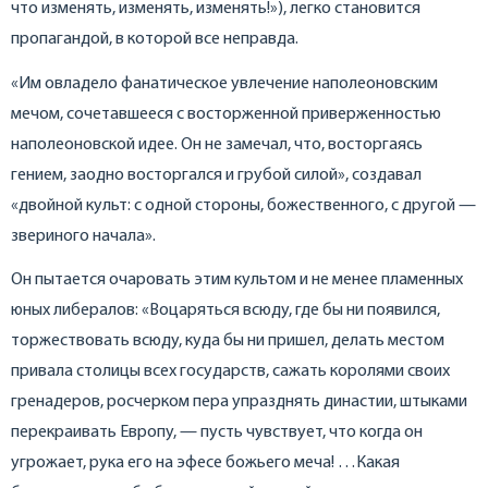
что изменять, изменять, изменять!»), легко становится
пропагандой, в которой все неправда.
«Им овладело фанатическое увлечение наполеоновским
мечом, сочетавшееся с восторженной приверженностью
наполеоновской идее. Он не замечал, что, восторгаясь
гением, заодно восторгался и грубой силой», создавал
«двойной культ: с одной стороны, божественного, с другой —
звериного начала».
Он пытается очаровать этим культом и не менее пламенных
юных либералов: «Воцаряться всюду, где бы ни появился,
торжествовать всюду, куда бы ни пришел, делать местом
привала столицы всех государств, сажать королями своих
гренадеров, росчерком пера упразднять династии, штыками
перекраивать Европу, — пусть чувствует, что когда он
угрожает, рука его на эфесе божьего меча! …Какая