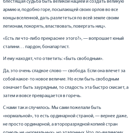
блестящая судьба быть великой нацией и создать великую
армию и, подобно горе, посылающей своих орлов во все
концы вселенной, дать разлететься по всей земле своим
легионам, покорять, властвовать, повергать ниц».
«Есть ли что-либо прекраснее этого?», — вопрошает юный
сталини… пардон, бонапартист.
И ему находят, что ответить: «Быть свободным».
Да, это очень сладкое слово — свобода. Если она влечет за
собой какое-то новое величие. Но если быть свободным
означает быть заурядным, то сладость эта быстро скисает, а
затем и вовсе превращается в горечь.
С нами так и случилось. Мы сами пожелали быть
«нормальной», то есть ординарной страной, — вернее даже,
не просто ординарной, а второразрядной копией стран
отнюдь не «нормальных», но эталонных. Что, по-видимому,