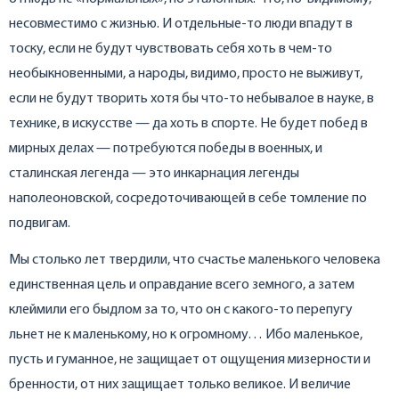
несовместимо с жизнью. И отдельные-то люди впадут в
тоску, если не будут чувствовать себя хоть в чем-то
необыкновенными, а народы, видимо, просто не выживут,
если не будут творить хотя бы что-то небывалое в науке, в
технике, в искусстве — да хоть в спорте. Не будет побед в
мирных делах — потребуются победы в военных, и
сталинская легенда — это инкарнация легенды
наполеоновской, сосредоточивающей в себе томление по
подвигам.
Мы столько лет твердили, что счастье маленького человека
единственная цель и оправдание всего земного, а затем
клеймили его быдлом за то, что он с какого-то перепугу
льнет не к маленькому, но к огромному… Ибо маленькое,
пусть и гуманное, не защищает от ощущения мизерности и
бренности, от них защищает только великое. И величие