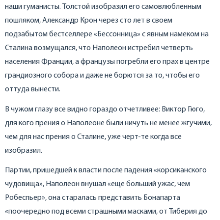
наши гуманисты. Толстой изобразил его самовлюбленным
пошляком, Александр Крон через сто лет в своем
подзабытом бестселлере «Бессонница» с явным намеком на
Сталина возмущался, что Наполеон истребил четверть
населения Франции, а французы погребли его прах в центре
грандиозного собора и даже не борются за то, чтобы его
оттуда вынести.
В чужом глазу все видно гораздо отчетливее: Виктор Гюго,
для кого прения о Наполеоне были ничуть не менее жгучими,
чем для нас прения о Сталине, уже черт-те когда все
изобразил.
Партии, пришедшей к власти после падения «корсиканского
чудовища», Наполеон внушал «еще больший ужас, чем
Робеспьер», она старалась представить Бонапарта
«поочередно под всеми страшными масками, от Тиберия до