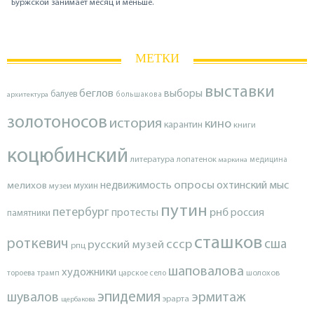
Буржской занимает месяц и меньше.
МЕТКИ
выставки
беглов
выборы
балуев
архитектура
большакова
золотоносов
история
кино
карантин
книги
коцюбинский
литература
лопатенок
маркина
медицина
опросы
недвижимость
охтинский мыс
мелихов
мухин
музеи
путин
петербург
протесты
рнб
россия
памятники
сташков
роткевич
ссср
сша
русский музей
рпц
шаповалова
художники
тороева
трамп
царское село
шолохов
эпидемия
шувалов
эрмитаж
эрарта
щербакова