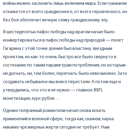
войны можно заслонить лишь величием мира. Если гуманизм
откажется от всего грандиозного, от всего героического, он
без боя обеспечит вечную славу грандиозному злу.
В шестидесятых пафос победы над врагом начал было
конвертироваться в пафос победы над природой — полет
Гагарина с этой точки зрения был воистину звездным
проектом, но как-то очень быстро все было свернуто в
состязание по таким параметрам потребления, по которым
ни догнать, ни, тем более, перегнать было невозможно. Зато
создавать небывалое мы вовсе перестали. А потом еще и
утвердились, что это и не нужно — главное ВВП,
монетизация, курс рубля…
Однако попранный романтизм начал снова искать
применений в военной сфере, тогда как, скажем, наука
никаких чрезмерных жертв сегодня не требует. Нам