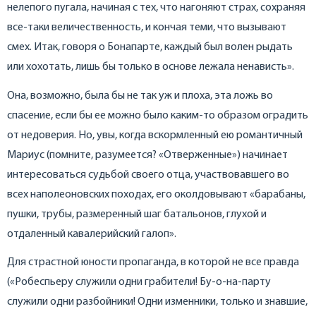
нелепого пугала, начиная с тех, что нагоняют страх, сохраняя
все-таки величественность, и кончая теми, что вызывают
смех. Итак, говоря о Бонапарте, каждый был волен рыдать
или хохотать, лишь бы только в основе лежала ненависть».
Она, возможно, была бы не так уж и плоха, эта ложь во
спасение, если бы ее можно было каким-то образом оградить
от недоверия. Но, увы, когда вскормленный ею романтичный
Мариус (помните, разумеется? «Отверженные») начинает
интересоваться судьбой своего отца, участвовавшего во
всех наполеоновских походах, его околдовывают «барабаны,
пушки, трубы, размеренный шаг батальонов, глухой и
отдаленный кавалерийский галоп».
Для страстной юности пропаганда, в которой не все правда
(«Робеспьеру служили одни грабители! Бу-о-на-парту
служили одни разбойники! Одни изменники, только и знавшие,