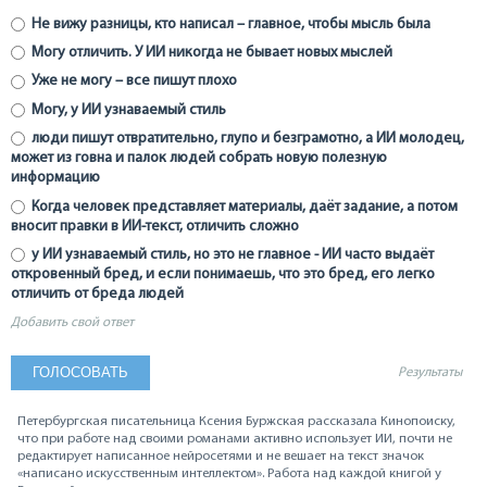
Не вижу разницы, кто написал – главное, чтобы мысль была
Могу отличить. У ИИ никогда не бывает новых мыслей
Уже не могу – все пишут плохо
Могу, у ИИ узнаваемый стиль
люди пишут отвратительно, глупо и безграмотно, а ИИ молодец,
может из говна и палок людей собрать новую полезную
информацию
Когда человек представляет материалы, даёт задание, а потом
вносит правки в ИИ-текст, отличить сложно
у ИИ узнаваемый стиль, но это не главное - ИИ часто выдаёт
откровенный бред, и если понимаешь, что это бред, его легко
отличить от бреда людей
Добавить свой ответ
Результаты
Петербургская писательница Ксения Буржская рассказала Кинопоиску,
что при работе над своими романами активно использует ИИ, почти не
редактирует написанное нейросетями и не вешает на текст значок
«написано искусственным интеллектом». Работа над каждой книгой у