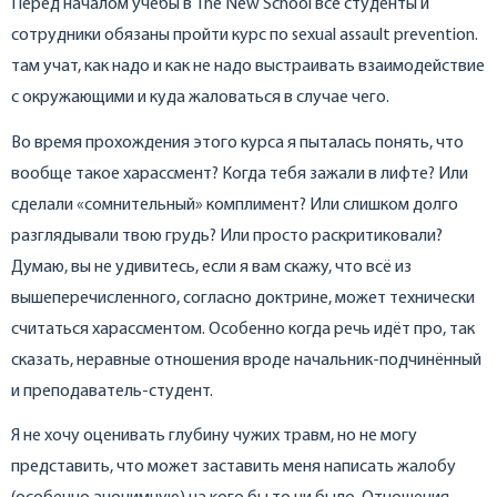
Перед началом учёбы в The New School все студенты и
сотрудники обязаны пройти курс по sexual assault prevention.
там учат, как надо и как не надо выстраивать взаимодействие
с окружающими и куда жаловаться в случае чего.
Во время прохождения этого курса я пыталась понять, что
вообще такое харассмент? Когда тебя зажали в лифте? Или
сделали «сомнительный» комплимент? Или слишком долго
разглядывали твою грудь? Или просто раскритиковали?
Думаю, вы не удивитесь, если я вам скажу, что всё из
вышеперечисленного, согласно доктрине, может технически
считаться харассментом. Особенно когда речь идёт про, так
сказать, неравные отношения вроде начальник-подчинённый
и преподаватель-студент.
Я не хочу оценивать глубину чужих травм, но не могу
представить, что может заставить меня написать жалобу