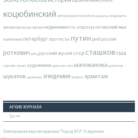
история
кино
карантин
книги
коцюбинский
литература
лопатенок
маркина
медицина
опросы
недвижимость
охтинский мыс
мелихов
мухин
музеи
путин
петербург
протесты
рнб
россия
памятники
сташков
роткевич
ссср
сша
русский музей
рпц
шаповалова
художники
тороева
трамп
царское село
шолохов
эпидемия
шувалов
эрмитаж
эрарта
щербакова
АРХИВ ЖУРНАЛА
Тут
Электронная версия журнала "Город 812". О журнале.