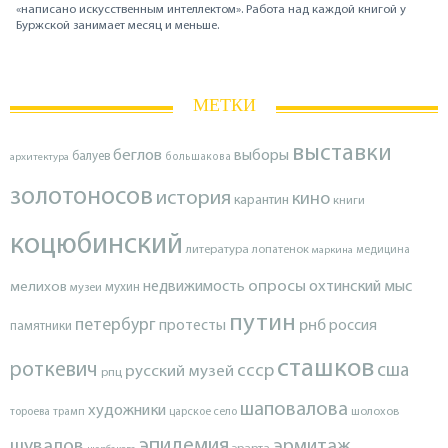
«написано искусственным интеллектом». Работа над каждой книгой у
Буржской занимает месяц и меньше.
МЕТКИ
выставки
беглов
выборы
балуев
архитектура
большакова
золотоносов
история
кино
карантин
книги
коцюбинский
литература
лопатенок
маркина
медицина
опросы
недвижимость
охтинский мыс
мелихов
мухин
музеи
путин
петербург
протесты
рнб
россия
памятники
сташков
роткевич
ссср
сша
русский музей
рпц
шаповалова
художники
тороева
трамп
царское село
шолохов
эпидемия
шувалов
эрмитаж