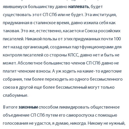
явившемуся большинству давно
наплевать
, будет
существовать этот СП СПб или не будет. Эта институция,
придуманная в сталинское время, давно изжила себя как
таковая. Это же, естественно, касается и Союза российских
писателей. Никакой пользы от этих придуманных почти 100
лет назад организаций, созданных партфункционерами для
контроля писателей со стороны КПСС, давно нет и быть не
может. Абсолютное большинство членов СП СПб давно не
платит членские взносы. А уж ходить на какие-то идиотские
собрания, тем более переходить из одного бессмысленного
союза в другой еще более бессмысленный могут только
слабоумные.
В итоге
законным
способом ликвидировать общественное
объединение СП СПб путем его самороспуска с помощью
голосования не удастся, я думаю, никогда. Никому не нужный,