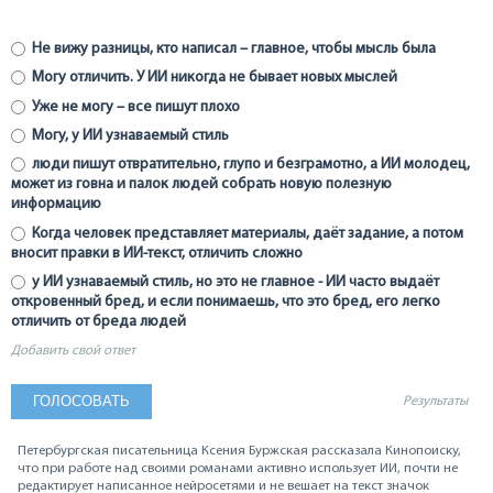
Не вижу разницы, кто написал – главное, чтобы мысль была
Могу отличить. У ИИ никогда не бывает новых мыслей
Уже не могу – все пишут плохо
Могу, у ИИ узнаваемый стиль
люди пишут отвратительно, глупо и безграмотно, а ИИ молодец,
может из говна и палок людей собрать новую полезную
информацию
Когда человек представляет материалы, даёт задание, а потом
вносит правки в ИИ-текст, отличить сложно
у ИИ узнаваемый стиль, но это не главное - ИИ часто выдаёт
откровенный бред, и если понимаешь, что это бред, его легко
отличить от бреда людей
Добавить свой ответ
Результаты
Петербургская писательница Ксения Буржская рассказала Кинопоиску,
что при работе над своими романами активно использует ИИ, почти не
редактирует написанное нейросетями и не вешает на текст значок