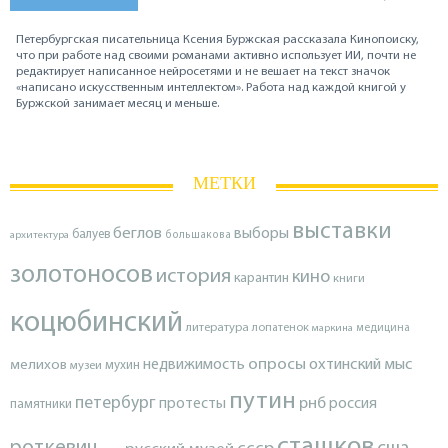
Петербургская писательница Ксения Буржская рассказала Кинопоиску,
что при работе над своими романами активно использует ИИ, почти не
редактирует написанное нейросетями и не вешает на текст значок
«написано искусственным интеллектом». Работа над каждой книгой у
Буржской занимает месяц и меньше.
МЕТКИ
выставки
беглов
выборы
балуев
архитектура
большакова
золотоносов
история
кино
карантин
книги
коцюбинский
литература
лопатенок
маркина
медицина
опросы
недвижимость
охтинский мыс
мелихов
мухин
музеи
путин
петербург
протесты
рнб
россия
памятники
сташков