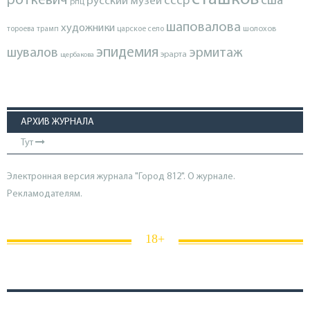
роткевич
ссср
сша
русский музей
рпц
шаповалова
художники
тороева
трамп
царское село
шолохов
эпидемия
шувалов
эрмитаж
эрарта
щербакова
АРХИВ ЖУРНАЛА
Тут
Электронная версия журнала "Город 812". О журнале.
Рекламодателям.
18+