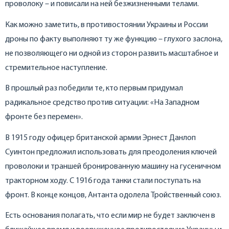
проволоку – и повисали на ней безжизненными телами.
Как можно заметить, в противостоянии Украины и России
дроны по факту выполняют ту же функцию – глухого заслона,
не позволяющего ни одной из сторон развить масштабное и
стремительное наступление.
В прошлый раз победили те, кто первым придумал
радикальное средство против ситуации: «На Западном
фронте без перемен».
В 1915 году офицер британской армии Эрнест Данлоп
Суинтон предложил использовать для преодоления ключей
проволоки и траншей бронированную машину на гусеничном
тракторном ходу. С 1916 года танки стали поступать на
фронт. В конце концов, Антанта одолела Тройственный союз.
Есть основания полагать, что если мир не будет заключен в