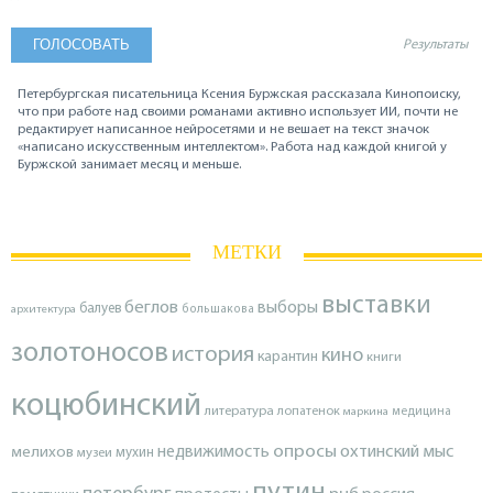
Результаты
Петербургская писательница Ксения Буржская рассказала Кинопоиску,
что при работе над своими романами активно использует ИИ, почти не
редактирует написанное нейросетями и не вешает на текст значок
«написано искусственным интеллектом». Работа над каждой книгой у
Буржской занимает месяц и меньше.
МЕТКИ
выставки
беглов
выборы
балуев
архитектура
большакова
золотоносов
история
кино
карантин
книги
коцюбинский
литература
лопатенок
маркина
медицина
опросы
недвижимость
охтинский мыс
мелихов
мухин
музеи
путин