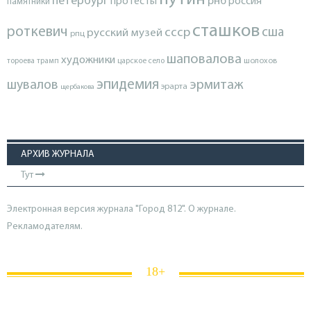
петербург
протесты
рнб
россия
памятники
сташков
роткевич
ссср
сша
русский музей
рпц
шаповалова
художники
тороева
трамп
царское село
шолохов
эпидемия
шувалов
эрмитаж
эрарта
щербакова
АРХИВ ЖУРНАЛА
Тут
Электронная версия журнала "Город 812". О журнале.
Рекламодателям.
18+