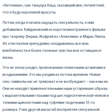
«битломан», сын танцора Каца, сказавший мне, пятилетней,
что я буду королевой красоты.
Потом, когда я начала ощущать сексуальность, к ним
добавились Кайдановский из короткоментражного фильма
про теорему Ферма, Жофрей из «Анжелики» и Марис Лиепа.
Из этих пазлов причудливо складывались все мои
влюблённости и более сложные чувства всю оставшуюся
жизнь.
Это не эпоха уходит, провожаемая словесными штампами и
воздыханиями. Это мы уходим из потока времени. Новые
секс-символы нас не тревожат и не возбуждают – как и мы их.
Они не находят привлекательными наши устаревшие образы
с выразительными глазами под шестидесятнической чёлкой и
тонкими щиколотками над туфлями-лодочками 35-го
размера. У них другой масштаб восприятия сексуальной