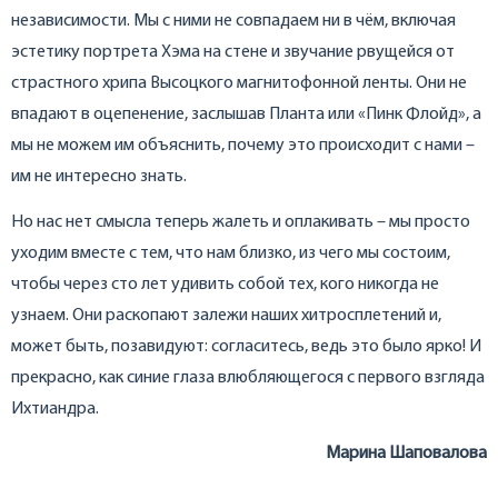
независимости. Мы с ними не совпадаем ни в чём, включая
эстетику портрета Хэма на стене и звучание рвущейся от
страстного хрипа Высоцкого магнитофонной ленты. Они не
впадают в оцепенение, заслышав Планта или «Пинк Флойд», а
мы не можем им объяснить, почему это происходит с нами –
им не интересно знать.
Но нас нет смысла теперь жалеть и оплакивать – мы просто
уходим вместе с тем, что нам близко, из чего мы состоим,
чтобы через сто лет удивить собой тех, кого никогда не
узнаем. Они раскопают залежи наших хитросплетений и,
может быть, позавидуют: согласитесь, ведь это было ярко! И
прекрасно, как синие глаза влюбляющегося с первого взгляда
Ихтиандра.
Марина Шаповалова