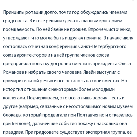
Принципы ротации долго, почти год обсуждались членами
градсовета. В итоге решили сделать главным критерием
посещаемость. По ней Явейн не прошел. Впрочем, источники,
утверждают, что могла быть и другая причина. В начале июля
состоялась отчетная конференция Санкт-Петербургского
союза архитекторов и на ней группа членов союза
предприняла попытку досрочно сместить президента Олега
Романова и избрать своего человека. Явейн выступил с
примирительной речью и все осталось на своих местах. Но
испортил отношения с некоторыми более молодыми
коллегами. Подчеркиваем, это всего лишь версия – есть и
другие (напрмер, связанные с несостоявшимся новым музеем
блокады, который продвигали при Полтавченко и отказались
при Беглове), дальнейшие события покажут насколько она
правдива. При градсовете существует экспертная группа, ее