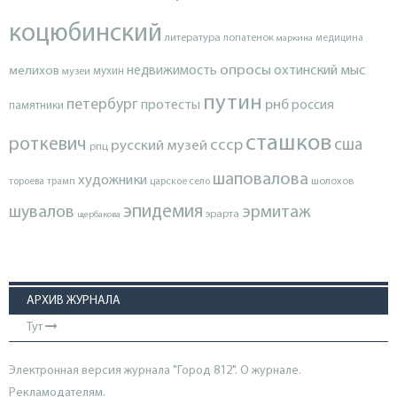
коцюбинский
литература
лопатенок
маркина
медицина
опросы
недвижимость
охтинский мыс
мелихов
мухин
музеи
путин
петербург
протесты
рнб
россия
памятники
сташков
роткевич
ссср
сша
русский музей
рпц
шаповалова
художники
тороева
трамп
царское село
шолохов
эпидемия
шувалов
эрмитаж
эрарта
щербакова
АРХИВ ЖУРНАЛА
Тут
Электронная версия журнала "Город 812". О журнале.
Рекламодателям.