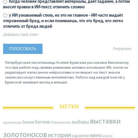
Когда человек представляет материалы, даёт задание, а потом
вносит правки в ИИ-текст, отличить сложно
у ИИ узнаваемый стиль, но это не главное - ИИ часто выдаёт
откровенный бред, и если понимаешь, что это бред, его легко
отличить от бреда людей
Добавить свой ответ
Результаты
Петербургская писательница Ксения Буржская рассказала Кинопоиску,
что при работе над своими романами активно использует ИИ, почти не
редактирует написанное нейросетями и не вешает на текст значок
«написано искусственным интеллектом». Работа над каждой книгой у
Буржской занимает месяц и меньше.
МЕТКИ
выставки
беглов
выборы
балуев
архитектура
большакова
золотоносов
история
кино
карантин
книги