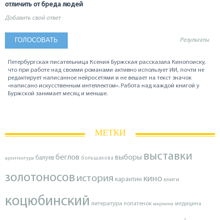
отличить от бреда людей
Добавить свой ответ
Результаты
Петербургская писательница Ксения Буржская рассказала Кинопоиску,
что при работе над своими романами активно использует ИИ, почти не
редактирует написанное нейросетями и не вешает на текст значок
«написано искусственным интеллектом». Работа над каждой книгой у
Буржской занимает месяц и меньше.
МЕТКИ
выставки
беглов
выборы
балуев
архитектура
большакова
золотоносов
история
кино
карантин
книги
коцюбинский
литература
лопатенок
маркина
медицина