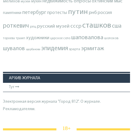
опросы
недвижимость
охтинский мыс
мелихов
мухин
музеи
путин
петербург
протесты
рнб
россия
памятники
сташков
роткевич
ссср
сша
русский музей
рпц
шаповалова
художники
тороева
трамп
царское село
шолохов
эпидемия
шувалов
эрмитаж
эрарта
щербакова
АРХИВ ЖУРНАЛА
Тут
Электронная версия журнала "Город 812". О журнале.
Рекламодателям.
18+