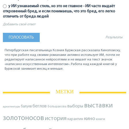
у ИИ узнаваемый стиль, но это не главное - ИИ часто выдаёт
откровенный бред, и если понимаешь, что это бред, его легко
отличить от бреда людей
Добавить свой ответ
Результаты
Петербургская писательница Ксения Буржская рассказала Кинопоиску,
что при работе над своими романами активно использует ИИ, почти не
редактирует написанное нейросетями и не вешает на текст значок
«написано искусственным интеллектом». Работа над каждой книгой у
Буржской занимает месяц и меньше.
МЕТКИ
выставки
беглов
выборы
балуев
архитектура
большакова
золотоносов
история
кино
карантин
книги