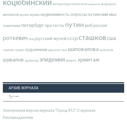
коцюбинский
литература
лопатенок
маркина
медицина
опросы
недвижимость
охтинский мыс
мелихов
мухин
музеи
путин
петербург
протесты
рнб
россия
памятники
сташков
роткевич
ссср
сша
русский музей
рпц
шаповалова
художники
тороева
трамп
царское село
шолохов
эпидемия
шувалов
эрмитаж
эрарта
щербакова
АРХИВ ЖУРНАЛА
Тут
Электронная версия журнала "Город 812". О журнале.
Рекламодателям.