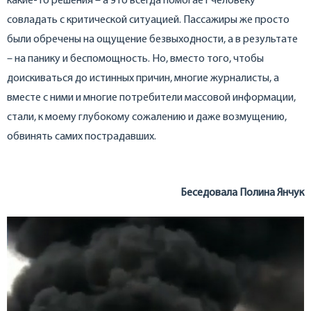
какие-то решения – а это всегда помогает человеку
совладать с критической ситуацией. Пассажиры же просто
были обречены на ощущение безвыходности, а в результате
– на панику и беспомощность. Но, вместо того, чтобы
доискиваться до истинных причин, многие журналисты, а
вместе с ними и многие потребители массовой информации,
стали, к моему глубокому сожалению и даже возмущению,
обвинять самих пострадавших.
Беседовала Полина Янчук