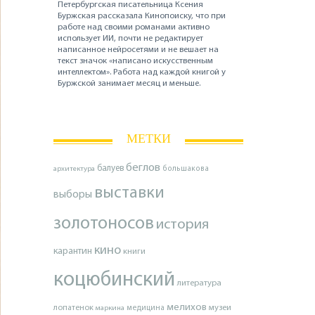
Петербургская писательница Ксения
Буржская рассказала Кинопоиску, что при
работе над своими романами активно
использует ИИ, почти не редактирует
написанное нейросетями и не вешает на
текст значок «написано искусственным
интеллектом». Работа над каждой книгой у
Буржской занимает месяц и меньше.
МЕТКИ
беглов
балуев
архитектура
большакова
выставки
выборы
золотоносов
история
кино
карантин
книги
коцюбинский
литература
мелихов
лопатенок
музеи
маркина
медицина