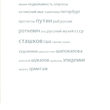
опросы
недвижимость
мухин
петербург
охтинский мыс
памятники
путин
протесты
рнб
россия
роткевич
ссср
русский музей
рпц
сташков
сша
тороева
трамп
шаповалова
художники
царское село
эпидемия
шувалов
шолохов
щербакова
эрмитаж
эрарта