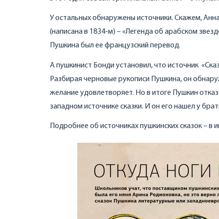
У остальных обнаружены источники. Скажем, Анна
(написана в 1834-м) – «Легенда об арабском звез
Пушкина был ее французский перевод.
А пушкинист Бонди установил, что источник «Сказ
Разбирая черновые рукописи Пушкина, он обнаруж
желание удовлетворяет. Но в итоге Пушкин отказ
западном источнике сказки. И он его нашел у брат
Подробнее об источниках пушкинских сказок – в 