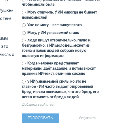
чтобы мысль была
етушке»
Могу отличить. У ИИ никогда не бывает
новых мыслей
иотеке
Уже не могу – все пишут плохо
Могу, у ИИ узнаваемый стиль
римм.
люди пишут отвратительно, глупо и
безграмотно, а ИИ молодец, может из
 это
говна и палок людей собрать новую
мысль о
полезную информацию
Когда человек представляет
материалы, даёт задание, а потом вносит
правки в ИИ-текст, отличить сложно
у ИИ узнаваемый стиль, но это не
главное - ИИ часто выдаёт откровенный
бред, и если понимаешь, что это бред, его
легко отличить от бреда людей
Добавить свой ответ
Результаты