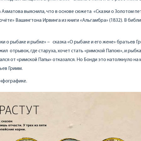
 Ахматова выяснила, что в основе сюжета «Сказки о Золотом п
дочёте» Вашингтона Ирвинга из книги «Альгамбра» (1832). В библ
ки о рыбаке и рыбке» – сказка «О рыбаке и его жене» братьев Г
ил отрывок, где старуха, хочет стать «римской Папою», и рыбка
ался от «римской Папы» отказался. Но Бонди это натолкнуло на 
ьев Гримм.
инфографике.