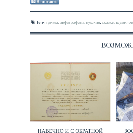
Вконтакте
Теги:
гримм
,
инфографика
,
пушкин
,
сказки
,
шумилов
ВОЗМОЖН
НАВЕЧНО И С ОБРАТНОЙ
ЗО