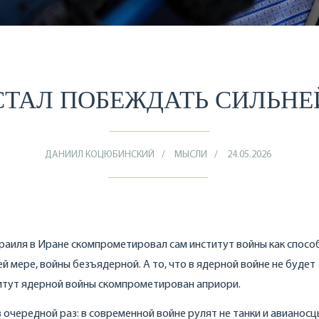
СТАЛ ПОБЕЖДАТЬ СИЛЬН
ДАНИИЛ КОЦЮБИНСКИЙ
МЫСЛИ
24.05.2026
зраиля в Иране скомпрометировал сам институт войны как спосо
й мере, войны безъядерной. А то, что в ядерной войне не будет
титут ядерной войны скомпрометирован априори.
очередной раз: в современной войне рулят не танки и авианосцы