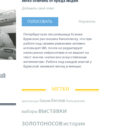
легко отличить от бреда людей
Добавить свой ответ
Результаты
Петербургская писательница Ксения
Буржская рассказала Кинопоиску, что при
работе над своими романами активно
использует ИИ, почти не редактирует
написанное нейросетями и не вешает на
текст значок «написано искусственным
интеллектом». Работа над каждой книгой у
Буржской занимает месяц и меньше.
ЫЙ
МЕТКИ
беглов
балуев
архитектура
большакова
выставки
выборы
золотоносов
история