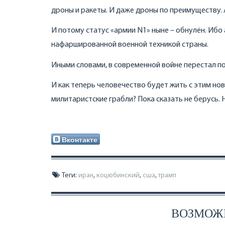
дроны и ракеты. И даже дроны по преимуществу. 
И потому статус «армии N1» ныне – обнулён. Иб
нафаршированной военной техникой страны.
Иными словами, в современной войне перестал п
И как теперь человечество будет жить с этим но
милитаристские грабли? Пока сказать не берусь. 
Вконтакте
Теги:
иран
,
коцюбинский
,
сша
,
трамп
ВОЗМОЖН