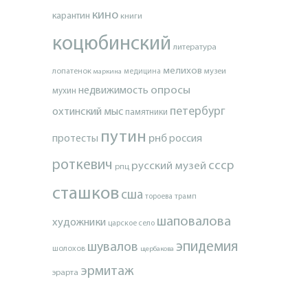
кино
карантин
книги
коцюбинский
литература
мелихов
лопатенок
музеи
маркина
медицина
опросы
недвижимость
мухин
петербург
охтинский мыс
памятники
путин
протесты
рнб
россия
роткевич
ссср
русский музей
рпц
сташков
сша
тороева
трамп
шаповалова
художники
царское село
эпидемия
шувалов
шолохов
щербакова
эрмитаж
эрарта