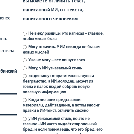
Вы можете отличить текст,
.
написанный ИИ, от текста,
менее
написанного человеком
Не вижу разницы, кто написал – главное,
мпа.
чтобы мысль была
Могу отличить. У ИИ никогда не бывает
пать на
новых мыслей
Уже не могу – все пишут плохо
Могу, у ИИ узнаваемый стиль
бинский
люди пишут отвратительно, глупо и
безграмотно, а ИИ молодец, может из
говна и палок людей собрать новую
полезную информацию
Когда человек представляет
материалы, даёт задание, а потом вносит
правки в ИИ-текст, отличить сложно
у ИИ узнаваемый стиль, но это не
главное - ИИ часто выдаёт откровенный
бред, и если понимаешь, что это бред, его