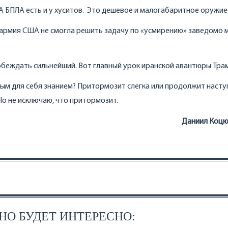
А БПЛА есть и у хуситов. Это дешевое и малогабаритное оружие
о армия США не смогла решить задачу по «усмирению» заведомо 
обеждать сильнейший. Вот главный урок иранской авантюры Тра
вым для себя знанием? Притормозит слегка или продолжит насту
Но не исключаю, что притормозит.
Даниил Коцю
О БУДЕТ ИНТЕРЕСНО: