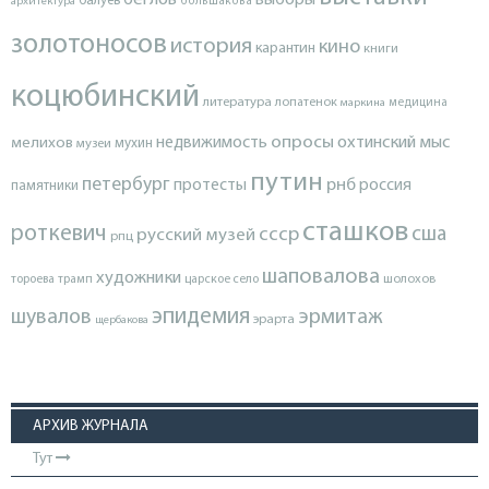
балуев
архитектура
большакова
золотоносов
история
кино
карантин
книги
коцюбинский
литература
лопатенок
маркина
медицина
опросы
недвижимость
охтинский мыс
мелихов
мухин
музеи
путин
петербург
протесты
рнб
россия
памятники
сташков
роткевич
ссср
сша
русский музей
рпц
шаповалова
художники
тороева
трамп
царское село
шолохов
эпидемия
шувалов
эрмитаж
эрарта
щербакова
АРХИВ ЖУРНАЛА
Тут