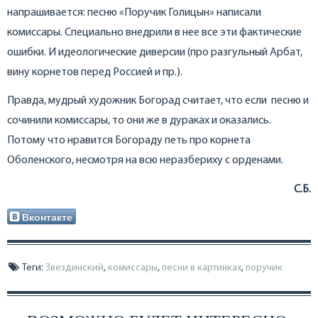
напрашивается: песню «Поручик Голицын» написали
комиссары. Специально внедрили в нее все эти фактические
ошибки. И идеологические диверсии (про разгульный Арбат,
вину корнетов перед Россией и пр.).
Правда, мудрый художник Богорад считает, что если песню и
сочинили комиссары, то они же в дураках и оказались.
Потому что нравится Богораду петь про корнета
Оболенского, несмотря на всю неразбериху с орденами.
С.Б.
Вконтакте
Теги:
Звездинский
,
комиссары
,
песни в картинках
,
поручик