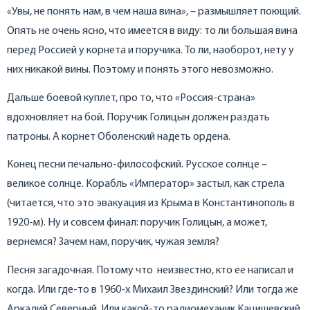
«Увы, не понять нам, в чем наша вина», – размышляет поющий.
Опять не очень ясно, что имеется в виду: то ли большая вина
перед Россией у корнета и поручика. То ли, наоборот, нету у
них никакой вины. Поэтому и понять этого невозможно.
Дальше боевой куплет, про то, что «Россия-страна»
вдохновляет на бой. Поручик Голицын должен раздать
патроны. А корнет Оболенский надеть ордена.
Конец песни печально-философский. Русское солнце –
великое солнце. Корабль «Император» застыл, как стрела
(читается, что это эвакуация из Крыма в Константинополь в
1920-м). Ну и совсем финал: поручик Голицын, а может,
вернемся? Зачем нам, поручик, чужая земля?
Песня загадочная. Потому что неизвестно, кто ее написал и
когда. Или где-то в 1960-х Михаил Звездинский? Или тогда же
Аркадий Северный. Или какой-то радиомеханик Кацишевский