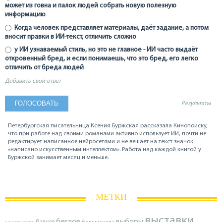
может из говна и палок людей собрать новую полезную
информацию
Когда человек представляет материалы, даёт задание, а потом
вносит правки в ИИ-текст, отличить сложно
у ИИ узнаваемый стиль, но это не главное - ИИ часто выдаёт
откровенный бред, и если понимаешь, что это бред, его легко
отличить от бреда людей
Добавить свой ответ
Результаты
Петербургская писательница Ксения Буржская рассказала Кинопоиску,
что при работе над своими романами активно использует ИИ, почти не
редактирует написанное нейросетями и не вешает на текст значок
«написано искусственным интеллектом». Работа над каждой книгой у
Буржской занимает месяц и меньше.
МЕТКИ
выставки
беглов
выборы