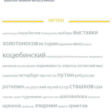
Буржской занимает месяц и меньше.
МЕТКИ
выставки
беглов
выборы
балуев
архитектура
большакова
золотоносов
история
кино
карантин
книги
коцюбинский
литература
лопатенок
маркина
медицина
опросы
недвижимость
охтинский мыс
мелихов
мухин
музеи
путин
петербург
протесты
рнб
россия
памятники
сташков
роткевич
ссср
сша
русский музей
рпц
шаповалова
художники
тороева
трамп
царское село
шолохов
эпидемия
шувалов
эрмитаж
эрарта
щербакова