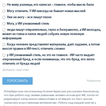
Не вижу разницы, кто написал – главное, чтобы мысль была
Могу отличить. У ИИ никогда не бывает новых мыслей
Уже не могу – все пишут плохо
Могу, у ИИ узнаваемый стиль
люди пишут отвратительно, глупо и безграмотно, а ИИ молодец,
может из говна и палок людей собрать новую полезную
информацию
Когда человек представляет материалы, даёт задание, а потом
вносит правки в ИИ-текст, отличить сложно
у ИИ узнаваемый стиль, но это не главное - ИИ часто выдаёт
откровенный бред, и если понимаешь, что это бред, его легко
отличить от бреда людей
Добавить свой ответ
Результаты
Петербургская писательница Ксения Буржская рассказала Кинопоиску,
что при работе над своими романами активно использует ИИ, почти не
редактирует написанное нейросетями и не вешает на текст значок
«написано искусственным интеллектом». Работа над каждой книгой у