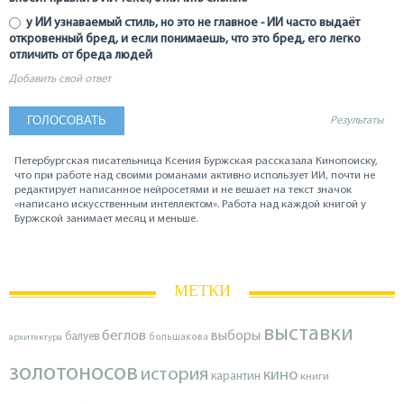
у ИИ узнаваемый стиль, но это не главное - ИИ часто выдаёт
откровенный бред, и если понимаешь, что это бред, его легко
отличить от бреда людей
Добавить свой ответ
Результаты
Петербургская писательница Ксения Буржская рассказала Кинопоиску,
что при работе над своими романами активно использует ИИ, почти не
редактирует написанное нейросетями и не вешает на текст значок
«написано искусственным интеллектом». Работа над каждой книгой у
Буржской занимает месяц и меньше.
МЕТКИ
выставки
беглов
выборы
балуев
архитектура
большакова
золотоносов
история
кино
карантин
книги